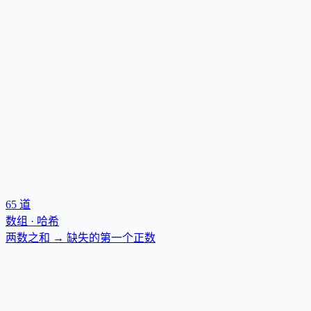
65
道
数组 · 哈希
两数之和 → 缺失的第一个正数