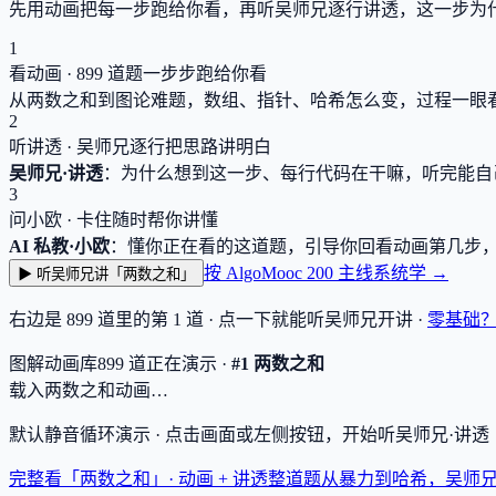
先用动画把每一步跑给你看，再听吴师兄逐行讲透，这一步为
1
看动画 ·
899
道题一步步跑给你看
从两数之和到图论难题，数组、指针、哈希怎么变，过程一眼
2
听讲透 · 吴师兄逐行把思路讲明白
吴师兄·讲透
：为什么想到这一步、每行代码在干嘛，听完能自
3
问小欧 · 卡住随时帮你讲懂
AI 私教·小欧
：懂你正在看的这道题，引导你回看动画第几步
按 AlgoMooc 200 主线系统学 →
▶ 听吴师兄讲「两数之和」
右边是
899
道里的第 1 道 · 点一下就能听吴师兄开讲 ·
零基础
图解动画库
899
道
正在演示 ·
#1 两数之和
载入两数之和动画…
默认静音循环演示 · 点击画面或左侧按钮，开始听吴师兄·讲
完整看「两数之和」· 动画 + 讲透
整道题从暴力到哈希，吴师兄