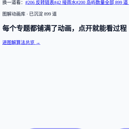
换一道看：
#206 反转链表
#42 接雨水
#200 岛屿数量
全部
899
道
图解动画库 · 已沉淀
899
道
每个专题都铺满了动画，点开就能看过程
进图解算法总览 →