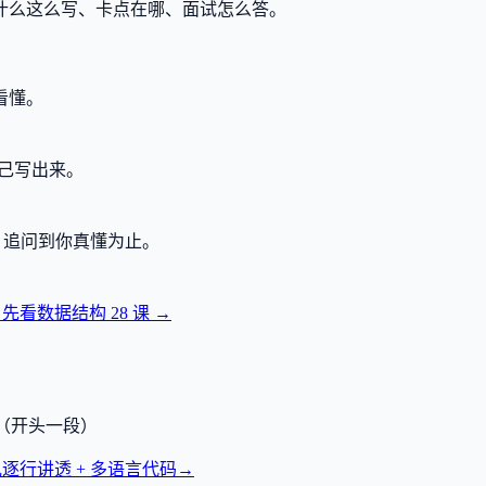
什么这么写、卡点在哪、面试怎么答。
看懂。
己写出来。
，追问到你真懂为止。
？先看数据结构
28
课 →
透（开头一段）
逐行讲透 + 多语言代码
→