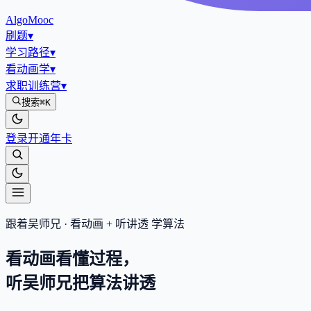
AlgoMooc
刷题
▾
学习路径
▾
看动画学
▾
求职训练营
▾
搜索
⌘K
登录
开通年卡
跟着吴师兄 · 看动画 + 听讲透 学算法
看动画看懂过程，
听吴师兄把算法
讲透