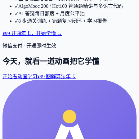
✓
AlgoMooc 200 / Hot100 普通题精讲与多语言代码
✓
AI 答疑每日额度 + 月度公平池
✓
8 步通关训练 + 错题复习闭环 + 学习报告
¥99 开通年卡，开始学懂 →
微信支付 · 开通即时生效
今天，就看一道动画把它学懂
开始看动画学习
¥99 图解算法年卡