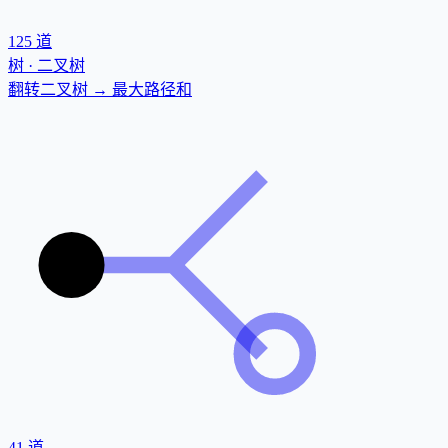
125
道
树 · 二叉树
翻转二叉树 → 最大路径和
41
道