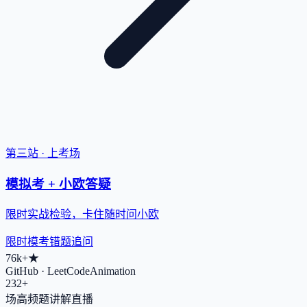
第三站 · 上考场
模拟考 + 小欧答疑
限时实战检验，卡住随时问小欧
限时模考
错题追问
76k+
★
GitHub · LeetCodeAnimation
232+
场高频题讲解直播