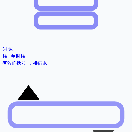
54
道
栈 · 单调栈
有效的括号 → 接雨水