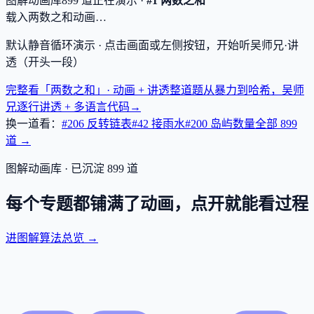
图解动画库
899
道
正在演示 ·
#1 两数之和
载入两数之和动画…
默认静音循环演示 · 点击画面或左侧按钮，开始听吴师兄·讲
透（开头一段）
完整看「两数之和」· 动画 + 讲透
整道题从暴力到哈希，吴师
兄逐行讲透 + 多语言代码
→
换一道看：
#206 反转链表
#42 接雨水
#200 岛屿数量
全部
899
道 →
图解动画库 · 已沉淀
899
道
每个专题都铺满了动画，点开就能看过程
进图解算法总览 →