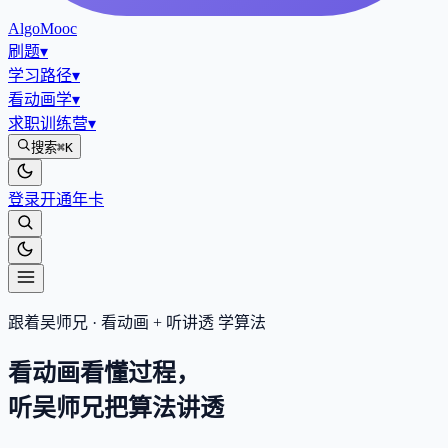
AlgoMooc
刷题
▾
学习路径
▾
看动画学
▾
求职训练营
▾
搜索
⌘K
登录
开通年卡
跟着吴师兄 · 看动画 + 听讲透 学算法
看动画看懂过程，
听吴师兄把算法
讲透