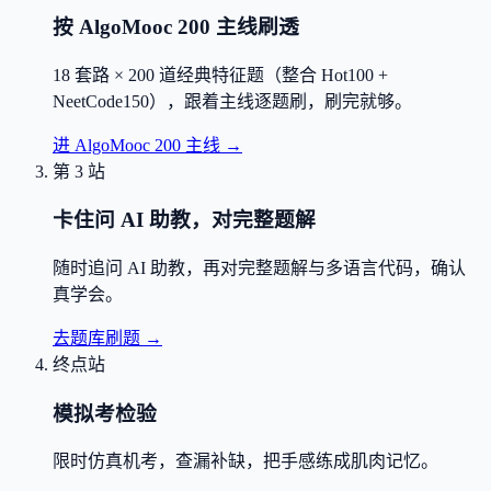
按 AlgoMooc 200 主线刷透
18 套路 × 200 道经典特征题（整合 Hot100 +
NeetCode150），跟着主线逐题刷，刷完就够。
进 AlgoMooc 200 主线
→
第 3 站
卡住问 AI 助教，对完整题解
随时追问 AI 助教，再对完整题解与多语言代码，确认
真学会。
去题库刷题
→
终点站
模拟考检验
限时仿真机考，查漏补缺，把手感练成肌肉记忆。