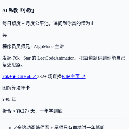
AI 私教『小欧』
每日额度 + 月度公平池，追问到你真的懂为止
吴
程序员吴师兄
· AlgoMooc 主讲
发起
76k+
Star 的 LeetCodeAnimation，把每道题讲到你能自己
复述思路。
76k+
★
GitHub ↗
232
+
场直播
B 站主页 ↗
图解算法年卡
¥
99
/ 年
折合
≈ ¥0.27 / 天
，一年学到底
✓
全站动画随便看 + 吴师兄有声精讲一年畅听