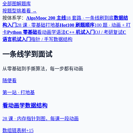
全部图解题库
按题型挑着看 →
按体系学：
AlgoMooc 200 主线
18 套路 · 一条线刷到底
数据结
构入门
28 课 · 零基础打地基
Hot100 刷题顺序
100 题 · 动画 + 打
卡
Python 零基础
看动画学语法
C++ 机试入门
OJ / 考研复试
C
语言机试入门
指针 / 手写数据结构
一条线学到面试
从零基础到手撕算法，每一步都有动画
随便看
第一站 · 打地基
看动画学数据结构
28 课 · 内存指针到图，每课一段动画
数组
链表
树
+15