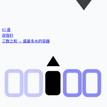
65
道
双指针
三数之和 → 盛最多水的容器