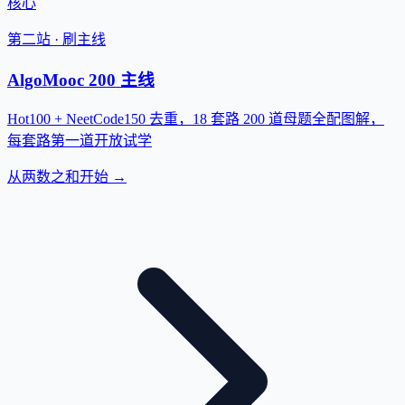
核心
第二站 · 刷主线
AlgoMooc 200 主线
Hot100 + NeetCode150 去重，18 套路 200 道母题全配图解，
每套路第一道开放试学
从两数之和开始 →