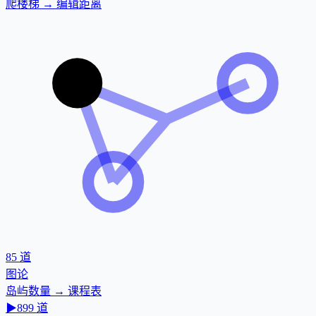
爬楼梯 → 编辑距离
85
道
图论
岛屿数量 → 课程表
▶
899
道