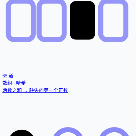
65
道
数组 · 哈希
两数之和 → 缺失的第一个正数