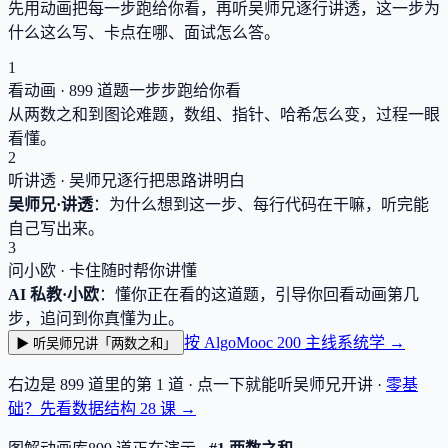
先用动画把每一步跑给你看，再听吴师兄逐行讲透，这一步为
什么这么写、卡点在哪、面试怎么答。
1
看动画 ·
899
道题一步步跑给你看
从两数之和到图论难题，数组、指针、哈希怎么变，过程一眼
看懂。
2
听讲透 · 吴师兄逐行把思路讲明白
吴师兄·讲透
：为什么想到这一步、每行代码在干嘛，听完能
自己写出来。
3
问小欧 · 卡住随时帮你讲懂
AI 私教·小欧
：懂你正在看的这道题，引导你回看动画第几
步，追问到你真懂为止。
按 AlgoMooc 200 主线系统学 →
▶ 听吴师兄讲「两数之和」
右边是
899
道里的第 1 道 · 点一下就能听吴师兄开讲 ·
零基
础？先看数据结构
28
课 →