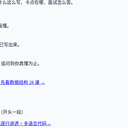
什么这么写、卡点在哪、面试怎么答。
看懂。
己写出来。
，追问到你真懂为止。
？先看数据结构
28
课 →
透（开头一段）
逐行讲透 + 多语言代码
→