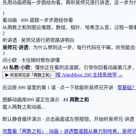
先用动画把每一步跑给你看，再听吴师兄逐行讲透，这一步为
1
看动画 ·
899
道题一步步跑给你看
从两数之和到图论难题，数组、指针、哈希怎么变，过程一眼
2
听讲透 · 吴师兄逐行把思路讲明白
吴师兄·讲透
：为什么想到这一步、每行代码在干嘛，听完能自
3
问小欧 · 卡住随时帮你讲懂
AI 私教·小欧
：懂你正在看的这道题，引导你回看动画第几步
按 AlgoMooc 200 主线系统学 →
▶ 听吴师兄讲「两数之和」
右边是
899
道里的第 1 道 · 点一下就能听吴师兄开讲 ·
零基础
图解动画库
899
道
正在演示 ·
#1 两数之和
载入两数之和动画…
默认静音循环演示 · 点击画面或左侧按钮，开始听吴师兄·讲
完整看「两数之和」· 动画 + 讲透
整道题从暴力到哈希，吴师兄