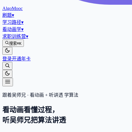
AlgoMooc
刷题
▾
学习路径
▾
看动画学
▾
求职训练营
▾
搜索
⌘K
登录
开通年卡
跟着吴师兄 · 看动画 + 听讲透 学算法
看动画看懂过程，
听吴师兄把算法
讲透