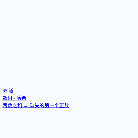
65
道
数组 · 哈希
两数之和 → 缺失的第一个正数