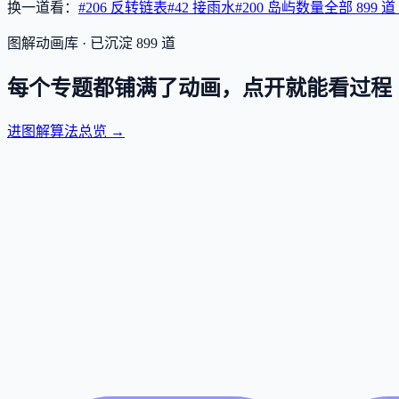
换一道看：
#206 反转链表
#42 接雨水
#200 岛屿数量
全部
899
道
图解动画库 · 已沉淀
899
道
每个专题都铺满了动画，点开就能看过程
进图解算法总览 →