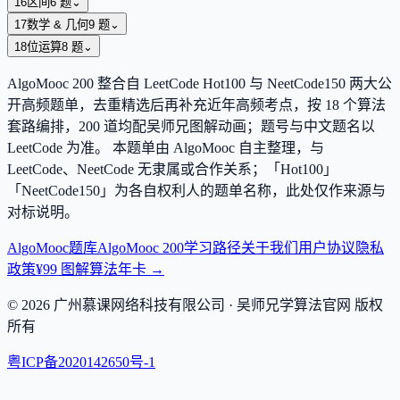
16
区间
6
题
⌄
17
数学 & 几何
9
题
⌄
18
位运算
8
题
⌄
AlgoMooc
200
整合自 LeetCode Hot100 与 NeetCode150 两大公
开高频题单，去重精选后再补充近年高频考点，按
18
个算法
套路编排，
200
道均配吴师兄图解动画；题号与中文题名以
LeetCode 为准。 本题单由 AlgoMooc 自主整理，与
LeetCode、NeetCode 无隶属或合作关系；「Hot100」
「NeetCode150」为各自权利人的题单名称，此处仅作来源与
对标说明。
AlgoMooc
题库
AlgoMooc 200
学习路径
关于我们
用户协议
隐私
政策
¥99 图解算法年卡 →
©
2026
广州慕课网络科技有限公司
· 吴师兄学算法官网 版权
所有
粤ICP备2020142650号-1