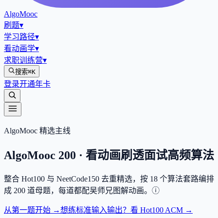
AlgoMooc
刷题
▾
学习路径
▾
看动画学
▾
求职训练营
▾
搜索
⌘K
登录
开通年卡
AlgoMooc 精选主线
AlgoMooc
200
· 看动画刷透面试高频算法
整合
Hot100
与
NeetCode150
去重精选，按
18
个算法套路编排
成
200
道母题，每道都配吴师兄图解动画。
ⓘ
从第一题开始 →
想练标准输入输出？看 Hot100 ACM →