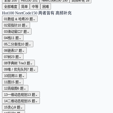
全部
200
Hot100
101
NeetCode150
150
高频补充
16
全部难度
简单
中等
困难
Hot100
NeetCode150
两者皆有
高频补充
01
数组 & 哈希
20
题
⌄
02
双指针
10
题
⌄
03
滑动窗口
7
题
⌄
04
栈
11
题
⌄
05
二分查找
10
题
⌄
06
链表
17
题
⌄
07
树
23
题
⌄
08
字典树 Trie
3
题
⌄
09
堆 / 优先队列
7
题
⌄
10
回溯
11
题
⌄
11
图
15
题
⌄
12
高级图
6
题
⌄
13
一维动态规划
13
题
⌄
14
二维动态规划
15
题
⌄
15
贪心
9
题
⌄