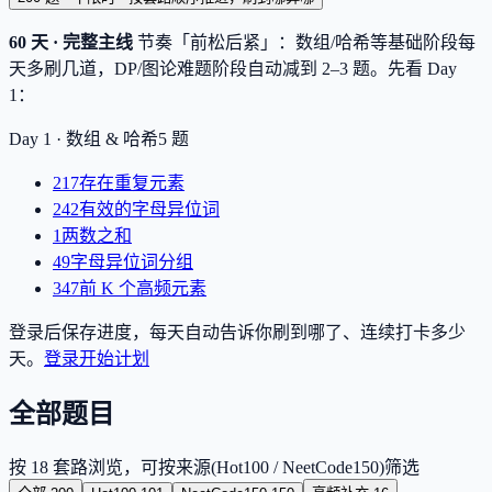
60 天 · 完整主线
节奏「前松后紧」：数组/哈希等基础阶段每
天多刷几道，DP/图论难题阶段自动减到 2–3 题。先看 Day
1：
Day 1 ·
数组 & 哈希
5
题
217
存在重复元素
242
有效的字母异位词
1
两数之和
49
字母异位词分组
347
前 K 个高频元素
登录后保存进度，每天自动告诉你刷到哪了、连续打卡多少
天。
登录开始计划
全部题目
按 18 套路浏览，可按来源(Hot100 / NeetCode150)筛选