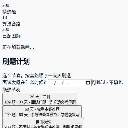
200
精选题
18
算法套路
200
已配图解
正在加载动画…
刷题计划
选个节奏，按套路顺序一天天刷透
面试大概在什么时候？
可跳过 · 不填也
能选节奏
30 天 · 冲刺
109 题 · 30 天
·
面试在即，先吃透必考母题
60 天 · 完整主线
推荐
200 题 · 60 天
·
系统准备春秋招，学懂能默写
自由模式
200 题 · 不限时
·
按套路顺序推进，刷到哪算哪