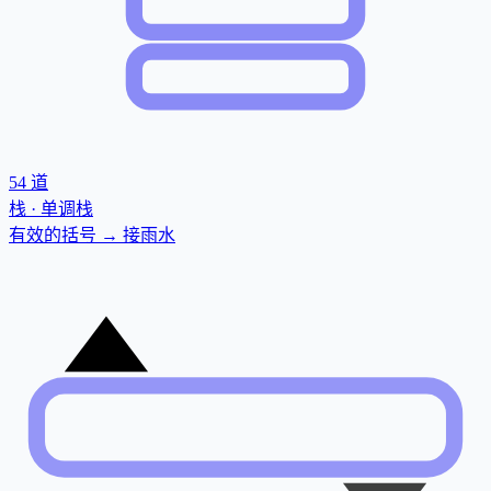
54
道
栈 · 单调栈
有效的括号 → 接雨水