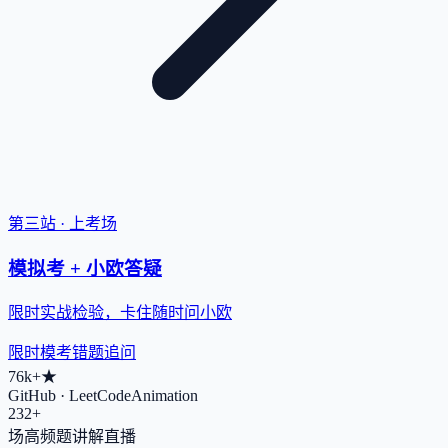
第三站 · 上考场
模拟考 + 小欧答疑
限时实战检验，卡住随时问小欧
限时模考
错题追问
76k+
★
GitHub · LeetCodeAnimation
232+
场高频题讲解直播