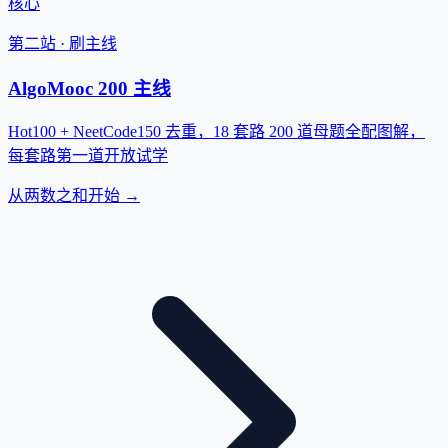
核心
第二站 · 刷主线
AlgoMooc 200 主线
Hot100 + NeetCode150 去重，18 套路 200 道母题全配图解，
每套路第一道开放试学
从两数之和开始 →