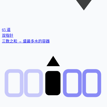
65
道
双指针
三数之和 → 盛最多水的容器