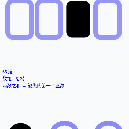
65
道
数组 · 哈希
两数之和 → 缺失的第一个正数