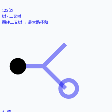
125
道
树 · 二叉树
翻转二叉树 → 最大路径和
41
道