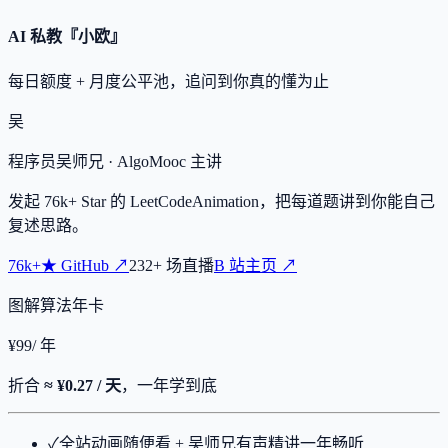
AI 私教『小欧』
每日额度 + 月度公平池，追问到你真的懂为止
吴
程序员吴师兄
· AlgoMooc 主讲
发起
76k+
Star 的 LeetCodeAnimation，把每道题讲到你能自己
复述思路。
76k+
★
GitHub ↗
232
+
场直播
B 站主页 ↗
图解算法年卡
¥
99
/ 年
折合
≈ ¥0.27 / 天
，一年学到底
✓
全站动画随便看 + 吴师兄有声精讲一年畅听