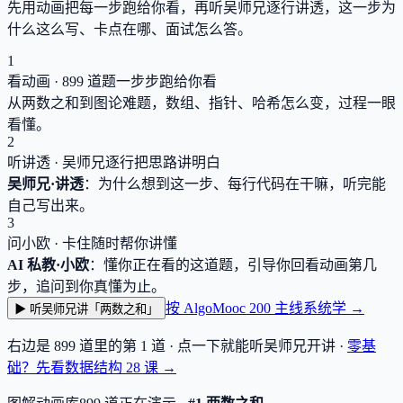
先用动画把每一步跑给你看，再听吴师兄逐行讲透，这一步为
什么这么写、卡点在哪、面试怎么答。
1
看动画 ·
899
道题一步步跑给你看
从两数之和到图论难题，数组、指针、哈希怎么变，过程一眼
看懂。
2
听讲透 · 吴师兄逐行把思路讲明白
吴师兄·讲透
：为什么想到这一步、每行代码在干嘛，听完能
自己写出来。
3
问小欧 · 卡住随时帮你讲懂
AI 私教·小欧
：懂你正在看的这道题，引导你回看动画第几
步，追问到你真懂为止。
按 AlgoMooc 200 主线系统学 →
▶ 听吴师兄讲「两数之和」
右边是
899
道里的第 1 道 · 点一下就能听吴师兄开讲 ·
零基
础？先看数据结构
28
课 →