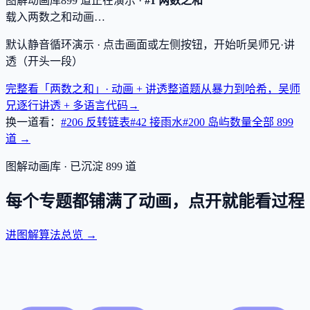
图解动画库
899
道
正在演示 ·
#1 两数之和
载入两数之和动画…
默认静音循环演示 · 点击画面或左侧按钮，开始听吴师兄·讲
透（开头一段）
完整看「两数之和」· 动画 + 讲透
整道题从暴力到哈希，吴师
兄逐行讲透 + 多语言代码
→
换一道看：
#206 反转链表
#42 接雨水
#200 岛屿数量
全部
899
道 →
图解动画库 · 已沉淀
899
道
每个专题都铺满了动画，点开就能看过程
进图解算法总览 →