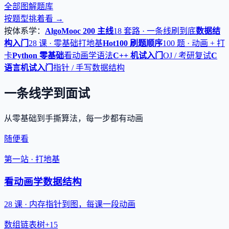
全部图解题库
按题型挑着看 →
按体系学：
AlgoMooc 200 主线
18 套路 · 一条线刷到底
数据结
构入门
28 课 · 零基础打地基
Hot100 刷题顺序
100 题 · 动画 + 打
卡
Python 零基础
看动画学语法
C++ 机试入门
OJ / 考研复试
C
语言机试入门
指针 / 手写数据结构
一条线学到面试
从零基础到手撕算法，每一步都有动画
随便看
第一站 · 打地基
看动画学数据结构
28 课 · 内存指针到图，每课一段动画
数组
链表
树
+15