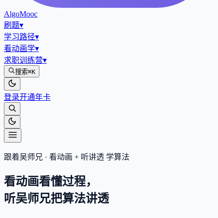
AlgoMooc
刷题
▾
学习路径
▾
看动画学
▾
求职训练营
▾
搜索
⌘K
登录
开通年卡
跟着吴师兄 · 看动画 + 听讲透 学算法
看动画看懂过程，
听吴师兄把算法
讲透