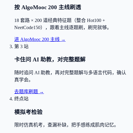
按 AlgoMooc 200 主线刷透
18 套路 × 200 道经典特征题（整合 Hot100 +
NeetCode150），跟着主线逐题刷，刷完就够。
进 AlgoMooc 200 主线
→
第 3 站
卡住问 AI 助教，对完整题解
随时追问 AI 助教，再对完整题解与多语言代码，确认
真学会。
去题库刷题
→
终点站
模拟考检验
限时仿真机考，查漏补缺，把手感练成肌肉记忆。