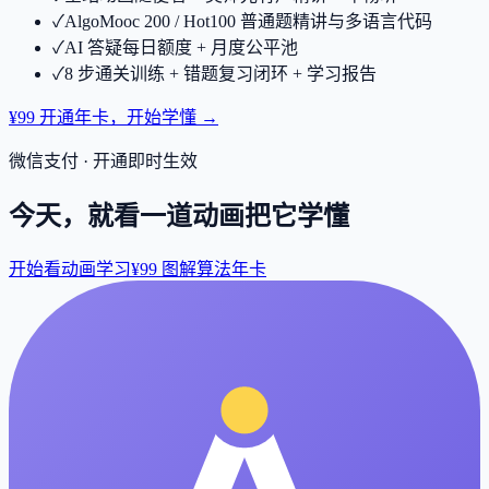
✓
AlgoMooc 200 / Hot100 普通题精讲与多语言代码
✓
AI 答疑每日额度 + 月度公平池
✓
8 步通关训练 + 错题复习闭环 + 学习报告
¥99 开通年卡，开始学懂 →
微信支付 · 开通即时生效
今天，就看一道动画把它学懂
开始看动画学习
¥99 图解算法年卡