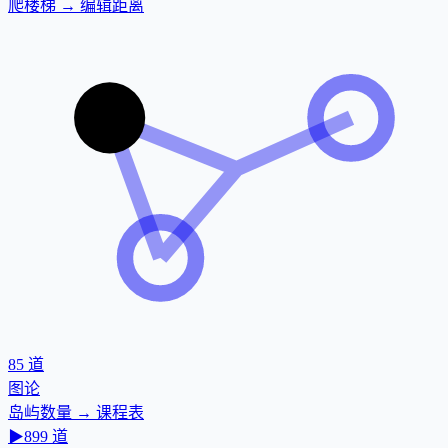
爬楼梯 → 编辑距离
85
道
图论
岛屿数量 → 课程表
▶
899
道