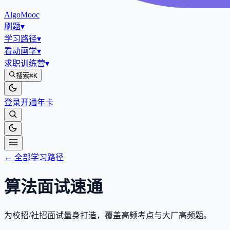
AlgoMooc
刷题
▾
学习路径
▾
看动画学
▾
求职训练营
▾
搜索
⌘K
登录
开通年卡
← 全部学习路径
算法面试速通
为校招/社招面试量身打造，覆盖高频考点与大厂高频题。