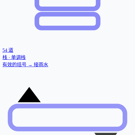
54
道
栈 · 单调栈
有效的括号 → 接雨水