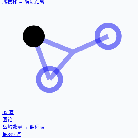
爬楼梯 → 编辑距离
85
道
图论
岛屿数量 → 课程表
▶
899
道