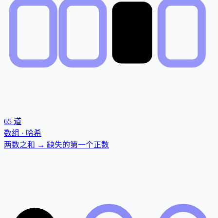
65
道
数组 · 哈希
两数之和 → 缺失的第一个正数