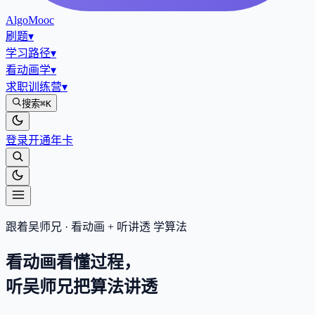
AlgoMooc
刷题
▾
学习路径
▾
看动画学
▾
求职训练营
▾
搜索
⌘K
登录
开通年卡
跟着吴师兄 · 看动画 + 听讲透 学算法
看动画看懂过程，
听吴师兄把算法
讲透