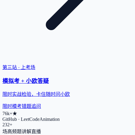
第三站 · 上考场
模拟考 + 小欧答疑
限时实战检验，卡住随时问小欧
限时模考
错题追问
76k+
★
GitHub · LeetCodeAnimation
232+
场高频题讲解直播