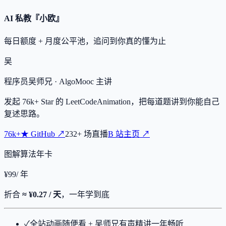
AI 私教『小欧』
每日额度 + 月度公平池，追问到你真的懂为止
吴
程序员吴师兄
· AlgoMooc 主讲
发起
76k+
Star 的 LeetCodeAnimation，把每道题讲到你能自己
复述思路。
76k+
★
GitHub ↗
232
+
场直播
B 站主页 ↗
图解算法年卡
¥
99
/ 年
折合
≈ ¥0.27 / 天
，一年学到底
✓
全站动画随便看 + 吴师兄有声精讲一年畅听