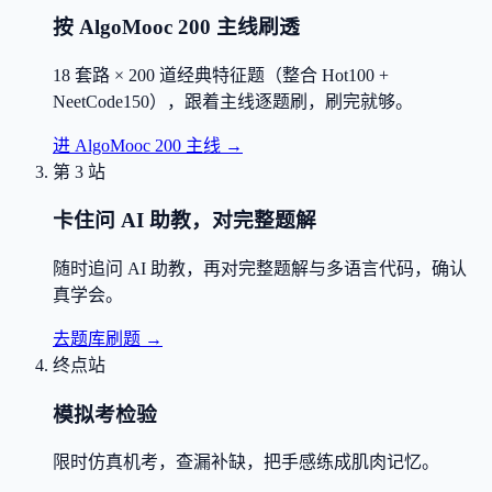
按 AlgoMooc 200 主线刷透
18 套路 × 200 道经典特征题（整合 Hot100 +
NeetCode150），跟着主线逐题刷，刷完就够。
进 AlgoMooc 200 主线
→
第 3 站
卡住问 AI 助教，对完整题解
随时追问 AI 助教，再对完整题解与多语言代码，确认
真学会。
去题库刷题
→
终点站
模拟考检验
限时仿真机考，查漏补缺，把手感练成肌肉记忆。