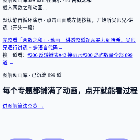
图解动画库
899
道
正在演示 ·
#1 两数之和
载入两数之和动画…
默认静音循环演示 · 点击画面或左侧按钮，开始听吴师兄·讲
透（开头一段）
完整看「两数之和」· 动画 + 讲透
整道题从暴力到哈希，吴师
兄逐行讲透 + 多语言代码
→
换一道看：
#206 反转链表
#42 接雨水
#200 岛屿数量
全部
899
道 →
图解动画库 · 已沉淀
899
道
每个专题都铺满了动画，点开就能看过程
进图解算法总览 →