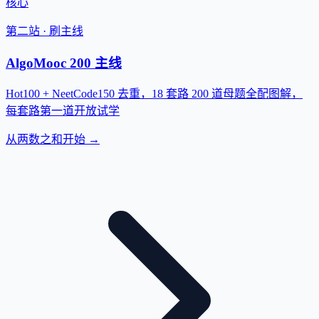
核心
第二站 · 刷主线
AlgoMooc 200 主线
Hot100 + NeetCode150 去重，18 套路 200 道母题全配图解，
每套路第一道开放试学
从两数之和开始 →