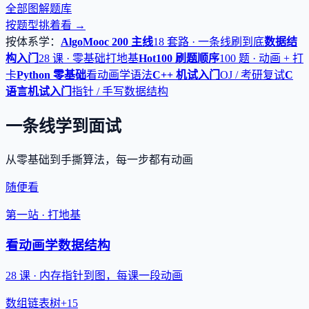
全部图解题库
按题型挑着看 →
按体系学：
AlgoMooc 200 主线
18 套路 · 一条线刷到底
数据结
构入门
28 课 · 零基础打地基
Hot100 刷题顺序
100 题 · 动画 + 打
卡
Python 零基础
看动画学语法
C++ 机试入门
OJ / 考研复试
C
语言机试入门
指针 / 手写数据结构
一条线学到面试
从零基础到手撕算法，每一步都有动画
随便看
第一站 · 打地基
看动画学数据结构
28 课 · 内存指针到图，每课一段动画
数组
链表
树
+15