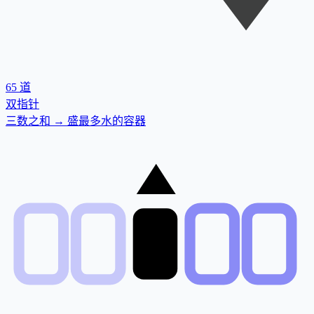
65
道
双指针
三数之和 → 盛最多水的容器