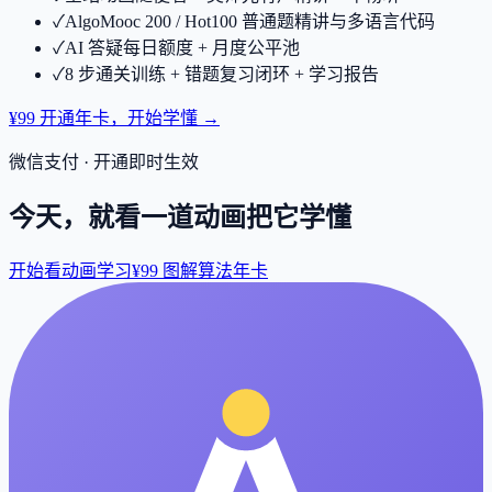
✓
AlgoMooc 200 / Hot100 普通题精讲与多语言代码
✓
AI 答疑每日额度 + 月度公平池
✓
8 步通关训练 + 错题复习闭环 + 学习报告
¥99 开通年卡，开始学懂 →
微信支付 · 开通即时生效
今天，就看一道动画把它学懂
开始看动画学习
¥99 图解算法年卡