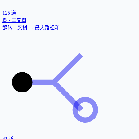
125
道
树 · 二叉树
翻转二叉树 → 最大路径和
41
道