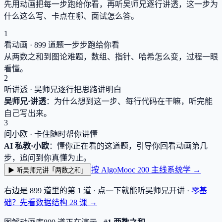
先用动画把每一步跑给你看，再听吴师兄逐行讲透，这一步为
什么这么写、卡点在哪、面试怎么答。
1
看动画 ·
899
道题一步步跑给你看
从两数之和到图论难题，数组、指针、哈希怎么变，过程一眼
看懂。
2
听讲透 · 吴师兄逐行把思路讲明白
吴师兄·讲透
：为什么想到这一步、每行代码在干嘛，听完能
自己写出来。
3
问小欧 · 卡住随时帮你讲懂
AI 私教·小欧
：懂你正在看的这道题，引导你回看动画第几
步，追问到你真懂为止。
按 AlgoMooc 200 主线系统学 →
▶ 听吴师兄讲「两数之和」
右边是
899
道里的第 1 道 · 点一下就能听吴师兄开讲 ·
零基
础？先看数据结构
28
课 →