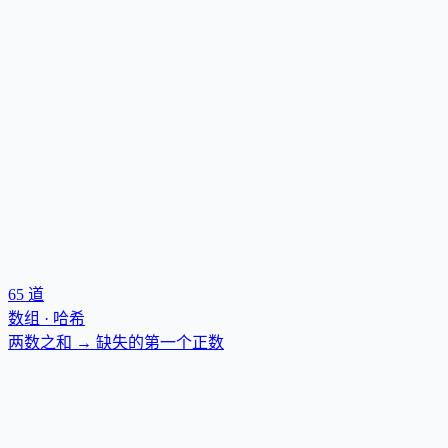
65
道
数组 · 哈希
两数之和 → 缺失的第一个正数