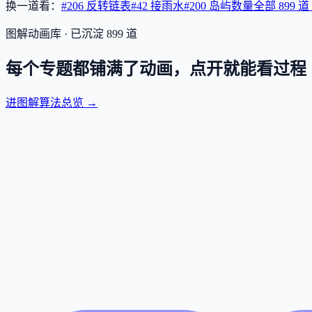
换一道看：
#206 反转链表
#42 接雨水
#200 岛屿数量
全部
899
道
图解动画库 · 已沉淀
899
道
每个专题都铺满了动画，点开就能看过程
进图解算法总览 →