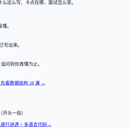
什么这么写、卡点在哪、面试怎么答。
看懂。
己写出来。
，追问到你真懂为止。
？先看数据结构
28
课 →
透（开头一段）
逐行讲透 + 多语言代码
→