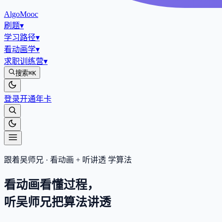
AlgoMooc
刷题
▾
学习路径
▾
看动画学
▾
求职训练营
▾
搜索
⌘K
登录
开通年卡
跟着吴师兄 · 看动画 + 听讲透 学算法
看动画看懂过程，
听吴师兄把算法
讲透