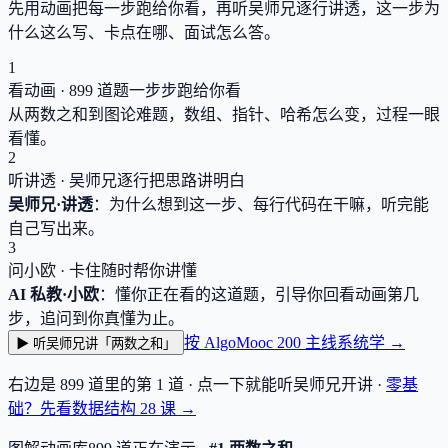
先用动画把每一步跑给你看，再听吴师兄逐行讲透，这一步为
什么这么写、卡点在哪、面试怎么答。
1
看动画 ·
899
道题一步步跑给你看
从两数之和到图论难题，数组、指针、哈希怎么变，过程一眼
看懂。
2
听讲透 · 吴师兄逐行把思路讲明白
吴师兄·讲透
：为什么想到这一步、每行代码在干嘛，听完能
自己写出来。
3
问小欧 · 卡住随时帮你讲懂
AI 私教·小欧
：懂你正在看的这道题，引导你回看动画第几
步，追问到你真懂为止。
按 AlgoMooc 200 主线系统学 →
▶ 听吴师兄讲「两数之和」
右边是
899
道里的第 1 道 · 点一下就能听吴师兄开讲 ·
零基
础？先看数据结构
28
课 →