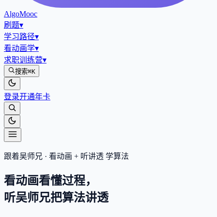
AlgoMooc
刷题
▾
学习路径
▾
看动画学
▾
求职训练营
▾
搜索
⌘K
登录
开通年卡
跟着吴师兄 · 看动画 + 听讲透 学算法
看动画看懂过程，
听吴师兄把算法
讲透