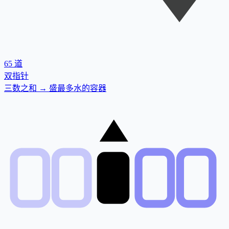
65
道
双指针
三数之和 → 盛最多水的容器