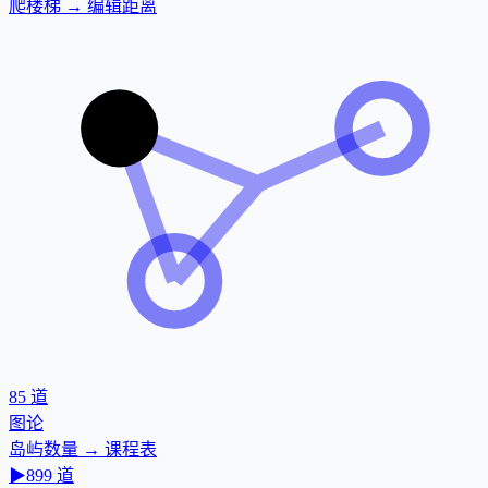
爬楼梯 → 编辑距离
85
道
图论
岛屿数量 → 课程表
▶
899
道