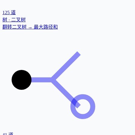
125
道
树 · 二叉树
翻转二叉树 → 最大路径和
41
道