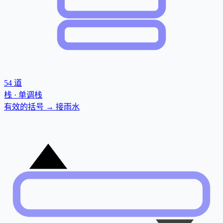
54
道
栈 · 单调栈
有效的括号 → 接雨水