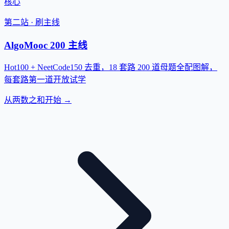
核心
第二站 · 刷主线
AlgoMooc 200 主线
Hot100 + NeetCode150 去重，18 套路 200 道母题全配图解，
每套路第一道开放试学
从两数之和开始 →