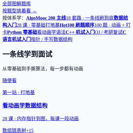
全部图解题库
按题型挑着看 →
按体系学：
AlgoMooc 200 主线
18 套路 · 一条线刷到底
数据结
构入门
28 课 · 零基础打地基
Hot100 刷题顺序
100 题 · 动画 + 打
卡
Python 零基础
看动画学语法
C++ 机试入门
OJ / 考研复试
C
语言机试入门
指针 / 手写数据结构
一条线学到面试
从零基础到手撕算法，每一步都有动画
随便看
第一站 · 打地基
看动画学数据结构
28 课 · 内存指针到图，每课一段动画
数组
链表
树
+15