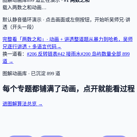
图解动画库
899
道
正在演示 ·
#1 两数之和
载入两数之和动画…
默认静音循环演示 · 点击画面或左侧按钮，开始听吴师兄·讲
透（开头一段）
完整看「两数之和」· 动画 + 讲透
整道题从暴力到哈希，吴师
兄逐行讲透 + 多语言代码
→
换一道看：
#206 反转链表
#42 接雨水
#200 岛屿数量
全部
899
道 →
图解动画库 · 已沉淀
899
道
每个专题都铺满了动画，点开就能看过程
进图解算法总览 →