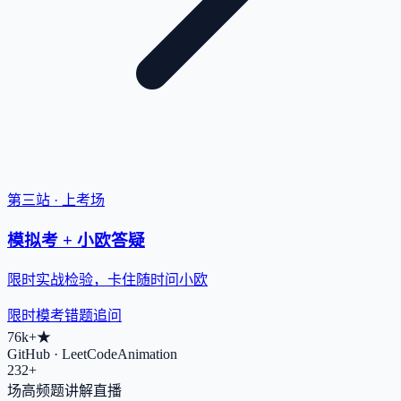
第三站 · 上考场
模拟考 + 小欧答疑
限时实战检验，卡住随时问小欧
限时模考
错题追问
76k+
★
GitHub · LeetCodeAnimation
232+
场高频题讲解直播