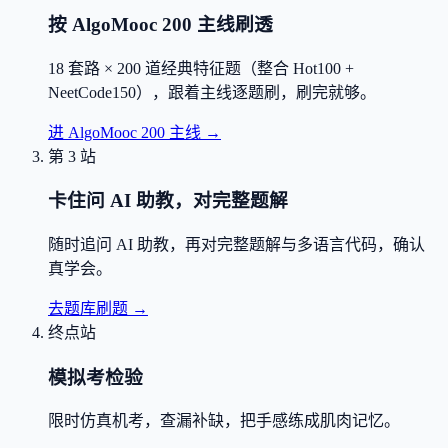
按 AlgoMooc 200 主线刷透
18 套路 × 200 道经典特征题（整合 Hot100 +
NeetCode150），跟着主线逐题刷，刷完就够。
进 AlgoMooc 200 主线
→
第 3 站
卡住问 AI 助教，对完整题解
随时追问 AI 助教，再对完整题解与多语言代码，确认
真学会。
去题库刷题
→
终点站
模拟考检验
限时仿真机考，查漏补缺，把手感练成肌肉记忆。