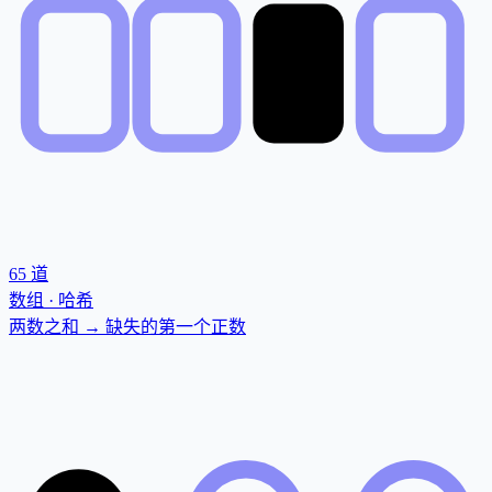
65
道
数组 · 哈希
两数之和 → 缺失的第一个正数