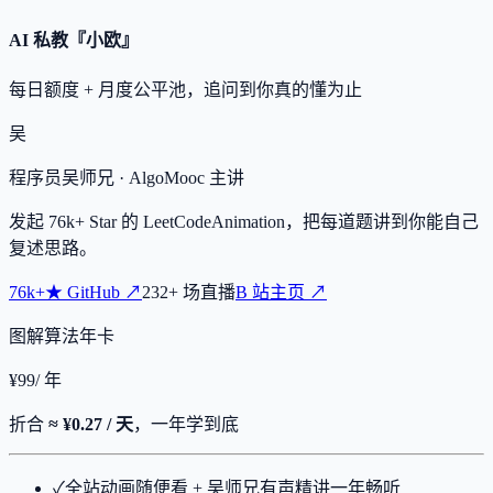
AI 私教『小欧』
每日额度 + 月度公平池，追问到你真的懂为止
吴
程序员吴师兄
· AlgoMooc 主讲
发起
76k+
Star 的 LeetCodeAnimation，把每道题讲到你能自己
复述思路。
76k+
★
GitHub ↗
232
+
场直播
B 站主页 ↗
图解算法年卡
¥
99
/ 年
折合
≈ ¥0.27 / 天
，一年学到底
✓
全站动画随便看 + 吴师兄有声精讲一年畅听