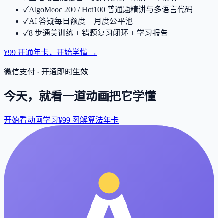
✓
AlgoMooc 200 / Hot100 普通题精讲与多语言代码
✓
AI 答疑每日额度 + 月度公平池
✓
8 步通关训练 + 错题复习闭环 + 学习报告
¥99 开通年卡，开始学懂 →
微信支付 · 开通即时生效
今天，就看一道动画把它学懂
开始看动画学习
¥99 图解算法年卡