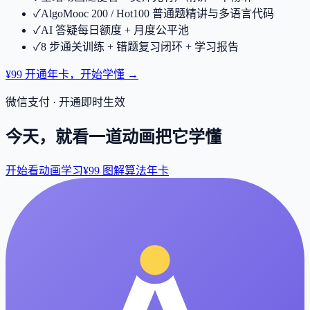
✓
AlgoMooc 200 / Hot100 普通题精讲与多语言代码
✓
AI 答疑每日额度 + 月度公平池
✓
8 步通关训练 + 错题复习闭环 + 学习报告
¥99 开通年卡，开始学懂 →
微信支付 · 开通即时生效
今天，就看一道动画把它学懂
开始看动画学习
¥99 图解算法年卡