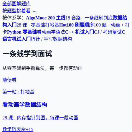
全部图解题库
按题型挑着看 →
按体系学：
AlgoMooc 200 主线
18 套路 · 一条线刷到底
数据结
构入门
28 课 · 零基础打地基
Hot100 刷题顺序
100 题 · 动画 + 打
卡
Python 零基础
看动画学语法
C++ 机试入门
OJ / 考研复试
C
语言机试入门
指针 / 手写数据结构
一条线学到面试
从零基础到手撕算法，每一步都有动画
随便看
第一站 · 打地基
看动画学数据结构
28 课 · 内存指针到图，每课一段动画
数组
链表
树
+15