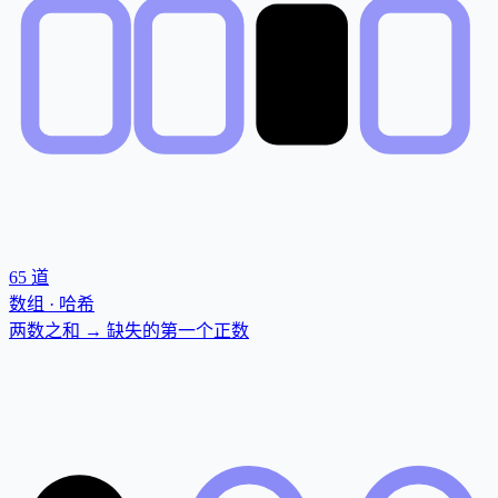
65
道
数组 · 哈希
两数之和 → 缺失的第一个正数