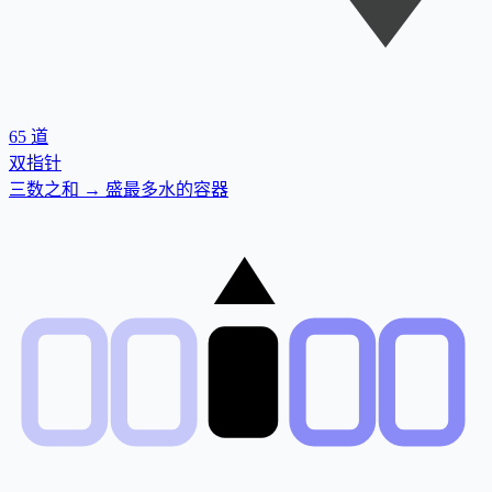
65
道
双指针
三数之和 → 盛最多水的容器