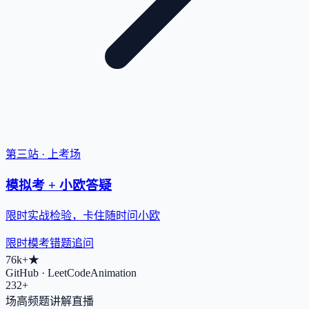
第三站 · 上考场
模拟考 + 小欧答疑
限时实战检验，卡住随时问小欧
限时模考
错题追问
76k+
★
GitHub · LeetCodeAnimation
232+
场高频题讲解直播