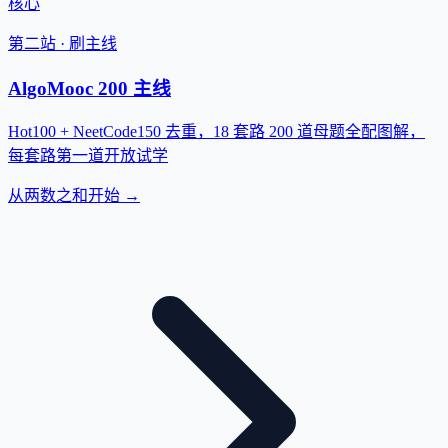
核心
第二站 · 刷主线
AlgoMooc 200 主线
Hot100 + NeetCode150 去重，18 套路 200 道母题全配图解，
每套路第一道开放试学
从两数之和开始 →