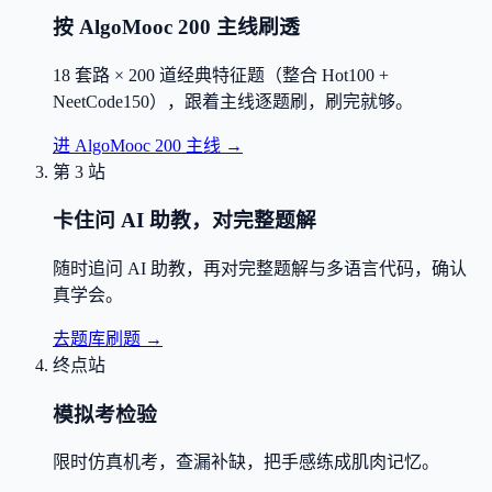
按 AlgoMooc 200 主线刷透
18 套路 × 200 道经典特征题（整合 Hot100 +
NeetCode150），跟着主线逐题刷，刷完就够。
进 AlgoMooc 200 主线
→
第 3 站
卡住问 AI 助教，对完整题解
随时追问 AI 助教，再对完整题解与多语言代码，确认
真学会。
去题库刷题
→
终点站
模拟考检验
限时仿真机考，查漏补缺，把手感练成肌肉记忆。