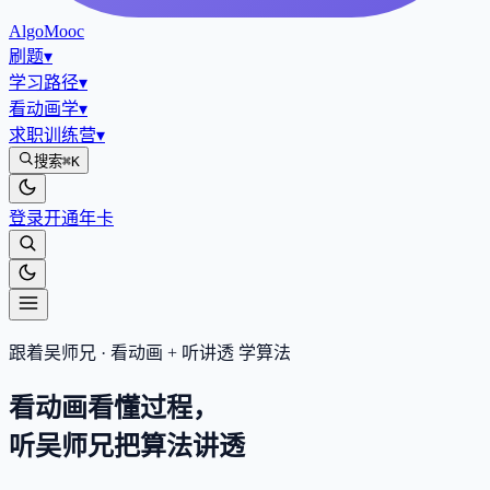
AlgoMooc
刷题
▾
学习路径
▾
看动画学
▾
求职训练营
▾
搜索
⌘K
登录
开通年卡
跟着吴师兄 · 看动画 + 听讲透 学算法
看动画看懂过程，
听吴师兄把算法
讲透