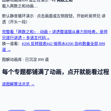
图解动画库
899
道
正在演示 ·
#1 两数之和
载入两数之和动画…
默认静音循环演示 · 点击画面或左侧按钮，开始听吴师兄·讲
透（开头一段）
完整看「两数之和」· 动画 + 讲透
整道题从暴力到哈希，吴师
兄逐行讲透 + 多语言代码
→
换一道看：
#206 反转链表
#42 接雨水
#200 岛屿数量
全部
899
道 →
图解动画库 · 已沉淀
899
道
每个专题都铺满了动画，点开就能看过程
进图解算法总览 →