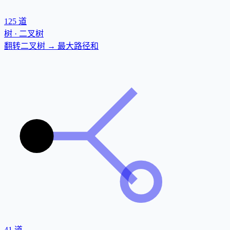
125
道
树 · 二叉树
翻转二叉树 → 最大路径和
41
道