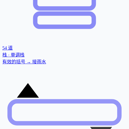
54
道
栈 · 单调栈
有效的括号 → 接雨水