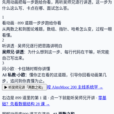
先用动画把每一步跑给你看，再听吴师兄逐行讲透，这一步为
什么这么写、卡点在哪、面试怎么答。
1
看动画 ·
899
道题一步步跑给你看
从两数之和到图论难题，数组、指针、哈希怎么变，过程一眼
看懂。
2
听讲透 · 吴师兄逐行把思路讲明白
吴师兄·讲透
：为什么想到这一步、每行代码在干嘛，听完能
自己写出来。
3
问小欧 · 卡住随时帮你讲懂
AI 私教·小欧
：懂你正在看的这道题，引导你回看动画第几
步，追问到你真懂为止。
按 AlgoMooc 200 主线系统学 →
▶ 听吴师兄讲「两数之和」
右边是
899
道里的第 1 道 · 点一下就能听吴师兄开讲 ·
零基
础？先看数据结构
28
课 →