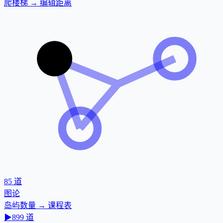
爬楼梯 → 编辑距离
85
道
图论
岛屿数量 → 课程表
▶
899
道