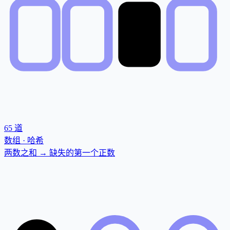
65
道
数组 · 哈希
两数之和 → 缺失的第一个正数