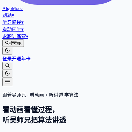
AlgoMooc
刷题
▾
学习路径
▾
看动画学
▾
求职训练营
▾
搜索
⌘K
登录
开通年卡
跟着吴师兄 · 看动画 + 听讲透 学算法
看动画看懂过程，
听吴师兄把算法
讲透