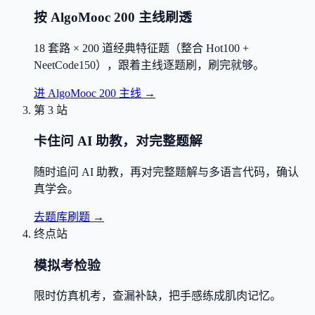
按 AlgoMooc 200 主线刷透
18 套路 × 200 道经典特征题（整合 Hot100 +
NeetCode150），跟着主线逐题刷，刷完就够。
进 AlgoMooc 200 主线
→
第 3 站
卡住问 AI 助教，对完整题解
随时追问 AI 助教，再对完整题解与多语言代码，确认
真学会。
去题库刷题
→
终点站
模拟考检验
限时仿真机考，查漏补缺，把手感练成肌肉记忆。