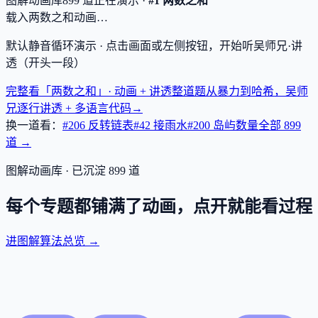
图解动画库
899
道
正在演示 ·
#1 两数之和
载入两数之和动画…
默认静音循环演示 · 点击画面或左侧按钮，开始听吴师兄·讲
透（开头一段）
完整看「两数之和」· 动画 + 讲透
整道题从暴力到哈希，吴师
兄逐行讲透 + 多语言代码
→
换一道看：
#206 反转链表
#42 接雨水
#200 岛屿数量
全部
899
道 →
图解动画库 · 已沉淀
899
道
每个专题都铺满了动画，点开就能看过程
进图解算法总览 →