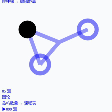
爬楼梯 → 编辑距离
85
道
图论
岛屿数量 → 课程表
▶
899
道