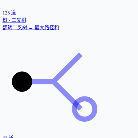
125
道
树 · 二叉树
翻转二叉树 → 最大路径和
41
道