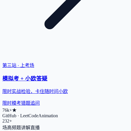
第三站 · 上考场
模拟考 + 小欧答疑
限时实战检验，卡住随时问小欧
限时模考
错题追问
76k+
★
GitHub · LeetCodeAnimation
232+
场高频题讲解直播