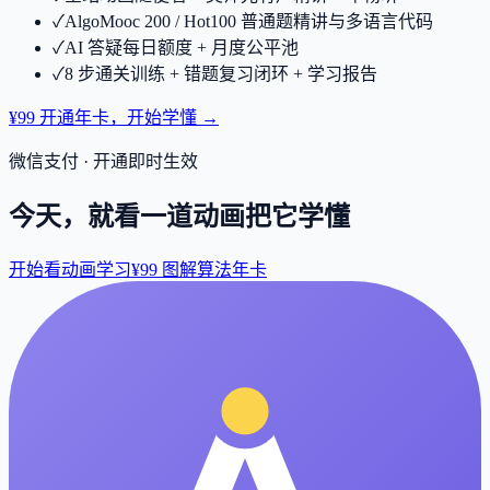
✓
AlgoMooc 200 / Hot100 普通题精讲与多语言代码
✓
AI 答疑每日额度 + 月度公平池
✓
8 步通关训练 + 错题复习闭环 + 学习报告
¥99 开通年卡，开始学懂 →
微信支付 · 开通即时生效
今天，就看一道动画把它学懂
开始看动画学习
¥99 图解算法年卡