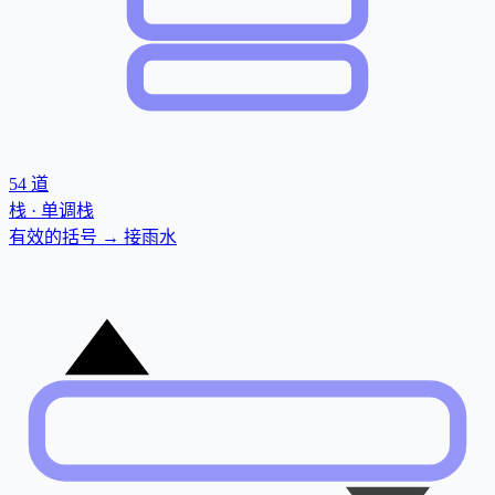
54
道
栈 · 单调栈
有效的括号 → 接雨水