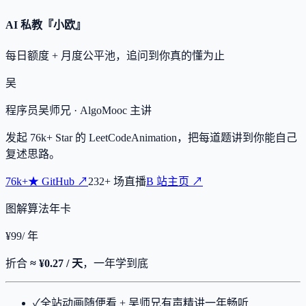
AI 私教『小欧』
每日额度 + 月度公平池，追问到你真的懂为止
吴
程序员吴师兄
· AlgoMooc 主讲
发起
76k+
Star 的 LeetCodeAnimation，把每道题讲到你能自己
复述思路。
76k+
★
GitHub ↗
232
+
场直播
B 站主页 ↗
图解算法年卡
¥
99
/ 年
折合
≈ ¥0.27 / 天
，一年学到底
✓
全站动画随便看 + 吴师兄有声精讲一年畅听