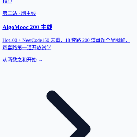
核心
第二站 · 刷主线
AlgoMooc 200 主线
Hot100 + NeetCode150 去重，18 套路 200 道母题全配图解，
每套路第一道开放试学
从两数之和开始 →