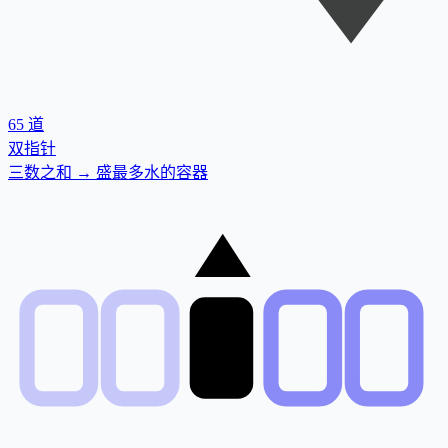
65
道
双指针
三数之和 → 盛最多水的容器