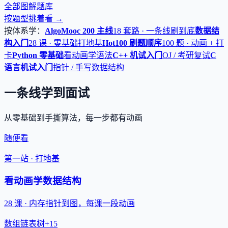
全部图解题库
按题型挑着看 →
按体系学：
AlgoMooc 200 主线
18 套路 · 一条线刷到底
数据结
构入门
28 课 · 零基础打地基
Hot100 刷题顺序
100 题 · 动画 + 打
卡
Python 零基础
看动画学语法
C++ 机试入门
OJ / 考研复试
C
语言机试入门
指针 / 手写数据结构
一条线学到面试
从零基础到手撕算法，每一步都有动画
随便看
第一站 · 打地基
看动画学数据结构
28 课 · 内存指针到图，每课一段动画
数组
链表
树
+15