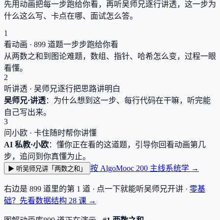
先用动画把每一步跑给你看，再听吴师兄逐行讲透，这一步为
什么这么写、卡点在哪、面试怎么答。
1
看动画 ·
899
道题一步步跑给你看
从两数之和到图论难题，数组、指针、哈希怎么变，过程一眼
看懂。
2
听讲透 · 吴师兄逐行把思路讲明白
吴师兄·讲透
：为什么想到这一步、每行代码在干嘛，听完能
自己写出来。
3
问小欧 · 卡住随时帮你讲懂
AI 私教·小欧
：懂你正在看的这道题，引导你回看动画第几
步，追问到你真懂为止。
按 AlgoMooc 200 主线系统学 →
▶ 听吴师兄讲「两数之和」
右边是
899
道里的第 1 道 · 点一下就能听吴师兄开讲 ·
零基
础？先看数据结构
28
课 →