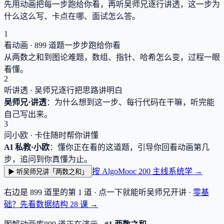
先用动画把每一步跑给你看，再听吴师兄逐行讲透，这一步为
什么这么写、卡点在哪、面试怎么答。
1
看动画 ·
899
道题一步步跑给你看
从两数之和到图论难题，数组、指针、哈希怎么变，过程一眼
看懂。
2
听讲透 · 吴师兄逐行把思路讲明白
吴师兄·讲透
：为什么想到这一步、每行代码在干嘛，听完能
自己写出来。
3
问小欧 · 卡住随时帮你讲懂
AI 私教·小欧
：懂你正在看的这道题，引导你回看动画第几
步，追问到你真懂为止。
按 AlgoMooc 200 主线系统学 →
▶ 听吴师兄讲「两数之和」
右边是
899
道里的第 1 道 · 点一下就能听吴师兄开讲 ·
零基
础？先看数据结构
28
课 →