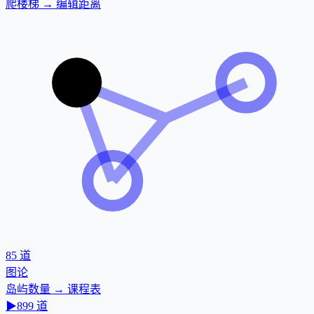
爬楼梯 → 编辑距离
85
道
图论
岛屿数量 → 课程表
▶
899
道