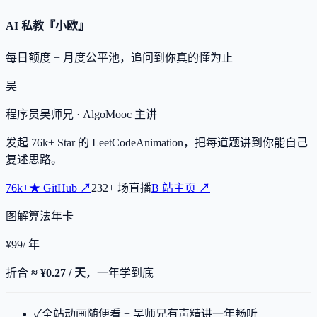
AI 私教『小欧』
每日额度 + 月度公平池，追问到你真的懂为止
吴
程序员吴师兄
· AlgoMooc 主讲
发起
76k+
Star 的 LeetCodeAnimation，把每道题讲到你能自己
复述思路。
76k+
★
GitHub ↗
232
+
场直播
B 站主页 ↗
图解算法年卡
¥
99
/ 年
折合
≈ ¥0.27 / 天
，一年学到底
✓
全站动画随便看 + 吴师兄有声精讲一年畅听