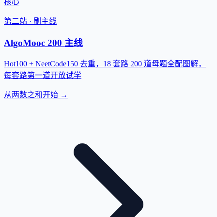
核心
第二站 · 刷主线
AlgoMooc 200 主线
Hot100 + NeetCode150 去重，18 套路 200 道母题全配图解，
每套路第一道开放试学
从两数之和开始 →