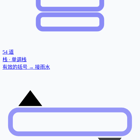
54
道
栈 · 单调栈
有效的括号 → 接雨水