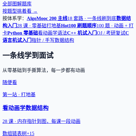
全部图解题库
按题型挑着看 →
按体系学：
AlgoMooc 200 主线
18 套路 · 一条线刷到底
数据结
构入门
28 课 · 零基础打地基
Hot100 刷题顺序
100 题 · 动画 + 打
卡
Python 零基础
看动画学语法
C++ 机试入门
OJ / 考研复试
C
语言机试入门
指针 / 手写数据结构
一条线学到面试
从零基础到手撕算法，每一步都有动画
随便看
第一站 · 打地基
看动画学数据结构
28 课 · 内存指针到图，每课一段动画
数组
链表
树
+15