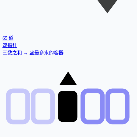
65
道
双指针
三数之和 → 盛最多水的容器