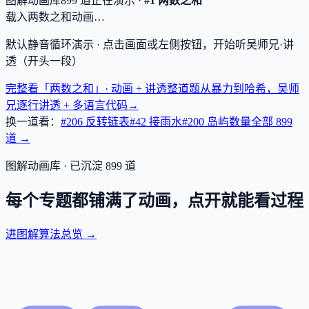
图解动画库
899
道
正在演示 ·
#1 两数之和
载入两数之和动画…
默认静音循环演示 · 点击画面或左侧按钮，开始听吴师兄·讲
透（开头一段）
完整看「两数之和」· 动画 + 讲透
整道题从暴力到哈希，吴师
兄逐行讲透 + 多语言代码
→
换一道看：
#206 反转链表
#42 接雨水
#200 岛屿数量
全部
899
道 →
图解动画库 · 已沉淀
899
道
每个专题都铺满了动画，点开就能看过程
进图解算法总览 →