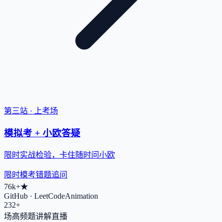
第三站 · 上考场
模拟考 + 小欧答疑
限时实战检验，卡住随时问小欧
限时模考
错题追问
76k+
★
GitHub · LeetCodeAnimation
232+
场高频题讲解直播