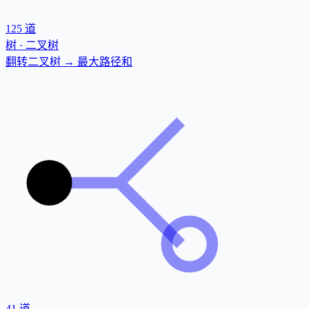
125
道
树 · 二叉树
翻转二叉树 → 最大路径和
41
道