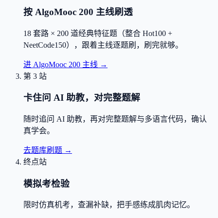
按 AlgoMooc 200 主线刷透
18 套路 × 200 道经典特征题（整合 Hot100 +
NeetCode150），跟着主线逐题刷，刷完就够。
进 AlgoMooc 200 主线
→
第 3 站
卡住问 AI 助教，对完整题解
随时追问 AI 助教，再对完整题解与多语言代码，确认
真学会。
去题库刷题
→
终点站
模拟考检验
限时仿真机考，查漏补缺，把手感练成肌肉记忆。