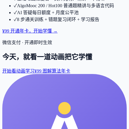
✓
AlgoMooc 200 / Hot100 普通题精讲与多语言代码
✓
AI 答疑每日额度 + 月度公平池
✓
8 步通关训练 + 错题复习闭环 + 学习报告
¥99 开通年卡，开始学懂 →
微信支付 · 开通即时生效
今天，就看一道动画把它学懂
开始看动画学习
¥99 图解算法年卡