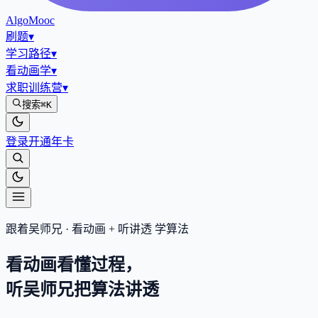
AlgoMooc
刷题
▾
学习路径
▾
看动画学
▾
求职训练营
▾
搜索
⌘K
登录
开通年卡
跟着吴师兄 · 看动画 + 听讲透 学算法
看动画看懂过程，
听吴师兄把算法
讲透