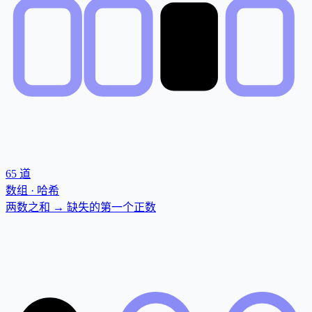
65
道
数组 · 哈希
两数之和 → 缺失的第一个正数