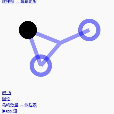
爬楼梯 → 编辑距离
85
道
图论
岛屿数量 → 课程表
▶
899
道