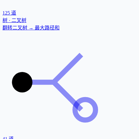
125
道
树 · 二叉树
翻转二叉树 → 最大路径和
41
道