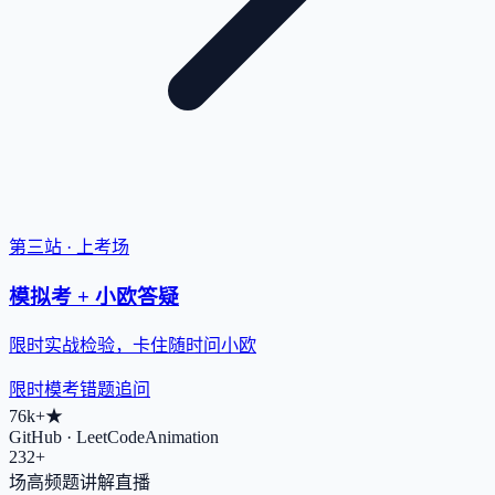
第三站 · 上考场
模拟考 + 小欧答疑
限时实战检验，卡住随时问小欧
限时模考
错题追问
76k+
★
GitHub · LeetCodeAnimation
232+
场高频题讲解直播