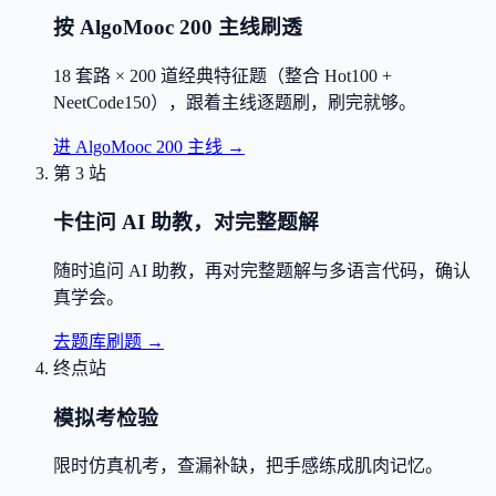
按 AlgoMooc 200 主线刷透
18 套路 × 200 道经典特征题（整合 Hot100 +
NeetCode150），跟着主线逐题刷，刷完就够。
进 AlgoMooc 200 主线
→
第 3 站
卡住问 AI 助教，对完整题解
随时追问 AI 助教，再对完整题解与多语言代码，确认
真学会。
去题库刷题
→
终点站
模拟考检验
限时仿真机考，查漏补缺，把手感练成肌肉记忆。