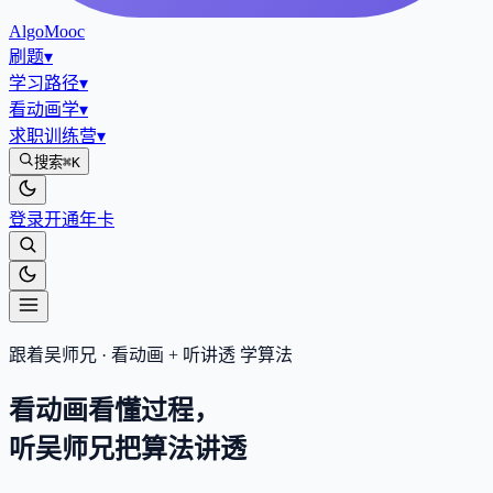
AlgoMooc
刷题
▾
学习路径
▾
看动画学
▾
求职训练营
▾
搜索
⌘K
登录
开通年卡
跟着吴师兄 · 看动画 + 听讲透 学算法
看动画看懂过程，
听吴师兄把算法
讲透