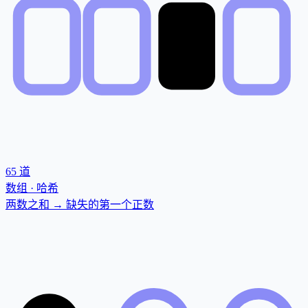
65
道
数组 · 哈希
两数之和 → 缺失的第一个正数