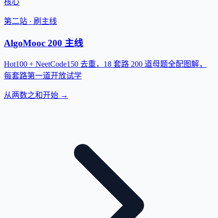
核心
第二站 · 刷主线
AlgoMooc 200 主线
Hot100 + NeetCode150 去重，18 套路 200 道母题全配图解，
每套路第一道开放试学
从两数之和开始 →