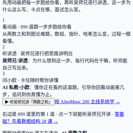
先用动画把每一步跑给你看，再听吴师兄逐行讲透，这一步为
什么这么写、卡点在哪、面试怎么答。
1
看动画 ·
899
道题一步步跑给你看
从两数之和到图论难题，数组、指针、哈希怎么变，过程一眼
看懂。
2
听讲透 · 吴师兄逐行把思路讲明白
吴师兄·讲透
：为什么想到这一步、每行代码在干嘛，听完能
自己写出来。
3
问小欧 · 卡住随时帮你讲懂
AI 私教·小欧
：懂你正在看的这道题，引导你回看动画第几
步，追问到你真懂为止。
按 AlgoMooc 200 主线系统学 →
▶ 听吴师兄讲「两数之和」
右边是
899
道里的第 1 道 · 点一下就能听吴师兄开讲 ·
零基
础？先看数据结构
28
课 →