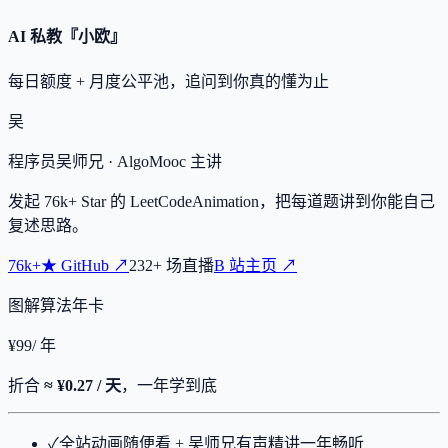
AI 私教『小欧』
每日额度 + 月度公平池，追问到你真的懂为止
吴
程序员吴师兄
· AlgoMooc 主讲
发起
76k+
Star 的 LeetCodeAnimation，把每道题讲到你能自己
复述思路。
76k+
★
GitHub ↗
232
+
场直播
B 站主页 ↗
图解算法年卡
¥
99
/ 年
折合
≈ ¥0.27 / 天
，一年学到底
✓
全站动画随便看 + 吴师兄有声精讲一年畅听