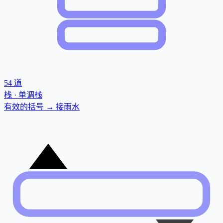
54
道
栈 · 单调栈
有效的括号 → 接雨水