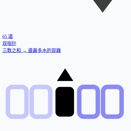
65
道
双指针
三数之和 → 盛最多水的容器