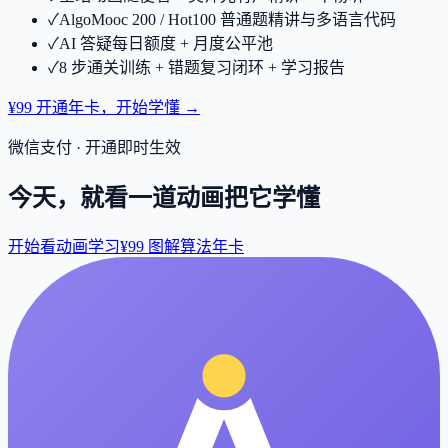
✓
AlgoMooc 200 / Hot100 普通题精讲与多语言代码
✓
AI 答疑每日额度 + 月度公平池
✓
8 步通关训练 + 错题复习闭环 + 学习报告
¥99 开通年卡，开始学懂 →
微信支付 · 开通即时生效
今天，就看一道动画把它学懂
开始看动画学习
¥99 图解算法年卡