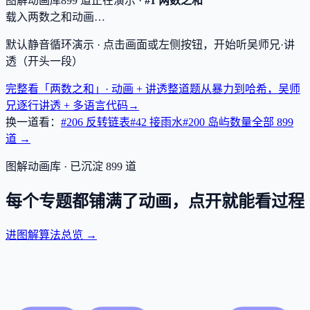
图解动画库
899
道
正在演示 ·
#1 两数之和
载入两数之和动画…
默认静音循环演示 · 点击画面或左侧按钮，开始听吴师兄·讲
透（开头一段）
完整看「两数之和」· 动画 + 讲透
整道题从暴力到哈希，吴师
兄逐行讲透 + 多语言代码
→
换一道看：
#206 反转链表
#42 接雨水
#200 岛屿数量
全部
899
道 →
图解动画库 · 已沉淀
899
道
每个专题都铺满了动画，点开就能看过程
进图解算法总览 →