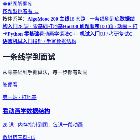
全部图解题库
按题型挑着看 →
按体系学：
AlgoMooc 200 主线
18 套路 · 一条线刷到底
数据结
构入门
28 课 · 零基础打地基
Hot100 刷题顺序
100 题 · 动画 + 打
卡
Python 零基础
看动画学语法
C++ 机试入门
OJ / 考研复试
C
语言机试入门
指针 / 手写数据结构
一条线学到面试
从零基础到手撕算法，每一步都有动画
随便看
第一站 · 打地基
看动画学数据结构
28 课 · 内存指针到图，每课一段动画
数组
链表
树
+15