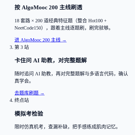
按 AlgoMooc 200 主线刷透
18 套路 × 200 道经典特征题（整合 Hot100 +
NeetCode150），跟着主线逐题刷，刷完就够。
进 AlgoMooc 200 主线
→
第 3 站
卡住问 AI 助教，对完整题解
随时追问 AI 助教，再对完整题解与多语言代码，确认
真学会。
去题库刷题
→
终点站
模拟考检验
限时仿真机考，查漏补缺，把手感练成肌肉记忆。