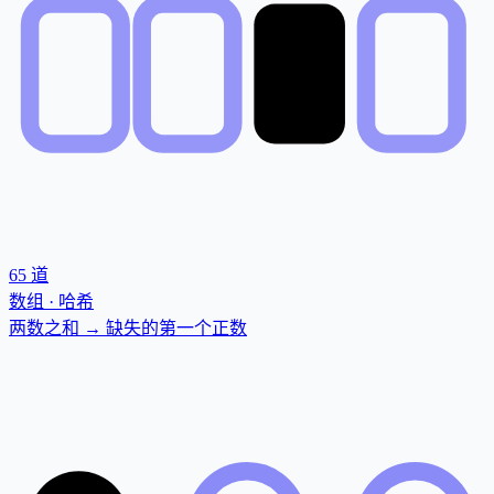
65
道
数组 · 哈希
两数之和 → 缺失的第一个正数