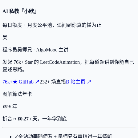
AI 私教『小欧』
每日额度 + 月度公平池，追问到你真的懂为止
吴
程序员吴师兄
· AlgoMooc 主讲
发起
76k+
Star 的 LeetCodeAnimation，把每道题讲到你能自己
复述思路。
76k+
★
GitHub ↗
232
+
场直播
B 站主页 ↗
图解算法年卡
¥
99
/ 年
折合
≈ ¥0.27 / 天
，一年学到底
✓
全站动画随便看 + 吴师兄有声精讲一年畅听