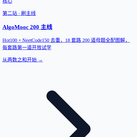
核心
第二站 · 刷主线
AlgoMooc 200 主线
Hot100 + NeetCode150 去重，18 套路 200 道母题全配图解，
每套路第一道开放试学
从两数之和开始 →