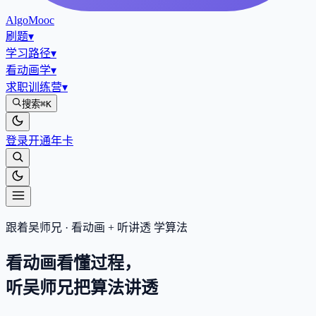
AlgoMooc
刷题
▾
学习路径
▾
看动画学
▾
求职训练营
▾
搜索
⌘K
登录
开通年卡
跟着吴师兄 · 看动画 + 听讲透 学算法
看动画看懂过程，
听吴师兄把算法
讲透