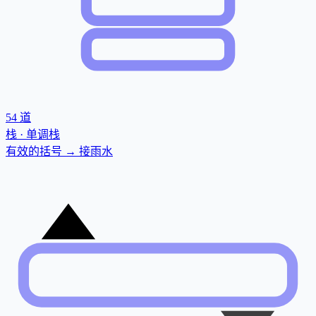
54
道
栈 · 单调栈
有效的括号 → 接雨水