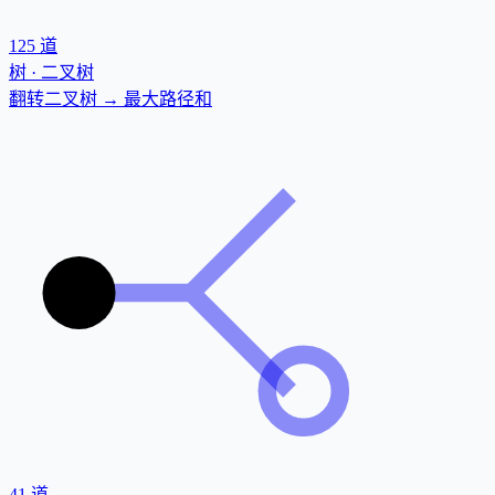
125
道
树 · 二叉树
翻转二叉树 → 最大路径和
41
道