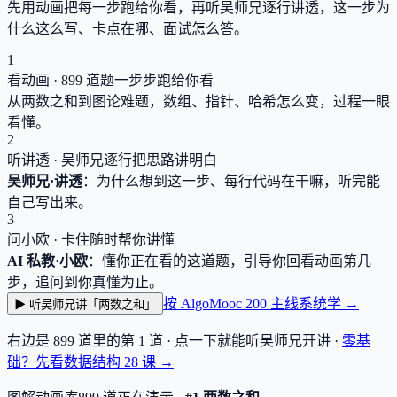
先用动画把每一步跑给你看，再听吴师兄逐行讲透，这一步为
什么这么写、卡点在哪、面试怎么答。
1
看动画 ·
899
道题一步步跑给你看
从两数之和到图论难题，数组、指针、哈希怎么变，过程一眼
看懂。
2
听讲透 · 吴师兄逐行把思路讲明白
吴师兄·讲透
：为什么想到这一步、每行代码在干嘛，听完能
自己写出来。
3
问小欧 · 卡住随时帮你讲懂
AI 私教·小欧
：懂你正在看的这道题，引导你回看动画第几
步，追问到你真懂为止。
按 AlgoMooc 200 主线系统学 →
▶ 听吴师兄讲「两数之和」
右边是
899
道里的第 1 道 · 点一下就能听吴师兄开讲 ·
零基
础？先看数据结构
28
课 →