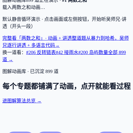
图解动画库
899
道
正在演示 ·
#1 两数之和
载入两数之和动画…
默认静音循环演示 · 点击画面或左侧按钮，开始听吴师兄·讲
透（开头一段）
完整看「两数之和」· 动画 + 讲透
整道题从暴力到哈希，吴师
兄逐行讲透 + 多语言代码
→
换一道看：
#206 反转链表
#42 接雨水
#200 岛屿数量
全部
899
道 →
图解动画库 · 已沉淀
899
道
每个专题都铺满了动画，点开就能看过程
进图解算法总览 →