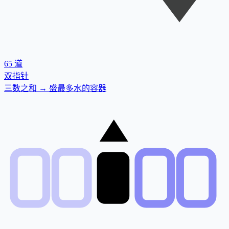
65
道
双指针
三数之和 → 盛最多水的容器