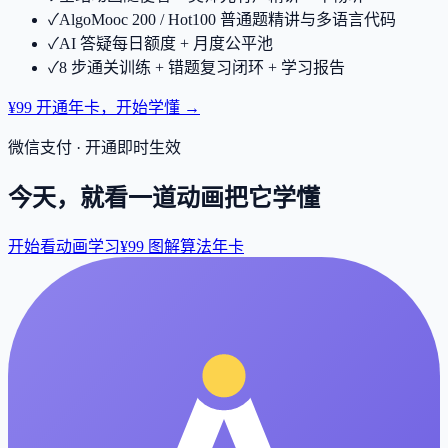
✓
AlgoMooc 200 / Hot100 普通题精讲与多语言代码
✓
AI 答疑每日额度 + 月度公平池
✓
8 步通关训练 + 错题复习闭环 + 学习报告
¥99 开通年卡，开始学懂 →
微信支付 · 开通即时生效
今天，就看一道动画把它学懂
开始看动画学习
¥99 图解算法年卡