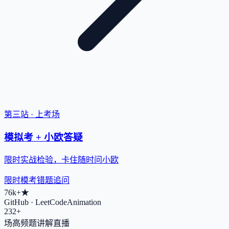
第三站 · 上考场
模拟考 + 小欧答疑
限时实战检验，卡住随时问小欧
限时模考
错题追问
76k+
★
GitHub · LeetCodeAnimation
232+
场高频题讲解直播