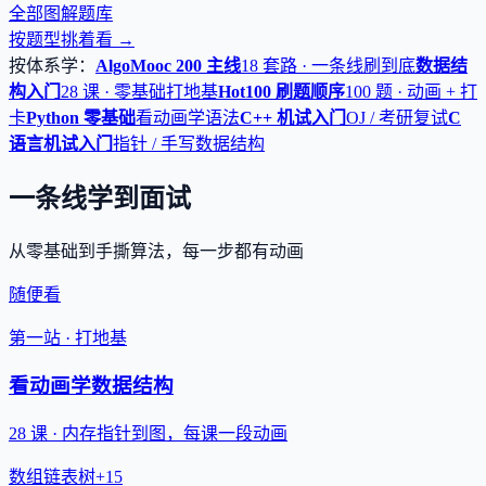
全部图解题库
按题型挑着看 →
按体系学：
AlgoMooc 200 主线
18 套路 · 一条线刷到底
数据结
构入门
28 课 · 零基础打地基
Hot100 刷题顺序
100 题 · 动画 + 打
卡
Python 零基础
看动画学语法
C++ 机试入门
OJ / 考研复试
C
语言机试入门
指针 / 手写数据结构
一条线学到面试
从零基础到手撕算法，每一步都有动画
随便看
第一站 · 打地基
看动画学数据结构
28 课 · 内存指针到图，每课一段动画
数组
链表
树
+15