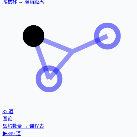
爬楼梯 → 编辑距离
85
道
图论
岛屿数量 → 课程表
▶
899
道