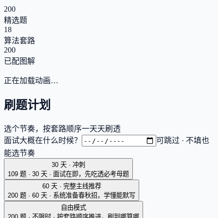
200
精选题
18
算法套路
200
已配图解
正在加载动画…
刷题计划
选个节奏，按套路顺序一天天刷透
面试大概在什么时候？
可跳过 · 不填也
能选节奏
30 天 · 冲刺
109 题 · 30 天
·
面试在即，先吃透必考母题
60 天 · 完整主线
推荐
200 题 · 60 天
·
系统准备春秋招，学懂能默写
自由模式
200 题 · 不限时
·
按套路顺序推进，刷到哪算哪