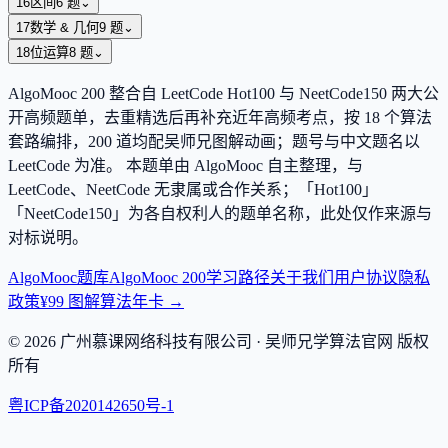
16
区间
6
题
⌄
17
数学 & 几何
9
题
⌄
18
位运算
8
题
⌄
AlgoMooc
200
整合自 LeetCode Hot100 与 NeetCode150 两大公
开高频题单，去重精选后再补充近年高频考点，按
18
个算法
套路编排，
200
道均配吴师兄图解动画；题号与中文题名以
LeetCode 为准。 本题单由 AlgoMooc 自主整理，与
LeetCode、NeetCode 无隶属或合作关系；「Hot100」
「NeetCode150」为各自权利人的题单名称，此处仅作来源与
对标说明。
AlgoMooc
题库
AlgoMooc 200
学习路径
关于我们
用户协议
隐私
政策
¥99 图解算法年卡 →
©
2026
广州慕课网络科技有限公司
· 吴师兄学算法官网 版权
所有
粤ICP备2020142650号-1