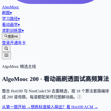
AlgoMooc
刷题
▾
学习路径
▾
看动画学
▾
求职训练营
▾
搜索
⌘K
登录
开通年卡
AlgoMooc 精选主线
AlgoMooc
200
· 看动画刷透面试高频算法
整合
Hot100
与
NeetCode150
去重精选，按
18
个算法套路编排
成
200
道母题，每道都配吴师兄图解动画。
ⓘ
从第一题开始 →
想练标准输入输出？看 Hot100 ACM →