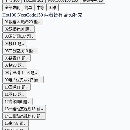
全部
200
Hot100
101
NeetCode150
150
高频补充
16
全部难度
简单
中等
困难
Hot100
NeetCode150
两者皆有
高频补充
01
数组 & 哈希
20
题
⌄
02
双指针
10
题
⌄
03
滑动窗口
7
题
⌄
04
栈
11
题
⌄
05
二分查找
10
题
⌄
06
链表
17
题
⌄
07
树
23
题
⌄
08
字典树 Trie
3
题
⌄
09
堆 / 优先队列
7
题
⌄
10
回溯
11
题
⌄
11
图
15
题
⌄
12
高级图
6
题
⌄
13
一维动态规划
13
题
⌄
14
二维动态规划
15
题
⌄
15
贪心
9
题
⌄