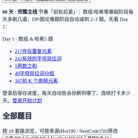
60 天 · 完整主线
节奏「前松后紧」：数组/哈希等基础阶段每
天多刷几道，DP/图论难题阶段自动减到 2–3 题。先看 Day
1：
Day 1 ·
数组 & 哈希
5
题
217
存在重复元素
242
有效的字母异位词
1
两数之和
49
字母异位词分组
347
前 K 个高频元素
登录后保存进度，每天自动告诉你刷到哪了、连续打卡多少
天。
登录开始计划
全部题目
按 18 套路浏览，可按来源(Hot100 / NeetCode150)筛选