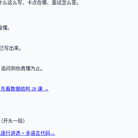
什么这么写、卡点在哪、面试怎么答。
看懂。
己写出来。
，追问到你真懂为止。
？先看数据结构
28
课 →
透（开头一段）
逐行讲透 + 多语言代码
→