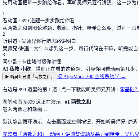
先用动画把每一步跑给你看，再听吴师兄逐行讲透，这一步为
1
看动画 ·
899
道题一步步跑给你看
从两数之和到图论难题，数组、指针、哈希怎么变，过程一眼
2
听讲透 · 吴师兄逐行把思路讲明白
吴师兄·讲透
：为什么想到这一步、每行代码在干嘛，听完能自
3
问小欧 · 卡住随时帮你讲懂
AI 私教·小欧
：懂你正在看的这道题，引导你回看动画第几步
按 AlgoMooc 200 主线系统学 →
▶ 听吴师兄讲「两数之和」
右边是
899
道里的第 1 道 · 点一下就能听吴师兄开讲 ·
零基础
图解动画库
899
道
正在演示 ·
#1 两数之和
载入两数之和动画…
默认静音循环演示 · 点击画面或左侧按钮，开始听吴师兄·讲
完整看「两数之和」· 动画 + 讲透
整道题从暴力到哈希，吴师兄