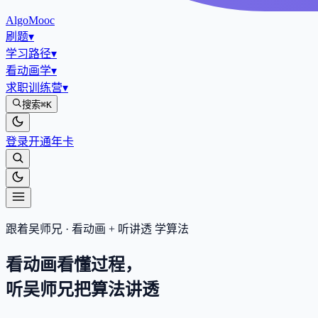
AlgoMooc
刷题
▾
学习路径
▾
看动画学
▾
求职训练营
▾
搜索
⌘K
登录
开通年卡
跟着吴师兄 · 看动画 + 听讲透 学算法
看动画看懂过程，
听吴师兄把算法
讲透