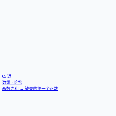
65
道
数组 · 哈希
两数之和 → 缺失的第一个正数