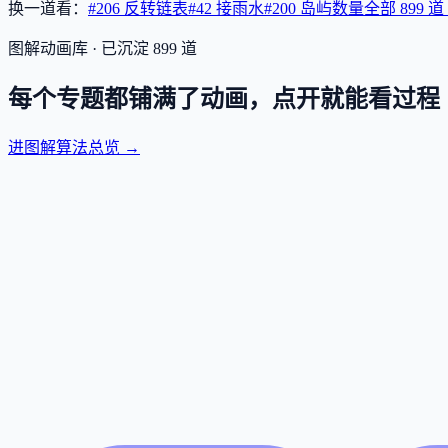
换一道看：
#206 反转链表
#42 接雨水
#200 岛屿数量
全部
899
道
图解动画库 · 已沉淀
899
道
每个专题都铺满了动画，点开就能看过程
进图解算法总览 →