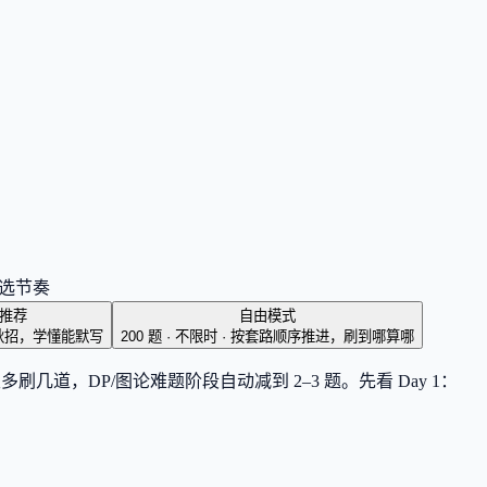
能选节奏
推荐
自由模式
秋招，学懂能默写
200 题 · 不限时
·
按套路顺序推进，刷到哪算哪
道，DP/图论难题阶段自动减到 2–3 题。先看 Day 1：