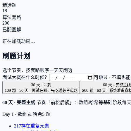
精选题
18
算法套路
200
已配图解
正在加载动画…
刷题计划
选个节奏，按套路顺序一天天刷透
面试大概在什么时候？
可跳过 · 不填也
30 天 · 冲刺
60 天 · 完整主线
109 题 · 30 天
·
面试在即，先吃透必考母题
200 题 · 60 天
·
系统准备春
60 天 · 完整主线
节奏「前松后紧」：数组/哈希等基础阶段每天多刷几
Day 1 ·
数组 & 哈希
5
题
217
存在重复元素