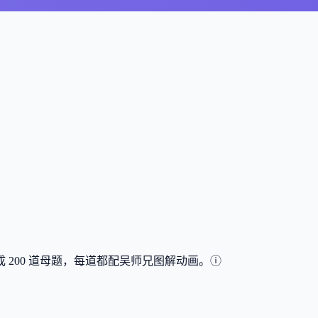
成
200
道母题，每道都配吴师兄图解动画。
ⓘ