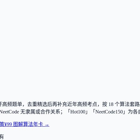
e150 两大公开高频题单，去重精选后再补充近年高频考点，按
18
个算法套路
tCode、NeetCode 无隶属或合作关系；「Hot100」「NeetCo
策
¥99 图解算法年卡 →
有