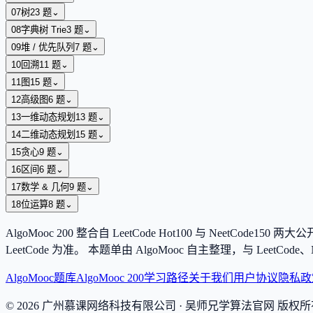
07
树
23
题
⌄
08
字典树 Trie
3
题
⌄
09
堆 / 优先队列
7
题
⌄
10
回溯
11
题
⌄
11
图
15
题
⌄
12
高级图
6
题
⌄
13
一维动态规划
13
题
⌄
14
二维动态规划
15
题
⌄
15
贪心
9
题
⌄
16
区间
6
题
⌄
17
数学 & 几何
9
题
⌄
18
位运算
8
题
⌄
AlgoMooc
200
整合自 LeetCode Hot100 与 NeetCod
LeetCode 为准。 本题单由 AlgoMooc 自主整理，与 Lee
AlgoMooc
题库
AlgoMooc 200
学习路径
关于我们
用户协议
隐私政
©
2026
广州慕课网络科技有限公司
· 吴师兄学算法官网 版权所