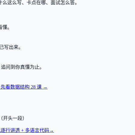
什么这么写、卡点在哪、面试怎么答。
看懂。
己写出来。
，追问到你真懂为止。
？先看数据结构
28
课 →
透（开头一段）
逐行讲透 + 多语言代码
→