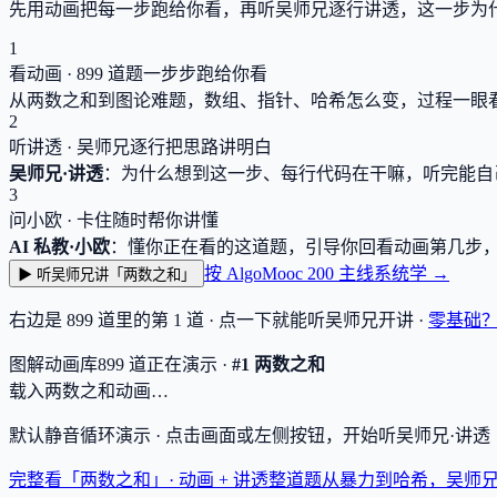
先用动画把每一步跑给你看，再听吴师兄逐行讲透，这一步为
1
看动画 ·
899
道题一步步跑给你看
从两数之和到图论难题，数组、指针、哈希怎么变，过程一眼
2
听讲透 · 吴师兄逐行把思路讲明白
吴师兄·讲透
：为什么想到这一步、每行代码在干嘛，听完能自
3
问小欧 · 卡住随时帮你讲懂
AI 私教·小欧
：懂你正在看的这道题，引导你回看动画第几步
按 AlgoMooc 200 主线系统学 →
▶ 听吴师兄讲「两数之和」
右边是
899
道里的第 1 道 · 点一下就能听吴师兄开讲 ·
零基础
图解动画库
899
道
正在演示 ·
#1 两数之和
载入两数之和动画…
默认静音循环演示 · 点击画面或左侧按钮，开始听吴师兄·讲
完整看「两数之和」· 动画 + 讲透
整道题从暴力到哈希，吴师兄