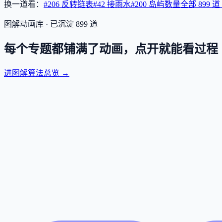
换一道看：
#206 反转链表
#42 接雨水
#200 岛屿数量
全部
899
道
图解动画库 · 已沉淀
899
道
每个专题都铺满了动画，点开就能看过程
进图解算法总览 →