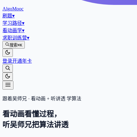
AlgoMooc
刷题
▾
学习路径
▾
看动画学
▾
求职训练营
▾
搜索
⌘K
登录
开通年卡
跟着吴师兄 · 看动画 + 听讲透 学算法
看动画看懂过程，
听吴师兄把算法
讲透