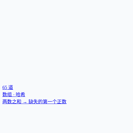
65
道
数组 · 哈希
两数之和 → 缺失的第一个正数