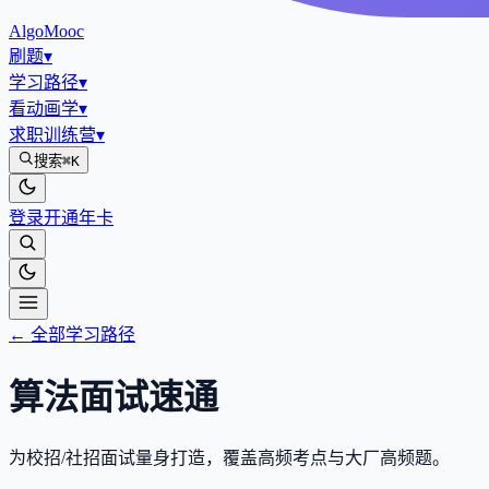
AlgoMooc
刷题
▾
学习路径
▾
看动画学
▾
求职训练营
▾
搜索
⌘K
登录
开通年卡
← 全部学习路径
算法面试速通
为校招/社招面试量身打造，覆盖高频考点与大厂高频题。