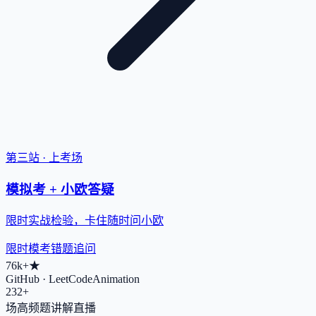
第三站 · 上考场
模拟考 + 小欧答疑
限时实战检验，卡住随时问小欧
限时模考
错题追问
76k+
★
GitHub · LeetCodeAnimation
232+
场高频题讲解直播