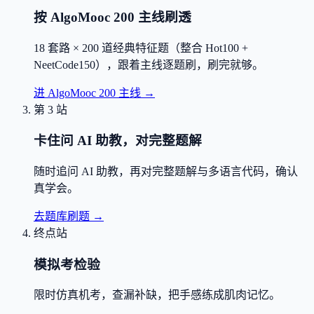
按 AlgoMooc 200 主线刷透
18 套路 × 200 道经典特征题（整合 Hot100 +
NeetCode150），跟着主线逐题刷，刷完就够。
进 AlgoMooc 200 主线
→
第 3 站
卡住问 AI 助教，对完整题解
随时追问 AI 助教，再对完整题解与多语言代码，确认
真学会。
去题库刷题
→
终点站
模拟考检验
限时仿真机考，查漏补缺，把手感练成肌肉记忆。