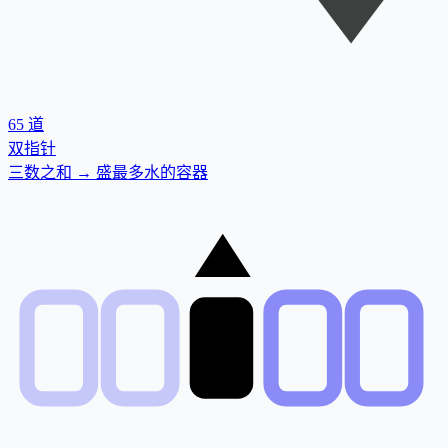
65
道
双指针
三数之和 → 盛最多水的容器