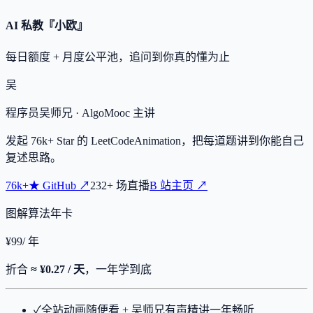
AI 私教『小欧』
每日额度 + 月度公平池，追问到你真的懂为止
吴
程序员吴师兄
· AlgoMooc 主讲
发起
76k+
Star 的 LeetCodeAnimation，把每道题讲到你能自己
复述思路。
76k+
★
GitHub ↗
232
+
场直播
B 站主页 ↗
图解算法年卡
¥
99
/ 年
折合
≈ ¥0.27 / 天
，一年学到底
✓
全站动画随便看 + 吴师兄有声精讲一年畅听