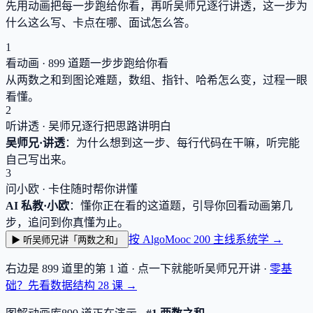
先用动画把每一步跑给你看，再听吴师兄逐行讲透，这一步为
什么这么写、卡点在哪、面试怎么答。
1
看动画 ·
899
道题一步步跑给你看
从两数之和到图论难题，数组、指针、哈希怎么变，过程一眼
看懂。
2
听讲透 · 吴师兄逐行把思路讲明白
吴师兄·讲透
：为什么想到这一步、每行代码在干嘛，听完能
自己写出来。
3
问小欧 · 卡住随时帮你讲懂
AI 私教·小欧
：懂你正在看的这道题，引导你回看动画第几
步，追问到你真懂为止。
按 AlgoMooc 200 主线系统学 →
▶ 听吴师兄讲「两数之和」
右边是
899
道里的第 1 道 · 点一下就能听吴师兄开讲 ·
零基
础？先看数据结构
28
课 →