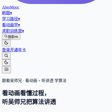
AlgoMooc
刷题
▾
学习路径
▾
看动画学
▾
求职训练营
▾
搜索
⌘K
登录
开通年卡
跟着吴师兄 · 看动画 + 听讲透 学算法
看动画看懂过程，
听吴师兄把算法
讲透