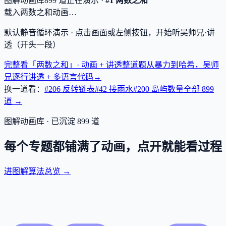
图解动画库
899
道
正在演示 ·
#1 两数之和
载入两数之和动画…
默认静音循环演示 · 点击画面或左侧按钮，开始听吴师兄·讲
透（开头一段）
完整看「两数之和」· 动画 + 讲透
整道题从暴力到哈希，吴师
兄逐行讲透 + 多语言代码
→
换一道看：
#206 反转链表
#42 接雨水
#200 岛屿数量
全部
899
道 →
图解动画库 · 已沉淀
899
道
每个专题都铺满了动画，点开就能看过程
进图解算法总览 →