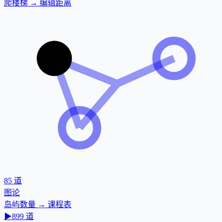
爬楼梯 → 编辑距离
85
道
图论
岛屿数量 → 课程表
▶
899
道