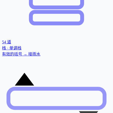
54
道
栈 · 单调栈
有效的括号 → 接雨水