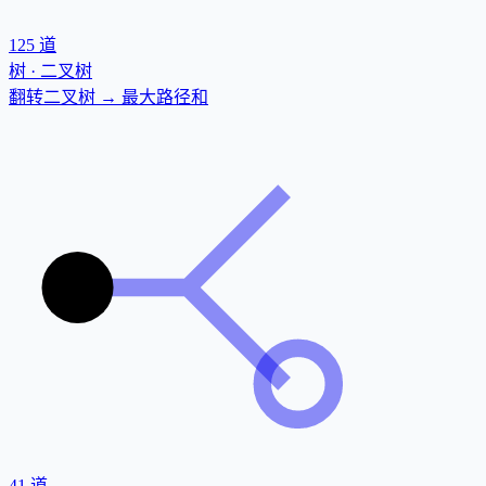
125
道
树 · 二叉树
翻转二叉树 → 最大路径和
41
道