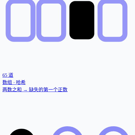
65
道
数组 · 哈希
两数之和 → 缺失的第一个正数