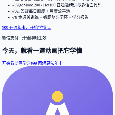
✓
AlgoMooc 200 / Hot100 普通题精讲与多语言代码
✓
AI 答疑每日额度 + 月度公平池
✓
8 步通关训练 + 错题复习闭环 + 学习报告
¥99 开通年卡，开始学懂 →
微信支付 · 开通即时生效
今天，就看一道动画把它学懂
开始看动画学习
¥99 图解算法年卡