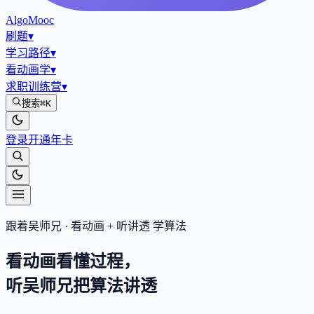
AlgoMooc
刷题
▾
学习路径
▾
看动画学
▾
求职训练营
▾
搜索
⌘K
登录
开通年卡
跟着吴师兄 · 看动画 + 听讲透 学算法
看动画看懂过程，
听吴师兄把算法
讲透