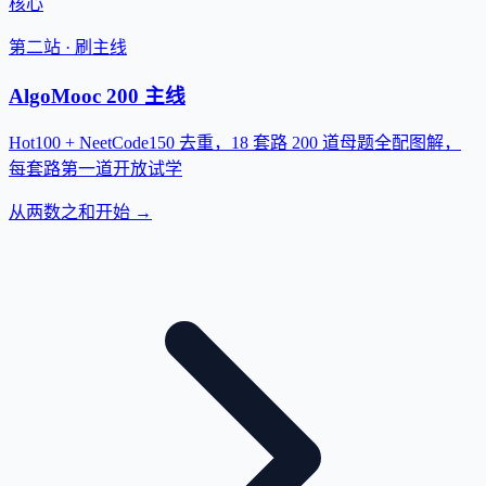
核心
第二站 · 刷主线
AlgoMooc 200 主线
Hot100 + NeetCode150 去重，18 套路 200 道母题全配图解，
每套路第一道开放试学
从两数之和开始 →