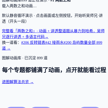
图解动画库
899
道
正在演示 ·
#1 两数之和
载入两数之和动画…
默认静音循环演示 · 点击画面或左侧按钮，开始听吴师兄·讲
透（开头一段）
完整看「两数之和」· 动画 + 讲透
整道题从暴力到哈希，吴师
兄逐行讲透 + 多语言代码
→
换一道看：
#206 反转链表
#42 接雨水
#200 岛屿数量
全部
899
道 →
图解动画库 · 已沉淀
899
道
每个专题都铺满了动画，点开就能看过程
进图解算法总览 →