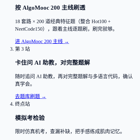
按 AlgoMooc 200 主线刷透
18 套路 × 200 道经典特征题（整合 Hot100 +
NeetCode150），跟着主线逐题刷，刷完就够。
进 AlgoMooc 200 主线
→
第 3 站
卡住问 AI 助教，对完整题解
随时追问 AI 助教，再对完整题解与多语言代码，确认
真学会。
去题库刷题
→
终点站
模拟考检验
限时仿真机考，查漏补缺，把手感练成肌肉记忆。