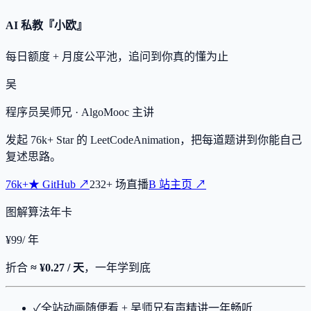
AI 私教『小欧』
每日额度 + 月度公平池，追问到你真的懂为止
吴
程序员吴师兄
· AlgoMooc 主讲
发起
76k+
Star 的 LeetCodeAnimation，把每道题讲到你能自己
复述思路。
76k+
★
GitHub ↗
232
+
场直播
B 站主页 ↗
图解算法年卡
¥
99
/ 年
折合
≈ ¥0.27 / 天
，一年学到底
✓
全站动画随便看 + 吴师兄有声精讲一年畅听