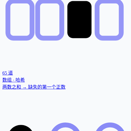
65
道
数组 · 哈希
两数之和 → 缺失的第一个正数