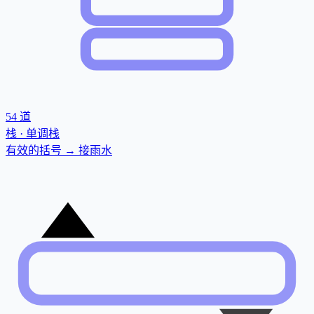
54
道
栈 · 单调栈
有效的括号 → 接雨水