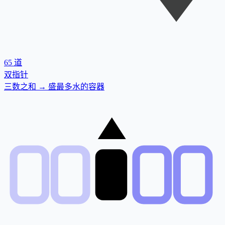
65
道
双指针
三数之和 → 盛最多水的容器