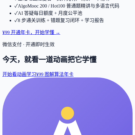
✓
AlgoMooc 200 / Hot100 普通题精讲与多语言代码
✓
AI 答疑每日额度 + 月度公平池
✓
8 步通关训练 + 错题复习闭环 + 学习报告
¥99 开通年卡，开始学懂 →
微信支付 · 开通即时生效
今天，就看一道动画把它学懂
开始看动画学习
¥99 图解算法年卡