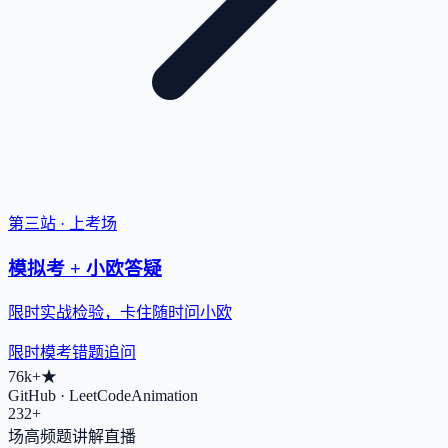
第三站 · 上考场
模拟考 + 小欧答疑
限时实战检验，卡住随时问小欧
限时模考
错题追问
76k+
★
GitHub · LeetCodeAnimation
232+
场高频题讲解直播