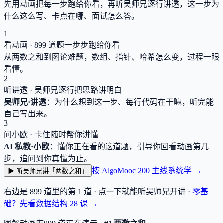
先用动画把每一步跑给你看，再听吴师兄逐行讲透，这一步为
什么这么写、卡点在哪、面试怎么答。
1
看动画 ·
899
道题一步步跑给你看
从两数之和到图论难题，数组、指针、哈希怎么变，过程一眼
看懂。
2
听讲透 · 吴师兄逐行把思路讲明白
吴师兄·讲透
：为什么想到这一步、每行代码在干嘛，听完能
自己写出来。
3
问小欧 · 卡住随时帮你讲懂
AI 私教·小欧
：懂你正在看的这道题，引导你回看动画第几
步，追问到你真懂为止。
按 AlgoMooc 200 主线系统学 →
▶ 听吴师兄讲「两数之和」
右边是
899
道里的第 1 道 · 点一下就能听吴师兄开讲 ·
零基
础？先看数据结构
28
课 →