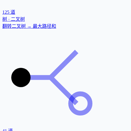
125
道
树 · 二叉树
翻转二叉树 → 最大路径和
41
道