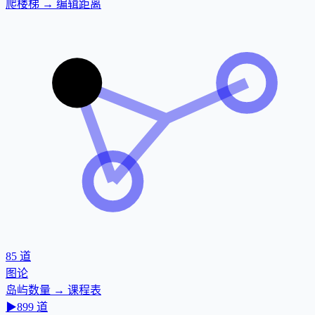
爬楼梯 → 编辑距离
85
道
图论
岛屿数量 → 课程表
▶
899
道