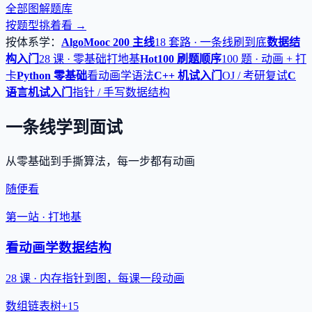
全部图解题库
按题型挑着看 →
按体系学：
AlgoMooc 200 主线
18 套路 · 一条线刷到底
数据结
构入门
28 课 · 零基础打地基
Hot100 刷题顺序
100 题 · 动画 + 打
卡
Python 零基础
看动画学语法
C++ 机试入门
OJ / 考研复试
C
语言机试入门
指针 / 手写数据结构
一条线学到面试
从零基础到手撕算法，每一步都有动画
随便看
第一站 · 打地基
看动画学数据结构
28 课 · 内存指针到图，每课一段动画
数组
链表
树
+15