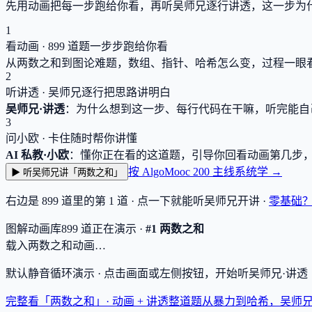
先用动画把每一步跑给你看，再听吴师兄逐行讲透，这一步为
1
看动画 ·
899
道题一步步跑给你看
从两数之和到图论难题，数组、指针、哈希怎么变，过程一眼
2
听讲透 · 吴师兄逐行把思路讲明白
吴师兄·讲透
：为什么想到这一步、每行代码在干嘛，听完能自
3
问小欧 · 卡住随时帮你讲懂
AI 私教·小欧
：懂你正在看的这道题，引导你回看动画第几步
按 AlgoMooc 200 主线系统学 →
▶ 听吴师兄讲「两数之和」
右边是
899
道里的第 1 道 · 点一下就能听吴师兄开讲 ·
零基础
图解动画库
899
道
正在演示 ·
#1 两数之和
载入两数之和动画…
默认静音循环演示 · 点击画面或左侧按钮，开始听吴师兄·讲
完整看「两数之和」· 动画 + 讲透
整道题从暴力到哈希，吴师兄