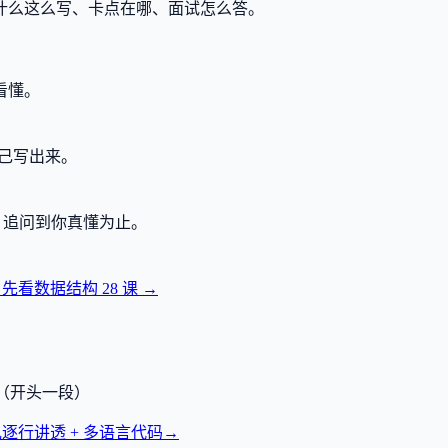
什么这么写、卡点在哪、面试怎么答。
看懂。
己写出来。
，追问到你真懂为止。
？先看数据结构
28
课 →
透（开头一段）
逐行讲透 + 多语言代码
→