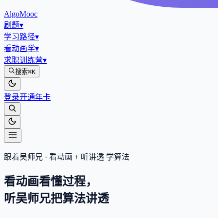
AlgoMooc
刷题
▾
学习路径
▾
看动画学
▾
求职训练营
▾
搜索
⌘K
登录
开通年卡
跟着吴师兄 · 看动画 + 听讲透 学算法
看动画看懂过程，
听吴师兄把算法
讲透