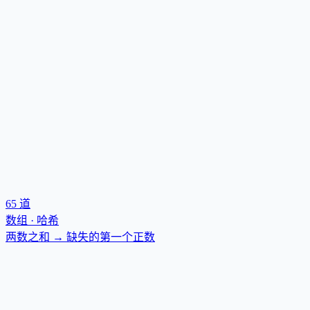
65
道
数组 · 哈希
两数之和 → 缺失的第一个正数