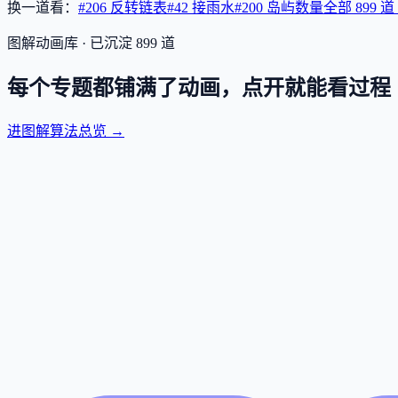
换一道看：
#206 反转链表
#42 接雨水
#200 岛屿数量
全部
899
道
图解动画库 · 已沉淀
899
道
每个专题都铺满了动画，点开就能看过程
进图解算法总览 →