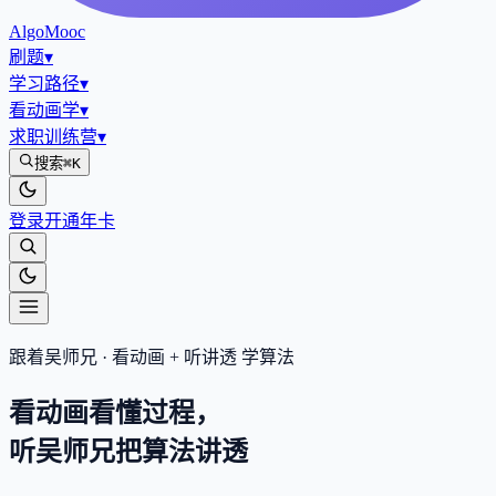
AlgoMooc
刷题
▾
学习路径
▾
看动画学
▾
求职训练营
▾
搜索
⌘K
登录
开通年卡
跟着吴师兄 · 看动画 + 听讲透 学算法
看动画看懂过程，
听吴师兄把算法
讲透