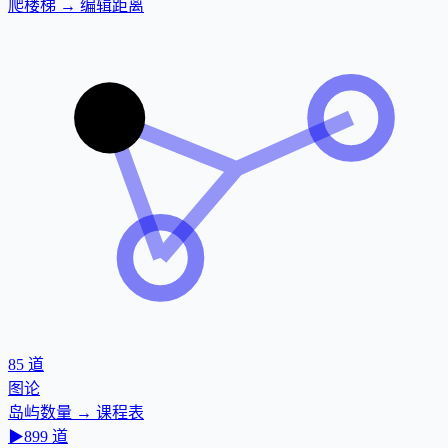
爬楼梯 → 编辑距离
85
道
图论
岛屿数量 → 课程表
▶
899
道