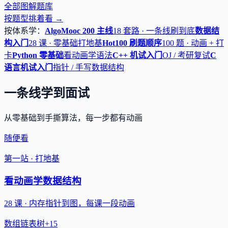
全部图解题库
按题型挑着看 →
按体系学：
AlgoMooc 200 主线
18 套路 · 一条线刷到底
数据结
构入门
28 课 · 零基础打地基
Hot100 刷题顺序
100 题 · 动画 + 打
卡
Python 零基础
看动画学语法
C++ 机试入门
OJ / 考研复试
C
语言机试入门
指针 / 手写数据结构
一条线学到面试
从零基础到手撕算法，每一步都有动画
随便看
第一站 · 打地基
看动画学数据结构
28 课 · 内存指针到图，每课一段动画
数组
链表
树
+15