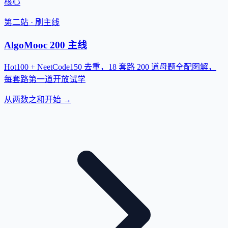
核心
第二站 · 刷主线
AlgoMooc 200 主线
Hot100 + NeetCode150 去重，18 套路 200 道母题全配图解，
每套路第一道开放试学
从两数之和开始 →