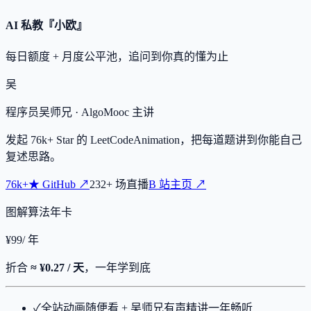
AI 私教『小欧』
每日额度 + 月度公平池，追问到你真的懂为止
吴
程序员吴师兄
· AlgoMooc 主讲
发起
76k+
Star 的 LeetCodeAnimation，把每道题讲到你能自己
复述思路。
76k+
★
GitHub ↗
232
+
场直播
B 站主页 ↗
图解算法年卡
¥
99
/ 年
折合
≈ ¥0.27 / 天
，一年学到底
✓
全站动画随便看 + 吴师兄有声精讲一年畅听