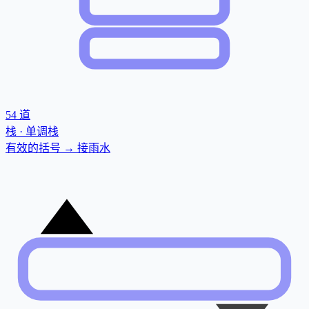
54
道
栈 · 单调栈
有效的括号 → 接雨水