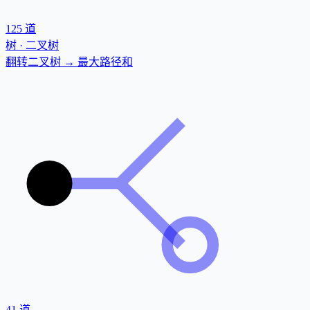
125
道
树 · 二叉树
翻转二叉树 → 最大路径和
41
道