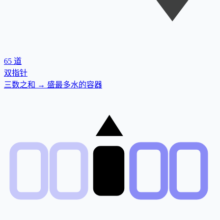
65
道
双指针
三数之和 → 盛最多水的容器