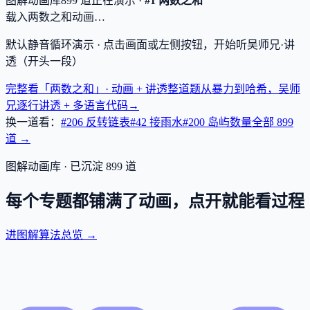
图解动画库
899
道
正在演示 ·
#1 两数之和
载入两数之和动画…
默认静音循环演示 · 点击画面或左侧按钮，开始听吴师兄·讲
透（开头一段）
完整看「两数之和」· 动画 + 讲透
整道题从暴力到哈希，吴师
兄逐行讲透 + 多语言代码
→
换一道看：
#206 反转链表
#42 接雨水
#200 岛屿数量
全部
899
道 →
图解动画库 · 已沉淀
899
道
每个专题都铺满了动画，点开就能看过程
进图解算法总览 →