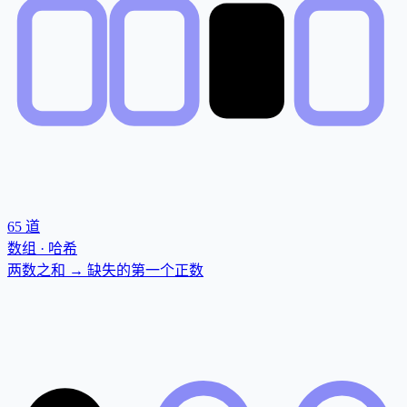
65
道
数组 · 哈希
两数之和 → 缺失的第一个正数