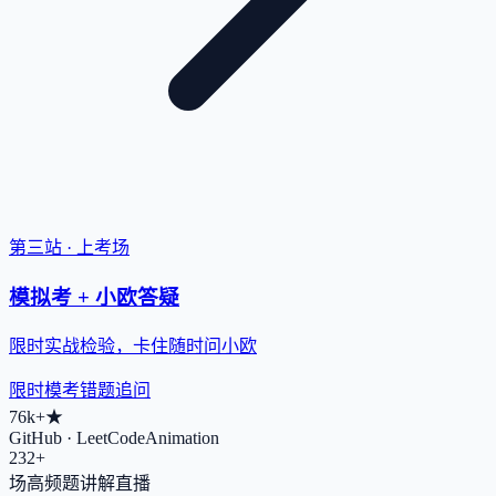
第三站 · 上考场
模拟考 + 小欧答疑
限时实战检验，卡住随时问小欧
限时模考
错题追问
76k+
★
GitHub · LeetCodeAnimation
232+
场高频题讲解直播