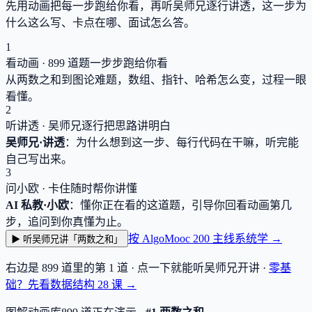
先用动画把每一步跑给你看，再听吴师兄逐行讲透，这一步为
什么这么写、卡点在哪、面试怎么答。
1
看动画 ·
899
道题一步步跑给你看
从两数之和到图论难题，数组、指针、哈希怎么变，过程一眼
看懂。
2
听讲透 · 吴师兄逐行把思路讲明白
吴师兄·讲透
：为什么想到这一步、每行代码在干嘛，听完能
自己写出来。
3
问小欧 · 卡住随时帮你讲懂
AI 私教·小欧
：懂你正在看的这道题，引导你回看动画第几
步，追问到你真懂为止。
按 AlgoMooc 200 主线系统学 →
▶ 听吴师兄讲「两数之和」
右边是
899
道里的第 1 道 · 点一下就能听吴师兄开讲 ·
零基
础？先看数据结构
28
课 →