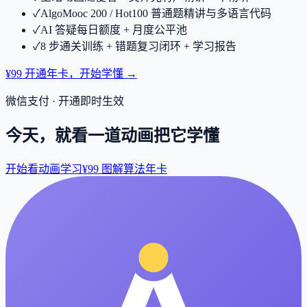
✓
AlgoMooc 200 / Hot100 普通题精讲与多语言代码
✓
AI 答疑每日额度 + 月度公平池
✓
8 步通关训练 + 错题复习闭环 + 学习报告
¥99 开通年卡，开始学懂 →
微信支付 · 开通即时生效
今天，就看一道动画把它学懂
开始看动画学习
¥99 图解算法年卡