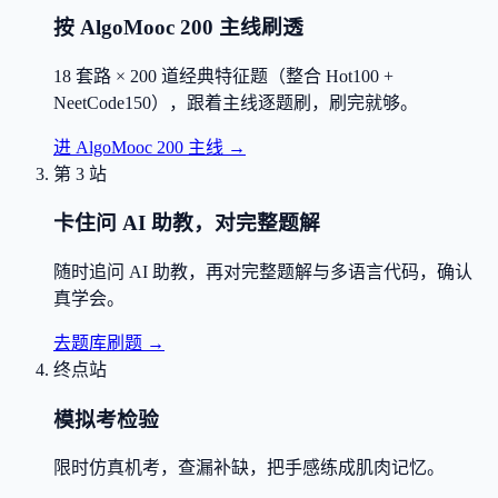
按 AlgoMooc 200 主线刷透
18 套路 × 200 道经典特征题（整合 Hot100 +
NeetCode150），跟着主线逐题刷，刷完就够。
进 AlgoMooc 200 主线
→
第 3 站
卡住问 AI 助教，对完整题解
随时追问 AI 助教，再对完整题解与多语言代码，确认
真学会。
去题库刷题
→
终点站
模拟考检验
限时仿真机考，查漏补缺，把手感练成肌肉记忆。