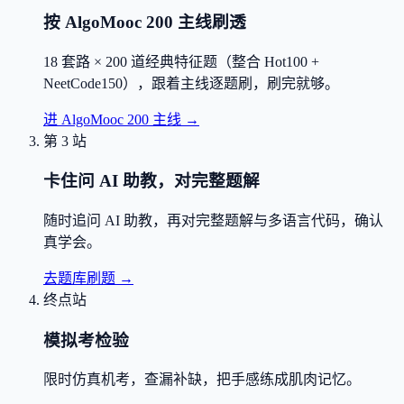
按 AlgoMooc 200 主线刷透
18 套路 × 200 道经典特征题（整合 Hot100 +
NeetCode150），跟着主线逐题刷，刷完就够。
进 AlgoMooc 200 主线
→
第 3 站
卡住问 AI 助教，对完整题解
随时追问 AI 助教，再对完整题解与多语言代码，确认
真学会。
去题库刷题
→
终点站
模拟考检验
限时仿真机考，查漏补缺，把手感练成肌肉记忆。