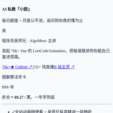
AI 私教『小欧』
每日额度 + 月度公平池，追问到你真的懂为止
吴
程序员吴师兄
· AlgoMooc 主讲
发起
76k+
Star 的 LeetCodeAnimation，把每道题讲到你能自己
复述思路。
76k+
★
GitHub ↗
232
+
场直播
B 站主页 ↗
图解算法年卡
¥
99
/ 年
折合
≈ ¥0.27 / 天
，一年学到底
✓
全站动画随便看 + 吴师兄有声精讲一年畅听