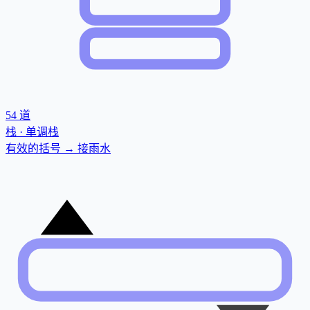
54
道
栈 · 单调栈
有效的括号 → 接雨水