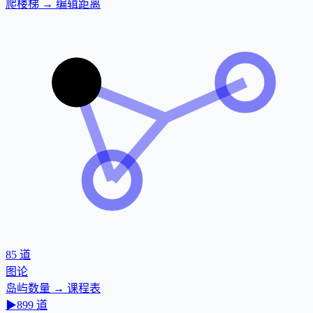
爬楼梯 → 编辑距离
85
道
图论
岛屿数量 → 课程表
▶
899
道