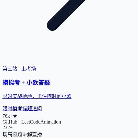
第三站 · 上考场
模拟考 + 小欧答疑
限时实战检验，卡住随时问小欧
限时模考
错题追问
76k+
★
GitHub · LeetCodeAnimation
232+
场高频题讲解直播