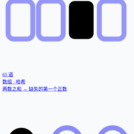
65
道
数组 · 哈希
两数之和 → 缺失的第一个正数