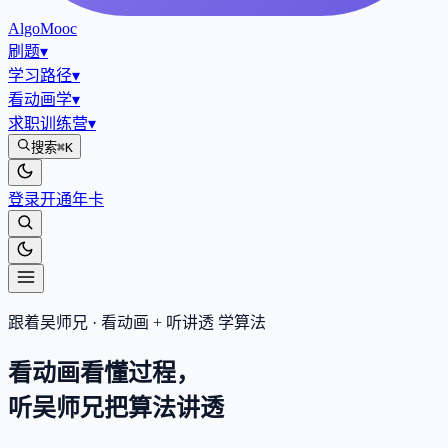
AlgoMooc
刷题
▾
学习路径
▾
看动画学
▾
求职训练营
▾
搜索
⌘K
登录
开通年卡
跟着吴师兄 · 看动画 + 听讲透 学算法
看动画看懂过程，
听吴师兄把算法
讲透