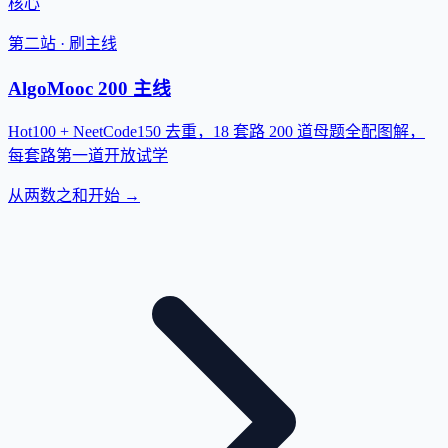
核心
第二站 · 刷主线
AlgoMooc 200 主线
Hot100 + NeetCode150 去重，18 套路 200 道母题全配图解，
每套路第一道开放试学
从两数之和开始 →