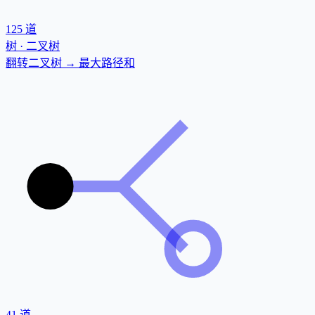
125
道
树 · 二叉树
翻转二叉树 → 最大路径和
41
道