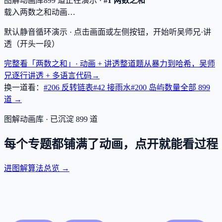
图解动画库
899
道
正在演示 ·
#1 两数之和
载入两数之和动画…
默认静音循环演示 · 点击画面或左侧按钮，开始听吴师兄·讲
透（开头一段）
完整看「两数之和」· 动画 + 讲透
整道题从暴力到哈希，吴师
兄逐行讲透 + 多语言代码
→
换一道看：
#206 反转链表
#42 接雨水
#200 岛屿数量
全部
899
道 →
图解动画库 · 已沉淀
899
道
每个专题都铺满了动画，点开就能看过程
进图解算法总览 →