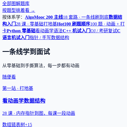
全部图解题库
按题型挑着看 →
按体系学：
AlgoMooc 200 主线
18 套路 · 一条线刷到底
数据结
构入门
28 课 · 零基础打地基
Hot100 刷题顺序
100 题 · 动画 + 打
卡
Python 零基础
看动画学语法
C++ 机试入门
OJ / 考研复试
C
语言机试入门
指针 / 手写数据结构
一条线学到面试
从零基础到手撕算法，每一步都有动画
随便看
第一站 · 打地基
看动画学数据结构
28 课 · 内存指针到图，每课一段动画
数组
链表
树
+15