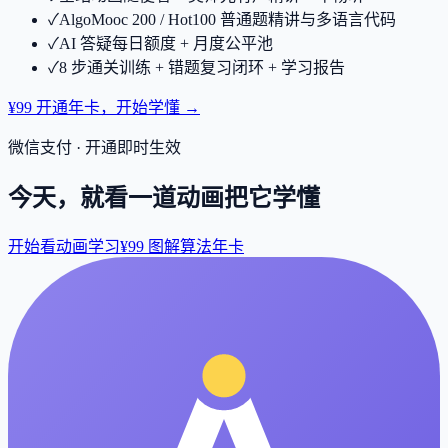
✓
AlgoMooc 200 / Hot100 普通题精讲与多语言代码
✓
AI 答疑每日额度 + 月度公平池
✓
8 步通关训练 + 错题复习闭环 + 学习报告
¥99 开通年卡，开始学懂 →
微信支付 · 开通即时生效
今天，就看一道动画把它学懂
开始看动画学习
¥99 图解算法年卡