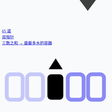
65
道
双指针
三数之和 → 盛最多水的容器