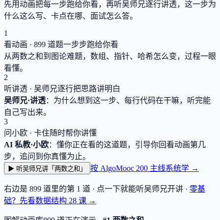
先用动画把每一步跑给你看，再听吴师兄逐行讲透，这一步为
什么这么写、卡点在哪、面试怎么答。
1
看动画 ·
899
道题一步步跑给你看
从两数之和到图论难题，数组、指针、哈希怎么变，过程一眼
看懂。
2
听讲透 · 吴师兄逐行把思路讲明白
吴师兄·讲透
：为什么想到这一步、每行代码在干嘛，听完能
自己写出来。
3
问小欧 · 卡住随时帮你讲懂
AI 私教·小欧
：懂你正在看的这道题，引导你回看动画第几
步，追问到你真懂为止。
按 AlgoMooc 200 主线系统学 →
▶ 听吴师兄讲「两数之和」
右边是
899
道里的第 1 道 · 点一下就能听吴师兄开讲 ·
零基
础？先看数据结构
28
课 →