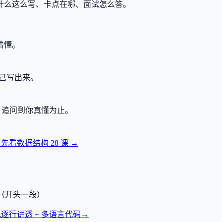
什么这么写、卡点在哪、面试怎么答。
看懂。
己写出来。
，追问到你真懂为止。
？先看数据结构
28
课 →
透（开头一段）
逐行讲透 + 多语言代码
→