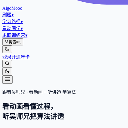
AlgoMooc
刷题
▾
学习路径
▾
看动画学
▾
求职训练营
▾
搜索
⌘K
登录
开通年卡
跟着吴师兄 · 看动画 + 听讲透 学算法
看动画看懂过程，
听吴师兄把算法
讲透