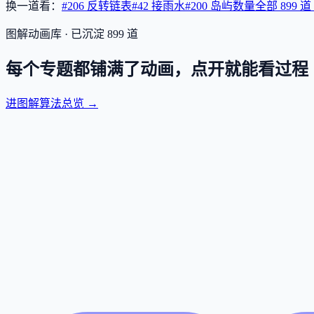
换一道看：
#206 反转链表
#42 接雨水
#200 岛屿数量
全部
899
道
图解动画库 · 已沉淀
899
道
每个专题都铺满了动画，点开就能看过程
进图解算法总览 →