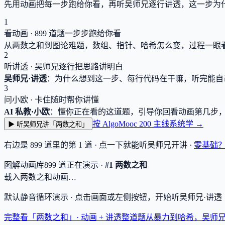
先用动画把每一步跑给你看，再听吴师兄逐行讲透，这一步为
1
看动画 ·
899
道题一步步跑给你看
从两数之和到图论难题，数组、指针、哈希怎么变，过程一眼
2
听讲透 · 吴师兄逐行把思路讲明白
吴师兄·讲透
：为什么想到这一步、每行代码在干嘛，听完能自
3
问小欧 · 卡住随时帮你讲懂
AI 私教·小欧
：懂你正在看的这道题，引导你回看动画第几步
按 AlgoMooc 200 主线系统学 →
▶ 听吴师兄讲「两数之和」
右边是
899
道里的第 1 道 · 点一下就能听吴师兄开讲 ·
零基础
图解动画库
899
道
正在演示 ·
#1 两数之和
载入两数之和动画…
默认静音循环演示 · 点击画面或左侧按钮，开始听吴师兄·讲
完整看「两数之和」· 动画 + 讲透
整道题从暴力到哈希，吴师兄