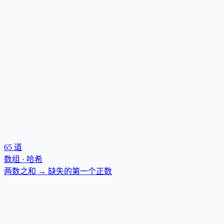
65
道
数组 · 哈希
两数之和 → 缺失的第一个正数