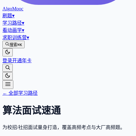
AlgoMooc
刷题
▾
学习路径
▾
看动画学
▾
求职训练营
▾
搜索
⌘K
登录
开通年卡
← 全部学习路径
算法面试速通
为校招/社招面试量身打造，覆盖高频考点与大厂高频题。