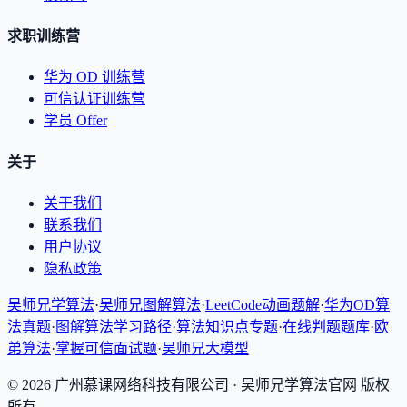
求职训练营
华为 OD 训练营
可信认证训练营
学员 Offer
关于
关于我们
联系我们
用户协议
隐私政策
吴师兄学算法
·
吴师兄图解算法
·
LeetCode动画题解
·
华为OD算
法真题
·
图解算法学习路径
·
算法知识点专题
·
在线判题题库
·
欧
弟算法
·
掌握可信面试题
·
吴师兄大模型
©
2026
广州慕课网络科技有限公司
· 吴师兄学算法官网 版权
所有