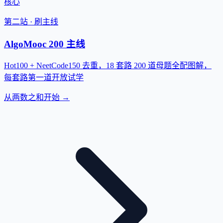
核心
第二站 · 刷主线
AlgoMooc 200 主线
Hot100 + NeetCode150 去重，18 套路 200 道母题全配图解，
每套路第一道开放试学
从两数之和开始 →