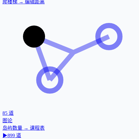
爬楼梯 → 编辑距离
85
道
图论
岛屿数量 → 课程表
▶
899
道