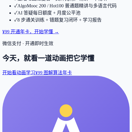
✓
AlgoMooc 200 / Hot100 普通题精讲与多语言代码
✓
AI 答疑每日额度 + 月度公平池
✓
8 步通关训练 + 错题复习闭环 + 学习报告
¥99 开通年卡，开始学懂 →
微信支付 · 开通即时生效
今天，就看一道动画把它学懂
开始看动画学习
¥99 图解算法年卡