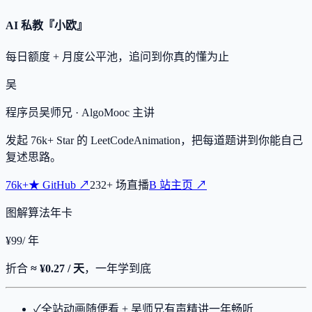
AI 私教『小欧』
每日额度 + 月度公平池，追问到你真的懂为止
吴
程序员吴师兄
· AlgoMooc 主讲
发起
76k+
Star 的 LeetCodeAnimation，把每道题讲到你能自己
复述思路。
76k+
★
GitHub ↗
232
+
场直播
B 站主页 ↗
图解算法年卡
¥
99
/ 年
折合
≈ ¥0.27 / 天
，一年学到底
✓
全站动画随便看 + 吴师兄有声精讲一年畅听