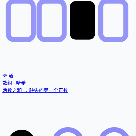
65
道
数组 · 哈希
两数之和 → 缺失的第一个正数