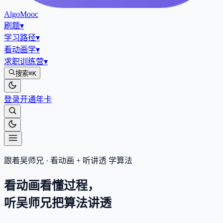
AlgoMooc
刷题
▾
学习路径
▾
看动画学
▾
求职训练营
▾
搜索
⌘K
登录
开通年卡
跟着吴师兄 · 看动画 + 听讲透 学算法
看动画看懂过程，
听吴师兄把算法
讲透