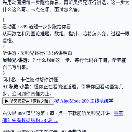
先用动画把每一步跑给你看，再听吴师兄逐行讲透，这一步为
什么这么写、卡点在哪、面试怎么答。
1
看动画 ·
899
道题一步步跑给你看
从两数之和到图论难题，数组、指针、哈希怎么变，过程一眼
看懂。
2
听讲透 · 吴师兄逐行把思路讲明白
吴师兄·讲透
：为什么想到这一步、每行代码在干嘛，听完能
自己写出来。
3
问小欧 · 卡住随时帮你讲懂
AI 私教·小欧
：懂你正在看的这道题，引导你回看动画第几
步，追问到你真懂为止。
按 AlgoMooc 200 主线系统学 →
▶ 听吴师兄讲「两数之和」
右边是
899
道里的第 1 道 · 点一下就能听吴师兄开讲 ·
零基
础？先看数据结构
28
课 →