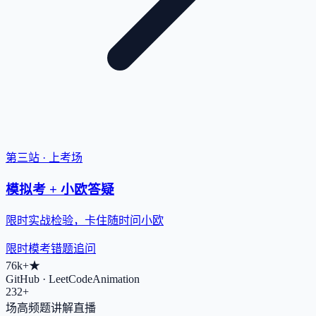
第三站 · 上考场
模拟考 + 小欧答疑
限时实战检验，卡住随时问小欧
限时模考
错题追问
76k+
★
GitHub · LeetCodeAnimation
232+
场高频题讲解直播