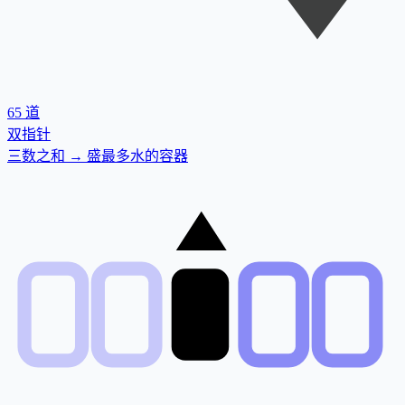
65
道
双指针
三数之和 → 盛最多水的容器