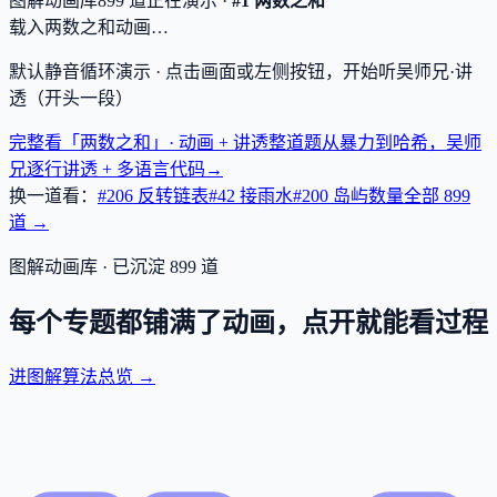
图解动画库
899
道
正在演示 ·
#1 两数之和
载入两数之和动画…
默认静音循环演示 · 点击画面或左侧按钮，开始听吴师兄·讲
透（开头一段）
完整看「两数之和」· 动画 + 讲透
整道题从暴力到哈希，吴师
兄逐行讲透 + 多语言代码
→
换一道看：
#206 反转链表
#42 接雨水
#200 岛屿数量
全部
899
道 →
图解动画库 · 已沉淀
899
道
每个专题都铺满了动画，点开就能看过程
进图解算法总览 →