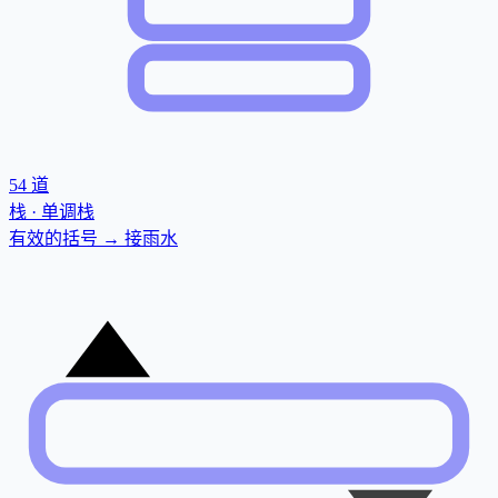
54
道
栈 · 单调栈
有效的括号 → 接雨水