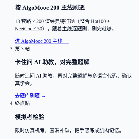
按 AlgoMooc 200 主线刷透
18 套路 × 200 道经典特征题（整合 Hot100 +
NeetCode150），跟着主线逐题刷，刷完就够。
进 AlgoMooc 200 主线
→
第 3 站
卡住问 AI 助教，对完整题解
随时追问 AI 助教，再对完整题解与多语言代码，确认
真学会。
去题库刷题
→
终点站
模拟考检验
限时仿真机考，查漏补缺，把手感练成肌肉记忆。