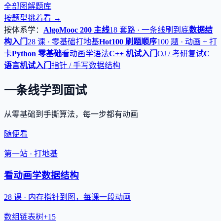
全部图解题库
按题型挑着看 →
按体系学：
AlgoMooc 200 主线
18 套路 · 一条线刷到底
数据结
构入门
28 课 · 零基础打地基
Hot100 刷题顺序
100 题 · 动画 + 打
卡
Python 零基础
看动画学语法
C++ 机试入门
OJ / 考研复试
C
语言机试入门
指针 / 手写数据结构
一条线学到面试
从零基础到手撕算法，每一步都有动画
随便看
第一站 · 打地基
看动画学数据结构
28 课 · 内存指针到图，每课一段动画
数组
链表
树
+15