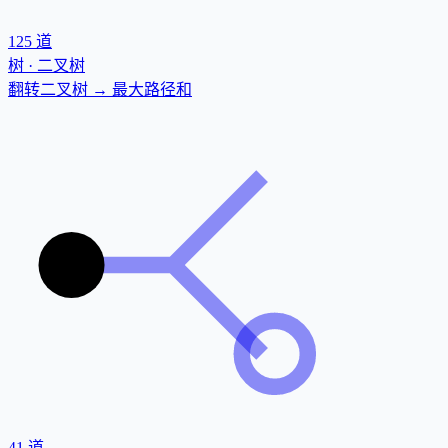
125
道
树 · 二叉树
翻转二叉树 → 最大路径和
41
道