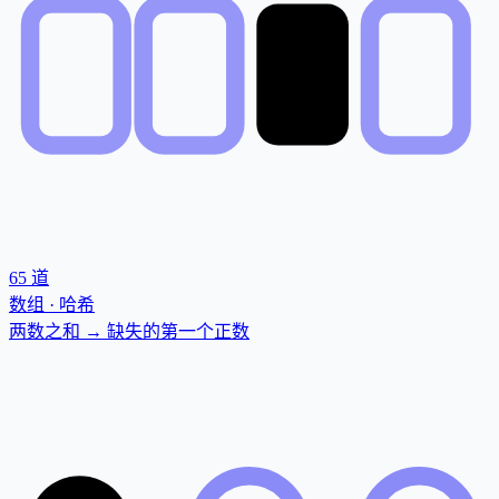
65
道
数组 · 哈希
两数之和 → 缺失的第一个正数