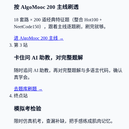
按 AlgoMooc 200 主线刷透
18 套路 × 200 道经典特征题（整合 Hot100 +
NeetCode150），跟着主线逐题刷，刷完就够。
进 AlgoMooc 200 主线
→
第 3 站
卡住问 AI 助教，对完整题解
随时追问 AI 助教，再对完整题解与多语言代码，确认
真学会。
去题库刷题
→
终点站
模拟考检验
限时仿真机考，查漏补缺，把手感练成肌肉记忆。