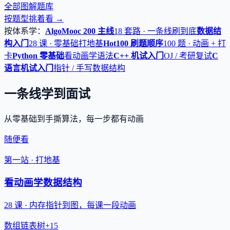
全部图解题库
按题型挑着看 →
按体系学：
AlgoMooc 200 主线
18 套路 · 一条线刷到底
数据结
构入门
28 课 · 零基础打地基
Hot100 刷题顺序
100 题 · 动画 + 打
卡
Python 零基础
看动画学语法
C++ 机试入门
OJ / 考研复试
C
语言机试入门
指针 / 手写数据结构
一条线学到面试
从零基础到手撕算法，每一步都有动画
随便看
第一站 · 打地基
看动画学数据结构
28 课 · 内存指针到图，每课一段动画
数组
链表
树
+15