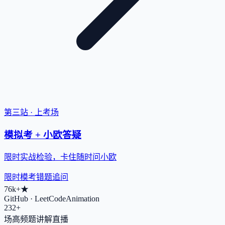
第三站 · 上考场
模拟考 + 小欧答疑
限时实战检验，卡住随时问小欧
限时模考
错题追问
76k+
★
GitHub · LeetCodeAnimation
232+
场高频题讲解直播