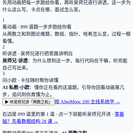
先用动画把每一步跑给你看，再听吴师兄逐行讲透，这一步为
什么这么写、卡点在哪、面试怎么答。
1
看动画 ·
899
道题一步步跑给你看
从两数之和到图论难题，数组、指针、哈希怎么变，过程一眼
看懂。
2
听讲透 · 吴师兄逐行把思路讲明白
吴师兄·讲透
：为什么想到这一步、每行代码在干嘛，听完能
自己写出来。
3
问小欧 · 卡住随时帮你讲懂
AI 私教·小欧
：懂你正在看的这道题，引导你回看动画第几
步，追问到你真懂为止。
按 AlgoMooc 200 主线系统学 →
▶ 听吴师兄讲「两数之和」
右边是
899
道里的第 1 道 · 点一下就能听吴师兄开讲 ·
零基
础？先看数据结构
28
课 →