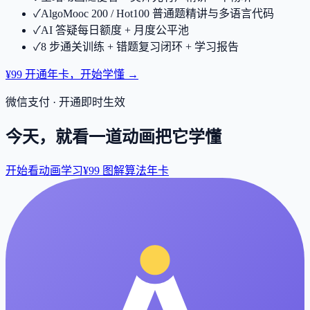
✓
AlgoMooc 200 / Hot100 普通题精讲与多语言代码
✓
AI 答疑每日额度 + 月度公平池
✓
8 步通关训练 + 错题复习闭环 + 学习报告
¥99 开通年卡，开始学懂 →
微信支付 · 开通即时生效
今天，就看一道动画把它学懂
开始看动画学习
¥99 图解算法年卡