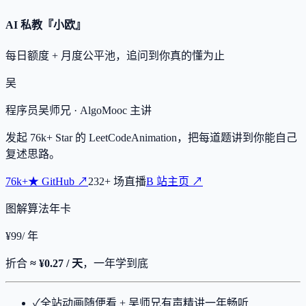
AI 私教『小欧』
每日额度 + 月度公平池，追问到你真的懂为止
吴
程序员吴师兄
· AlgoMooc 主讲
发起
76k+
Star 的 LeetCodeAnimation，把每道题讲到你能自己
复述思路。
76k+
★
GitHub ↗
232
+
场直播
B 站主页 ↗
图解算法年卡
¥
99
/ 年
折合
≈ ¥0.27 / 天
，一年学到底
✓
全站动画随便看 + 吴师兄有声精讲一年畅听