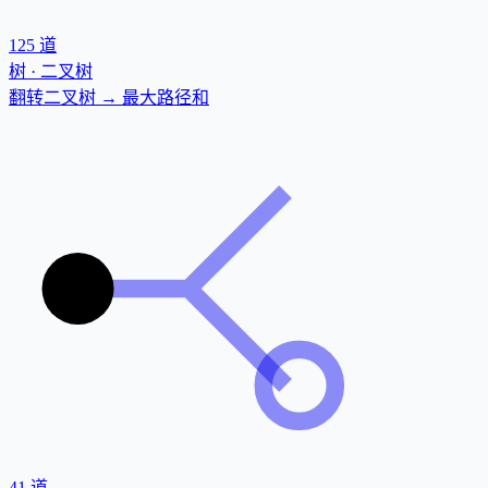
125
道
树 · 二叉树
翻转二叉树 → 最大路径和
41
道