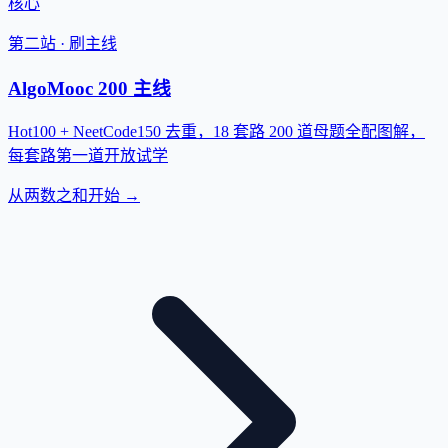
核心
第二站 · 刷主线
AlgoMooc 200 主线
Hot100 + NeetCode150 去重，18 套路 200 道母题全配图解，
每套路第一道开放试学
从两数之和开始 →