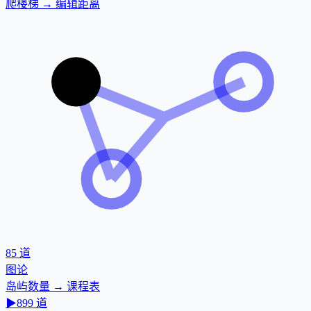
爬楼梯 → 编辑距离
85
道
图论
岛屿数量 → 课程表
▶
899
道