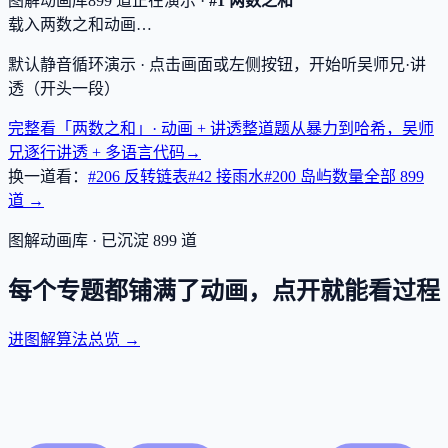
图解动画库
899
道
正在演示 ·
#1 两数之和
载入两数之和动画…
默认静音循环演示 · 点击画面或左侧按钮，开始听吴师兄·讲
透（开头一段）
完整看「两数之和」· 动画 + 讲透
整道题从暴力到哈希，吴师
兄逐行讲透 + 多语言代码
→
换一道看：
#206 反转链表
#42 接雨水
#200 岛屿数量
全部
899
道 →
图解动画库 · 已沉淀
899
道
每个专题都铺满了动画，点开就能看过程
进图解算法总览 →