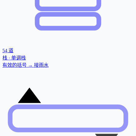
54
道
栈 · 单调栈
有效的括号 → 接雨水