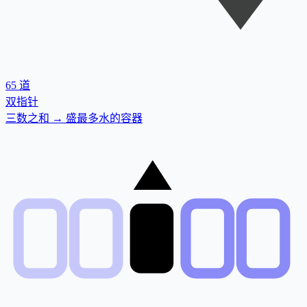
65
道
双指针
三数之和 → 盛最多水的容器