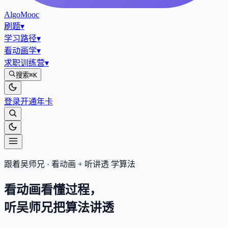
AlgoMooc
刷题
▾
学习路径
▾
看动画学
▾
求职训练营
▾
搜索
⌘K
登录
开通年卡
跟着吴师兄 · 看动画 + 听讲透 学算法
看动画看懂过程，
听吴师兄把算法
讲透