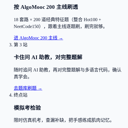
按 AlgoMooc 200 主线刷透
18 套路 × 200 道经典特征题（整合 Hot100 +
NeetCode150），跟着主线逐题刷，刷完就够。
进 AlgoMooc 200 主线
→
第 3 站
卡住问 AI 助教，对完整题解
随时追问 AI 助教，再对完整题解与多语言代码，确认
真学会。
去题库刷题
→
终点站
模拟考检验
限时仿真机考，查漏补缺，把手感练成肌肉记忆。