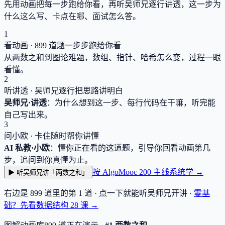
先用动画把每一步跑给你看，再听吴师兄逐行讲透，这一步为
什么这么写、卡点在哪、面试怎么答。
1
看动画 ·
899
道题一步步跑给你看
从两数之和到图论难题，数组、指针、哈希怎么变，过程一眼
看懂。
2
听讲透 · 吴师兄逐行把思路讲明白
吴师兄·讲透
：为什么想到这一步、每行代码在干嘛，听完能
自己写出来。
3
问小欧 · 卡住随时帮你讲懂
AI 私教·小欧
：懂你正在看的这道题，引导你回看动画第几
步，追问到你真懂为止。
按 AlgoMooc 200 主线系统学 →
▶ 听吴师兄讲「两数之和」
右边是
899
道里的第 1 道 · 点一下就能听吴师兄开讲 ·
零基
础？先看数据结构
28
课 →