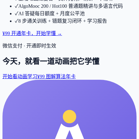
✓
AlgoMooc 200 / Hot100 普通题精讲与多语言代码
✓
AI 答疑每日额度 + 月度公平池
✓
8 步通关训练 + 错题复习闭环 + 学习报告
¥99 开通年卡，开始学懂 →
微信支付 · 开通即时生效
今天，就看一道动画把它学懂
开始看动画学习
¥99 图解算法年卡