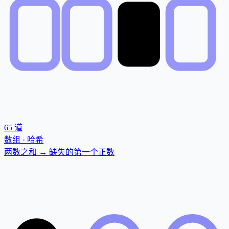
65
道
数组 · 哈希
两数之和 → 缺失的第一个正数