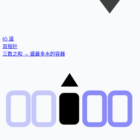
65
道
双指针
三数之和 → 盛最多水的容器