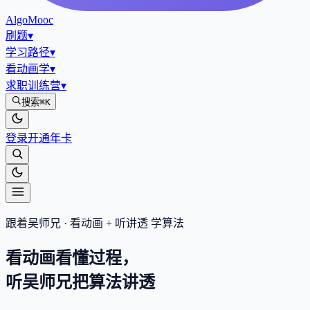
AlgoMooc
刷题
▾
学习路径
▾
看动画学
▾
求职训练营
▾
搜索
⌘K
登录
开通年卡
跟着吴师兄 · 看动画 + 听讲透 学算法
看动画看懂过程，
听吴师兄把算法
讲透