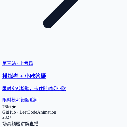
第三站 · 上考场
模拟考 + 小欧答疑
限时实战检验，卡住随时问小欧
限时模考
错题追问
76k+
★
GitHub · LeetCodeAnimation
232+
场高频题讲解直播