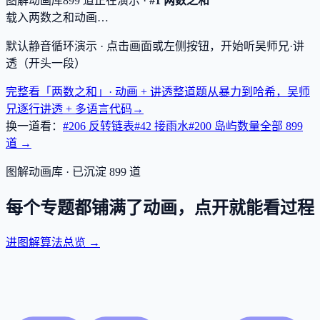
图解动画库
899
道
正在演示 ·
#1 两数之和
载入两数之和动画…
默认静音循环演示 · 点击画面或左侧按钮，开始听吴师兄·讲
透（开头一段）
完整看「两数之和」· 动画 + 讲透
整道题从暴力到哈希，吴师
兄逐行讲透 + 多语言代码
→
换一道看：
#206 反转链表
#42 接雨水
#200 岛屿数量
全部
899
道 →
图解动画库 · 已沉淀
899
道
每个专题都铺满了动画，点开就能看过程
进图解算法总览 →