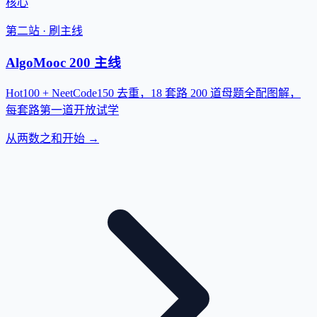
核心
第二站 · 刷主线
AlgoMooc 200 主线
Hot100 + NeetCode150 去重，18 套路 200 道母题全配图解，
每套路第一道开放试学
从两数之和开始 →