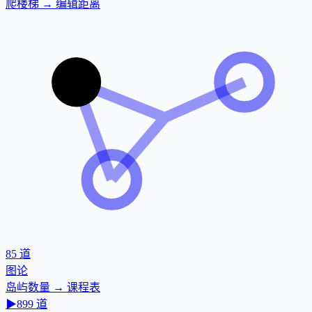
爬楼梯 → 编辑距离
85
道
图论
岛屿数量 → 课程表
▶
899
道