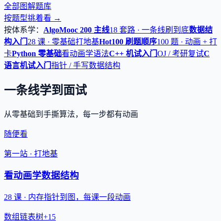
全部图解题库
按题型挑着看 →
按体系学：
AlgoMooc 200 主线
18 套路 · 一条线刷到底
数据结
构入门
28 课 · 零基础打地基
Hot100 刷题顺序
100 题 · 动画 + 打
卡
Python 零基础
看动画学语法
C++ 机试入门
OJ / 考研复试
C
语言机试入门
指针 / 手写数据结构
一条线学到面试
从零基础到手撕算法，每一步都有动画
随便看
第一站 · 打地基
看动画学数据结构
28 课 · 内存指针到图，每课一段动画
数组
链表
树
+15