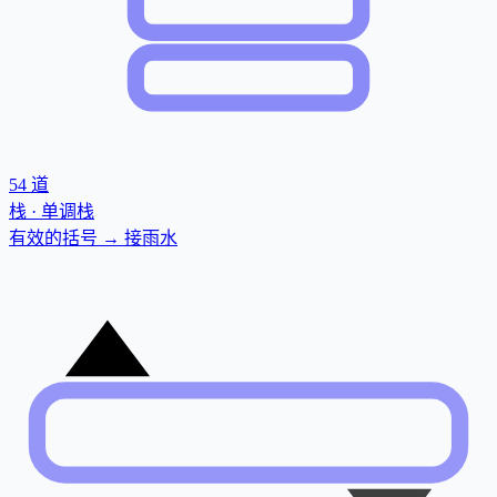
54
道
栈 · 单调栈
有效的括号 → 接雨水