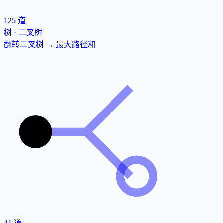
125
道
树 · 二叉树
翻转二叉树 → 最大路径和
41
道