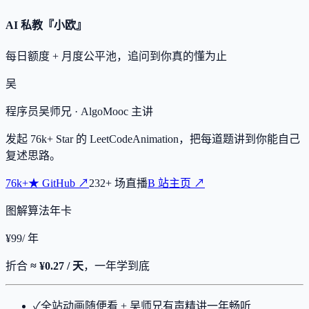
AI 私教『小欧』
每日额度 + 月度公平池，追问到你真的懂为止
吴
程序员吴师兄
· AlgoMooc 主讲
发起
76k+
Star 的 LeetCodeAnimation，把每道题讲到你能自己
复述思路。
76k+
★
GitHub ↗
232
+
场直播
B 站主页 ↗
图解算法年卡
¥
99
/ 年
折合
≈ ¥0.27 / 天
，一年学到底
✓
全站动画随便看 + 吴师兄有声精讲一年畅听