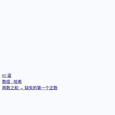
65
道
数组 · 哈希
两数之和 → 缺失的第一个正数