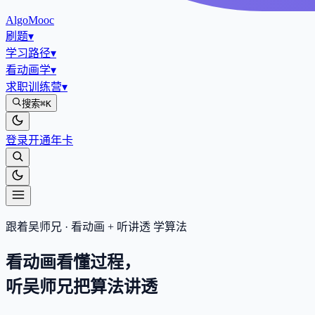
AlgoMooc
刷题
▾
学习路径
▾
看动画学
▾
求职训练营
▾
搜索
⌘K
登录
开通年卡
跟着吴师兄 · 看动画 + 听讲透 学算法
看动画看懂过程，
听吴师兄把算法
讲透