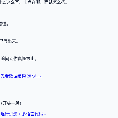
什么这么写、卡点在哪、面试怎么答。
看懂。
己写出来。
，追问到你真懂为止。
？先看数据结构
28
课 →
透（开头一段）
逐行讲透 + 多语言代码
→