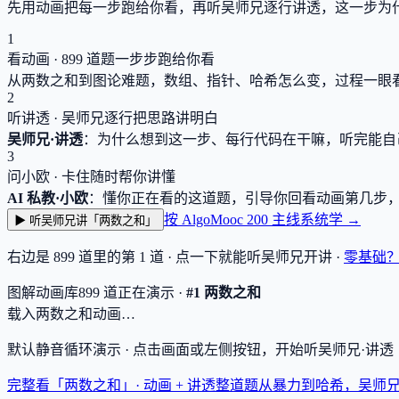
先用动画把每一步跑给你看，再听吴师兄逐行讲透，这一步为
1
看动画 ·
899
道题一步步跑给你看
从两数之和到图论难题，数组、指针、哈希怎么变，过程一眼
2
听讲透 · 吴师兄逐行把思路讲明白
吴师兄·讲透
：为什么想到这一步、每行代码在干嘛，听完能自
3
问小欧 · 卡住随时帮你讲懂
AI 私教·小欧
：懂你正在看的这道题，引导你回看动画第几步
按 AlgoMooc 200 主线系统学 →
▶ 听吴师兄讲「两数之和」
右边是
899
道里的第 1 道 · 点一下就能听吴师兄开讲 ·
零基础
图解动画库
899
道
正在演示 ·
#1 两数之和
载入两数之和动画…
默认静音循环演示 · 点击画面或左侧按钮，开始听吴师兄·讲
完整看「两数之和」· 动画 + 讲透
整道题从暴力到哈希，吴师兄