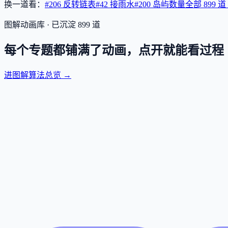
换一道看：
#206 反转链表
#42 接雨水
#200 岛屿数量
全部
899
道
图解动画库 · 已沉淀
899
道
每个专题都铺满了动画，点开就能看过程
进图解算法总览 →