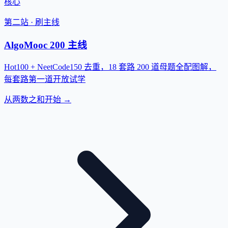
核心
第二站 · 刷主线
AlgoMooc 200 主线
Hot100 + NeetCode150 去重，18 套路 200 道母题全配图解，
每套路第一道开放试学
从两数之和开始 →