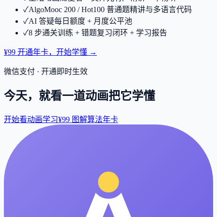
✓
AlgoMooc 200 / Hot100 普通题精讲与多语言代码
✓
AI 答疑每日额度 + 月度公平池
✓
8 步通关训练 + 错题复习闭环 + 学习报告
¥99 开通年卡，开始学懂 →
微信支付 · 开通即时生效
今天，就看一道动画把它学懂
开始看动画学习
¥99 图解算法年卡