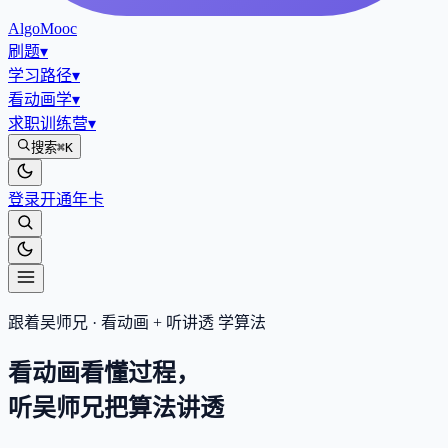
AlgoMooc
刷题
▾
学习路径
▾
看动画学
▾
求职训练营
▾
搜索
⌘K
登录
开通年卡
跟着吴师兄 · 看动画 + 听讲透 学算法
看动画看懂过程，
听吴师兄把算法
讲透