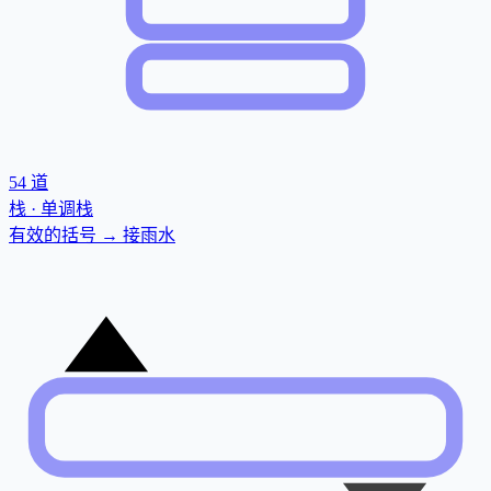
54
道
栈 · 单调栈
有效的括号 → 接雨水