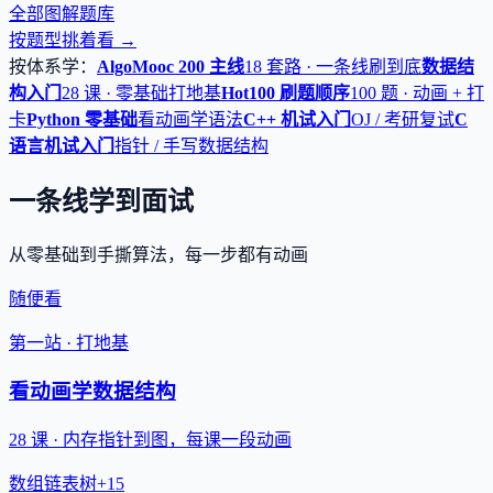
全部图解题库
按题型挑着看 →
按体系学：
AlgoMooc 200 主线
18 套路 · 一条线刷到底
数据结
构入门
28 课 · 零基础打地基
Hot100 刷题顺序
100 题 · 动画 + 打
卡
Python 零基础
看动画学语法
C++ 机试入门
OJ / 考研复试
C
语言机试入门
指针 / 手写数据结构
一条线学到面试
从零基础到手撕算法，每一步都有动画
随便看
第一站 · 打地基
看动画学数据结构
28 课 · 内存指针到图，每课一段动画
数组
链表
树
+15