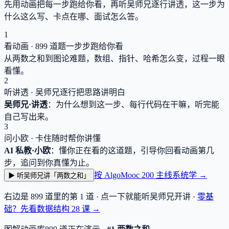
先用动画把每一步跑给你看，再听吴师兄逐行讲透，这一步为
什么这么写、卡点在哪、面试怎么答。
1
看动画 ·
899
道题一步步跑给你看
从两数之和到图论难题，数组、指针、哈希怎么变，过程一眼
看懂。
2
听讲透 · 吴师兄逐行把思路讲明白
吴师兄·讲透
：为什么想到这一步、每行代码在干嘛，听完能
自己写出来。
3
问小欧 · 卡住随时帮你讲懂
AI 私教·小欧
：懂你正在看的这道题，引导你回看动画第几
步，追问到你真懂为止。
按 AlgoMooc 200 主线系统学 →
▶ 听吴师兄讲「两数之和」
右边是
899
道里的第 1 道 · 点一下就能听吴师兄开讲 ·
零基
础？先看数据结构
28
课 →