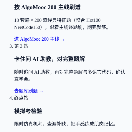
按 AlgoMooc 200 主线刷透
18 套路 × 200 道经典特征题（整合 Hot100 +
NeetCode150），跟着主线逐题刷，刷完就够。
进 AlgoMooc 200 主线
→
第 3 站
卡住问 AI 助教，对完整题解
随时追问 AI 助教，再对完整题解与多语言代码，确认
真学会。
去题库刷题
→
终点站
模拟考检验
限时仿真机考，查漏补缺，把手感练成肌肉记忆。