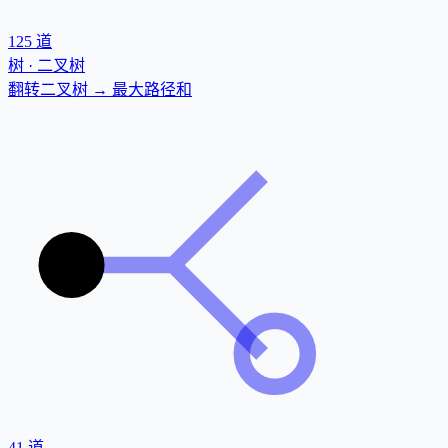
125
道
树 · 二叉树
翻转二叉树 → 最大路径和
41
道