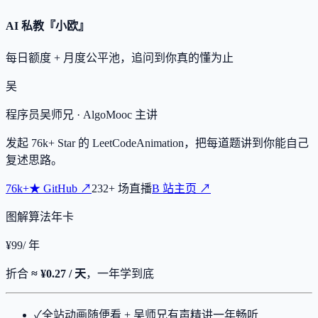
AI 私教『小欧』
每日额度 + 月度公平池，追问到你真的懂为止
吴
程序员吴师兄
· AlgoMooc 主讲
发起
76k+
Star 的 LeetCodeAnimation，把每道题讲到你能自己
复述思路。
76k+
★
GitHub ↗
232
+
场直播
B 站主页 ↗
图解算法年卡
¥
99
/ 年
折合
≈ ¥0.27 / 天
，一年学到底
✓
全站动画随便看 + 吴师兄有声精讲一年畅听