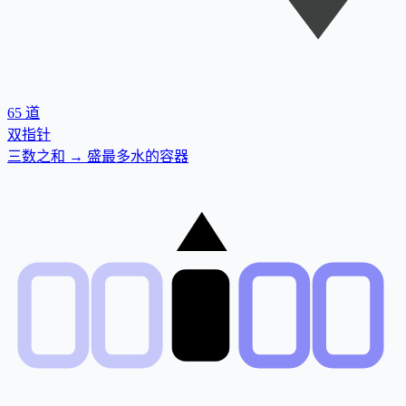
65
道
双指针
三数之和 → 盛最多水的容器