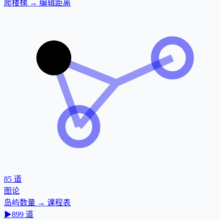
爬楼梯 → 编辑距离
85
道
图论
岛屿数量 → 课程表
▶
899
道