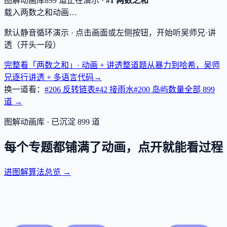
图解动画库
899
道
正在演示 ·
#1 两数之和
载入两数之和动画…
默认静音循环演示 · 点击画面或左侧按钮，开始听吴师兄·讲
透（开头一段）
完整看「两数之和」· 动画 + 讲透
整道题从暴力到哈希，吴师
兄逐行讲透 + 多语言代码
→
换一道看：
#206 反转链表
#42 接雨水
#200 岛屿数量
全部
899
道 →
图解动画库 · 已沉淀
899
道
每个专题都铺满了动画，点开就能看过程
进图解算法总览 →