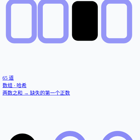
65
道
数组 · 哈希
两数之和 → 缺失的第一个正数