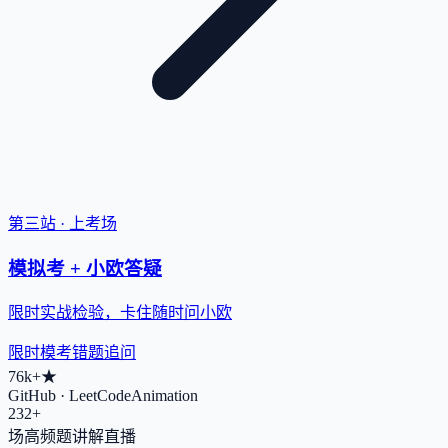
第三站 · 上考场
模拟考 + 小欧答疑
限时实战检验，卡住随时问小欧
限时模考
错题追问
76k+
★
GitHub · LeetCodeAnimation
232+
场高频题讲解直播