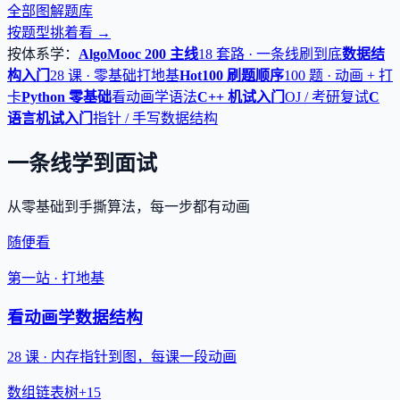
全部图解题库
按题型挑着看 →
按体系学：
AlgoMooc 200 主线
18 套路 · 一条线刷到底
数据结
构入门
28 课 · 零基础打地基
Hot100 刷题顺序
100 题 · 动画 + 打
卡
Python 零基础
看动画学语法
C++ 机试入门
OJ / 考研复试
C
语言机试入门
指针 / 手写数据结构
一条线学到面试
从零基础到手撕算法，每一步都有动画
随便看
第一站 · 打地基
看动画学数据结构
28 课 · 内存指针到图，每课一段动画
数组
链表
树
+15