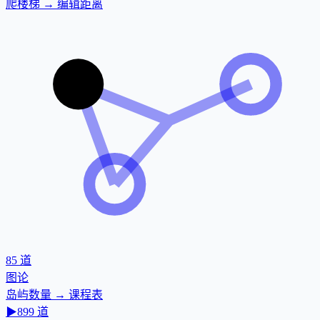
爬楼梯 → 编辑距离
85
道
图论
岛屿数量 → 课程表
▶
899
道