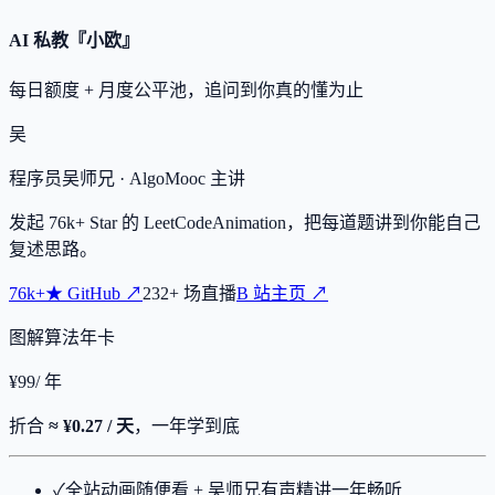
AI 私教『小欧』
每日额度 + 月度公平池，追问到你真的懂为止
吴
程序员吴师兄
· AlgoMooc 主讲
发起
76k+
Star 的 LeetCodeAnimation，把每道题讲到你能自己
复述思路。
76k+
★
GitHub ↗
232
+
场直播
B 站主页 ↗
图解算法年卡
¥
99
/ 年
折合
≈ ¥0.27 / 天
，一年学到底
✓
全站动画随便看 + 吴师兄有声精讲一年畅听