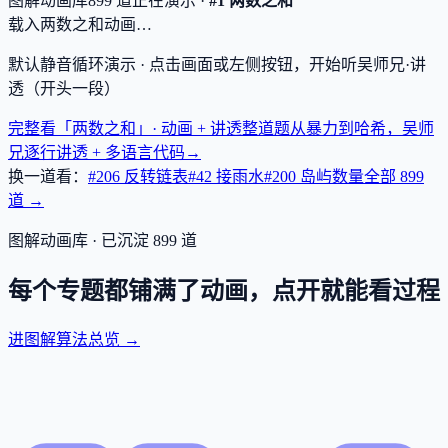
图解动画库
899
道
正在演示 ·
#1 两数之和
载入两数之和动画…
默认静音循环演示 · 点击画面或左侧按钮，开始听吴师兄·讲
透（开头一段）
完整看「两数之和」· 动画 + 讲透
整道题从暴力到哈希，吴师
兄逐行讲透 + 多语言代码
→
换一道看：
#206 反转链表
#42 接雨水
#200 岛屿数量
全部
899
道 →
图解动画库 · 已沉淀
899
道
每个专题都铺满了动画，点开就能看过程
进图解算法总览 →