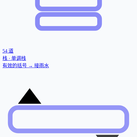
54
道
栈 · 单调栈
有效的括号 → 接雨水