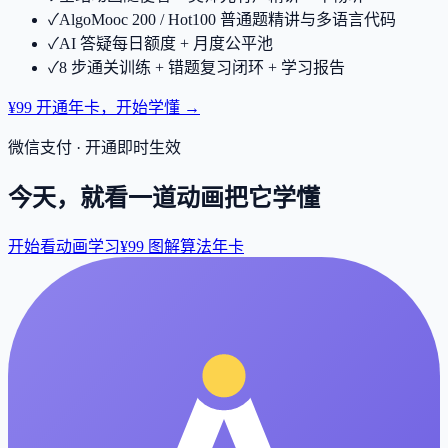
✓
AlgoMooc 200 / Hot100 普通题精讲与多语言代码
✓
AI 答疑每日额度 + 月度公平池
✓
8 步通关训练 + 错题复习闭环 + 学习报告
¥99 开通年卡，开始学懂 →
微信支付 · 开通即时生效
今天，就看一道动画把它学懂
开始看动画学习
¥99 图解算法年卡