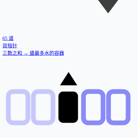
65
道
双指针
三数之和 → 盛最多水的容器