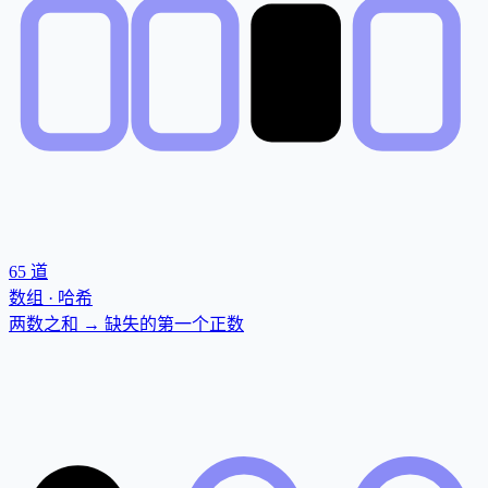
65
道
数组 · 哈希
两数之和 → 缺失的第一个正数