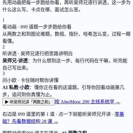
先用动画把每一步跑给你看，再听吴师兄逐行讲透，这一步为
什么这么写、卡点在哪、面试怎么答。
1
看动画 ·
899
道题一步步跑给你看
从两数之和到图论难题，数组、指针、哈希怎么变，过程一眼
看懂。
2
听讲透 · 吴师兄逐行把思路讲明白
吴师兄·讲透
：为什么想到这一步、每行代码在干嘛，听完能
自己写出来。
3
问小欧 · 卡住随时帮你讲懂
AI 私教·小欧
：懂你正在看的这道题，引导你回看动画第几
步，追问到你真懂为止。
按 AlgoMooc 200 主线系统学 →
▶ 听吴师兄讲「两数之和」
右边是
899
道里的第 1 道 · 点一下就能听吴师兄开讲 ·
零基
础？先看数据结构
28
课 →