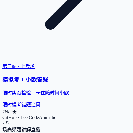
第三站 · 上考场
模拟考 + 小欧答疑
限时实战检验，卡住随时问小欧
限时模考
错题追问
76k+
★
GitHub · LeetCodeAnimation
232+
场高频题讲解直播