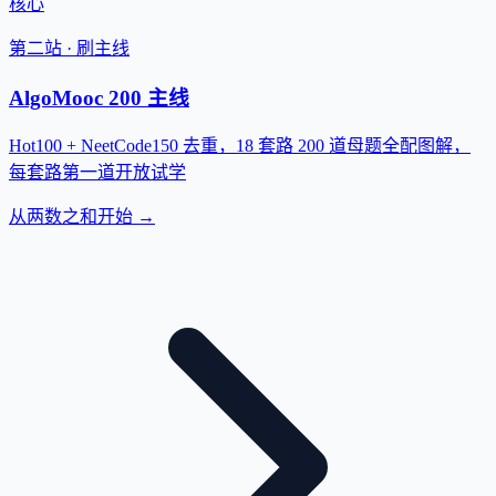
核心
第二站 · 刷主线
AlgoMooc 200 主线
Hot100 + NeetCode150 去重，18 套路 200 道母题全配图解，
每套路第一道开放试学
从两数之和开始 →