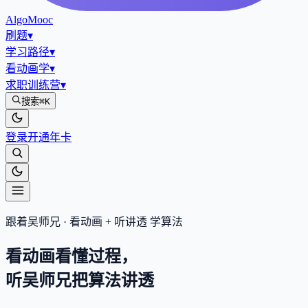
AlgoMooc
刷题
▾
学习路径
▾
看动画学
▾
求职训练营
▾
搜索
⌘K
登录
开通年卡
跟着吴师兄 · 看动画 + 听讲透 学算法
看动画看懂过程，
听吴师兄把算法
讲透