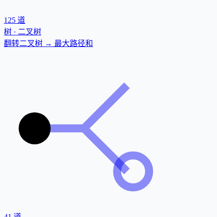
125
道
树 · 二叉树
翻转二叉树 → 最大路径和
41
道