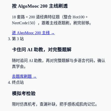
按 AlgoMooc 200 主线刷透
18 套路 × 200 道经典特征题（整合 Hot100 +
NeetCode150），跟着主线逐题刷，刷完就够。
进 AlgoMooc 200 主线
→
第 3 站
卡住问 AI 助教，对完整题解
随时追问 AI 助教，再对完整题解与多语言代码，确认
真学会。
去题库刷题
→
终点站
模拟考检验
限时仿真机考，查漏补缺，把手感练成肌肉记忆。