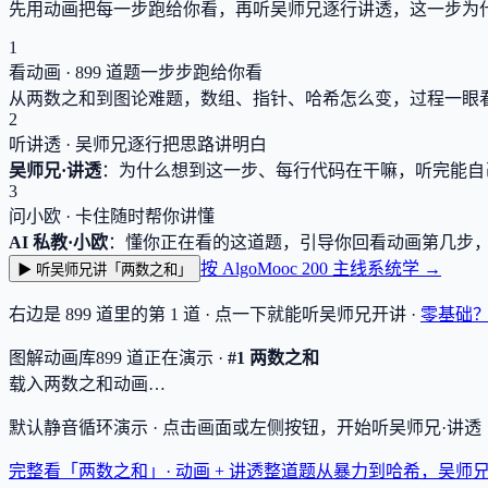
先用动画把每一步跑给你看，再听吴师兄逐行讲透，这一步为
1
看动画 ·
899
道题一步步跑给你看
从两数之和到图论难题，数组、指针、哈希怎么变，过程一眼
2
听讲透 · 吴师兄逐行把思路讲明白
吴师兄·讲透
：为什么想到这一步、每行代码在干嘛，听完能自
3
问小欧 · 卡住随时帮你讲懂
AI 私教·小欧
：懂你正在看的这道题，引导你回看动画第几步
按 AlgoMooc 200 主线系统学 →
▶ 听吴师兄讲「两数之和」
右边是
899
道里的第 1 道 · 点一下就能听吴师兄开讲 ·
零基础
图解动画库
899
道
正在演示 ·
#1 两数之和
载入两数之和动画…
默认静音循环演示 · 点击画面或左侧按钮，开始听吴师兄·讲
完整看「两数之和」· 动画 + 讲透
整道题从暴力到哈希，吴师兄