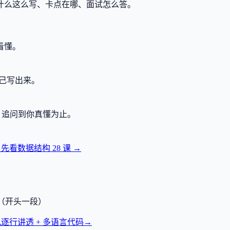
什么这么写、卡点在哪、面试怎么答。
看懂。
己写出来。
，追问到你真懂为止。
？先看数据结构
28
课 →
透（开头一段）
逐行讲透 + 多语言代码
→