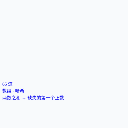
65
道
数组 · 哈希
两数之和 → 缺失的第一个正数