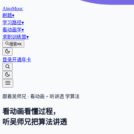
AlgoMooc
刷题
▾
学习路径
▾
看动画学
▾
求职训练营
▾
搜索
⌘K
登录
开通年卡
跟着吴师兄 · 看动画 + 听讲透 学算法
看动画看懂过程，
听吴师兄把算法
讲透