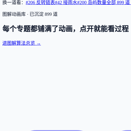
换一道看：
#206 反转链表
#42 接雨水
#200 岛屿数量
全部
899
道
图解动画库 · 已沉淀
899
道
每个专题都铺满了动画，点开就能看过程
进图解算法总览 →