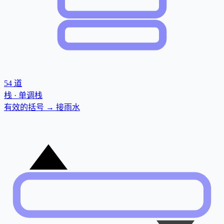
54
道
栈 · 单调栈
有效的括号 → 接雨水