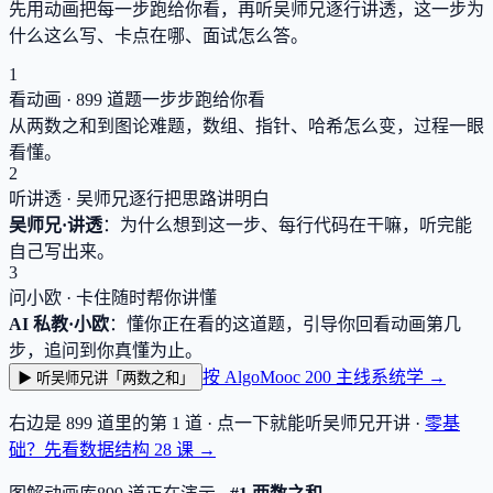
先用动画把每一步跑给你看，再听吴师兄逐行讲透，这一步为
什么这么写、卡点在哪、面试怎么答。
1
看动画 ·
899
道题一步步跑给你看
从两数之和到图论难题，数组、指针、哈希怎么变，过程一眼
看懂。
2
听讲透 · 吴师兄逐行把思路讲明白
吴师兄·讲透
：为什么想到这一步、每行代码在干嘛，听完能
自己写出来。
3
问小欧 · 卡住随时帮你讲懂
AI 私教·小欧
：懂你正在看的这道题，引导你回看动画第几
步，追问到你真懂为止。
按 AlgoMooc 200 主线系统学 →
▶ 听吴师兄讲「两数之和」
右边是
899
道里的第 1 道 · 点一下就能听吴师兄开讲 ·
零基
础？先看数据结构
28
课 →