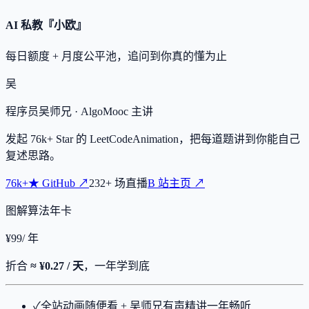
AI 私教『小欧』
每日额度 + 月度公平池，追问到你真的懂为止
吴
程序员吴师兄
· AlgoMooc 主讲
发起
76k+
Star 的 LeetCodeAnimation，把每道题讲到你能自己
复述思路。
76k+
★
GitHub ↗
232
+
场直播
B 站主页 ↗
图解算法年卡
¥
99
/ 年
折合
≈ ¥0.27 / 天
，一年学到底
✓
全站动画随便看 + 吴师兄有声精讲一年畅听