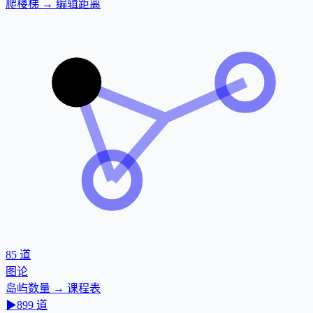
爬楼梯 → 编辑距离
85
道
图论
岛屿数量 → 课程表
▶
899
道