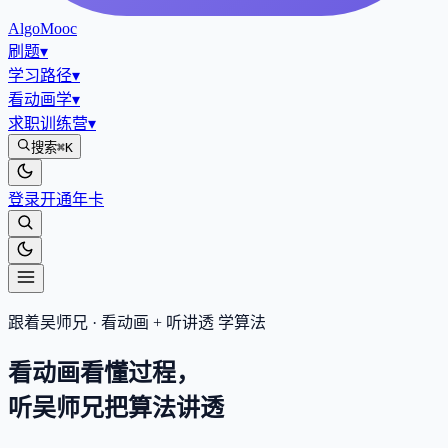
AlgoMooc
刷题
▾
学习路径
▾
看动画学
▾
求职训练营
▾
搜索
⌘K
登录
开通年卡
跟着吴师兄 · 看动画 + 听讲透 学算法
看动画看懂过程，
听吴师兄把算法
讲透