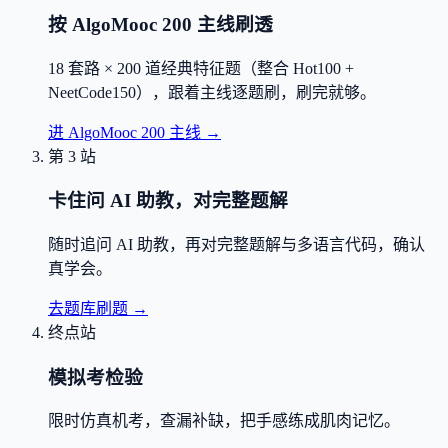
按 AlgoMooc 200 主线刷透
18 套路 × 200 道经典特征题（整合 Hot100 +
NeetCode150），跟着主线逐题刷，刷完就够。
进 AlgoMooc 200 主线
→
第 3 站
卡住问 AI 助教，对完整题解
随时追问 AI 助教，再对完整题解与多语言代码，确认
真学会。
去题库刷题
→
终点站
模拟考检验
限时仿真机考，查漏补缺，把手感练成肌肉记忆。