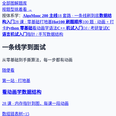
全部图解题库
按题型挑着看 →
按体系学：
AlgoMooc 200 主线
18 套路 · 一条线刷到底
数据结
构入门
28 课 · 零基础打地基
Hot100 刷题顺序
100 题 · 动画 + 打
卡
Python 零基础
看动画学语法
C++ 机试入门
OJ / 考研复试
C
语言机试入门
指针 / 手写数据结构
一条线学到面试
从零基础到手撕算法，每一步都有动画
随便看
第一站 · 打地基
看动画学数据结构
28 课 · 内存指针到图，每课一段动画
数组
链表
树
+15