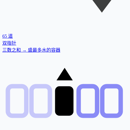
65
道
双指针
三数之和 → 盛最多水的容器