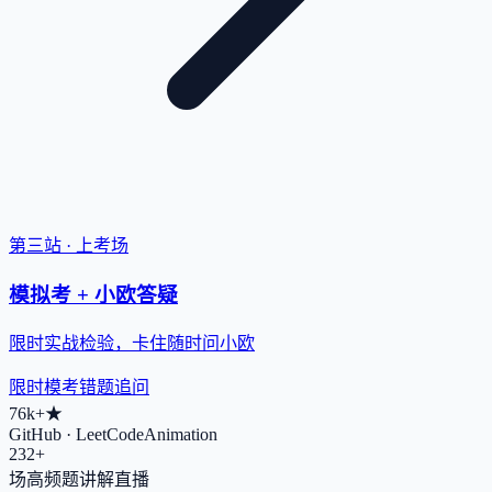
第三站 · 上考场
模拟考 + 小欧答疑
限时实战检验，卡住随时问小欧
限时模考
错题追问
76k+
★
GitHub · LeetCodeAnimation
232+
场高频题讲解直播