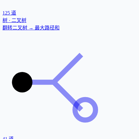
125
道
树 · 二叉树
翻转二叉树 → 最大路径和
41
道