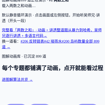
图解动画库
899
道
正在演示 ·
#1 两数之和
载入两数之和动画…
默认静音循环演示 · 点击画面或左侧按钮，开始听吴师兄·讲
透（开头一段）
完整看「两数之和」· 动画 + 讲透
整道题从暴力到哈希，吴师
兄逐行讲透 + 多语言代码
→
换一道看：
#206 反转链表
#42 接雨水
#200 岛屿数量
全部
899
道 →
图解动画库 · 已沉淀
899
道
每个专题都铺满了动画，点开就能看过程
进图解算法总览 →