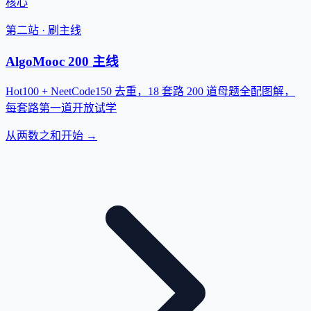
核心
第二站 · 刷主线
AlgoMooc 200 主线
Hot100 + NeetCode150 去重，18 套路 200 道母题全配图解，
每套路第一道开放试学
从两数之和开始 →