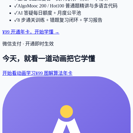
✓
AlgoMooc 200 / Hot100 普通题精讲与多语言代码
✓
AI 答疑每日额度 + 月度公平池
✓
8 步通关训练 + 错题复习闭环 + 学习报告
¥99 开通年卡，开始学懂 →
微信支付 · 开通即时生效
今天，就看一道动画把它学懂
开始看动画学习
¥99 图解算法年卡