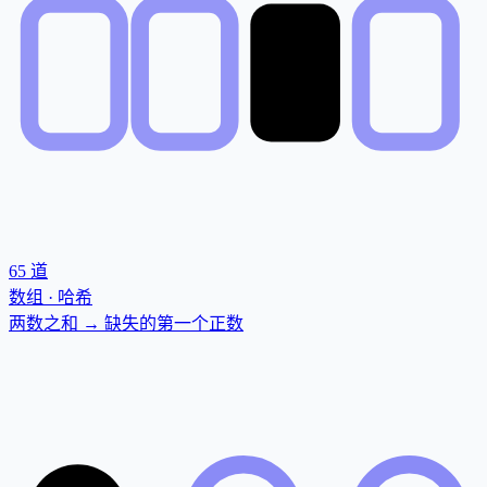
65
道
数组 · 哈希
两数之和 → 缺失的第一个正数