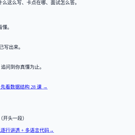
什么这么写、卡点在哪、面试怎么答。
看懂。
己写出来。
，追问到你真懂为止。
？先看数据结构
28
课 →
透（开头一段）
逐行讲透 + 多语言代码
→