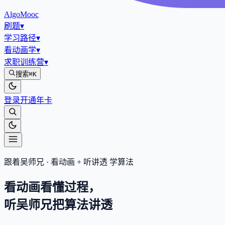
AlgoMooc
刷题
▾
学习路径
▾
看动画学
▾
求职训练营
▾
搜索
⌘K
登录
开通年卡
跟着吴师兄 · 看动画 + 听讲透 学算法
看动画看懂过程，
听吴师兄把算法
讲透