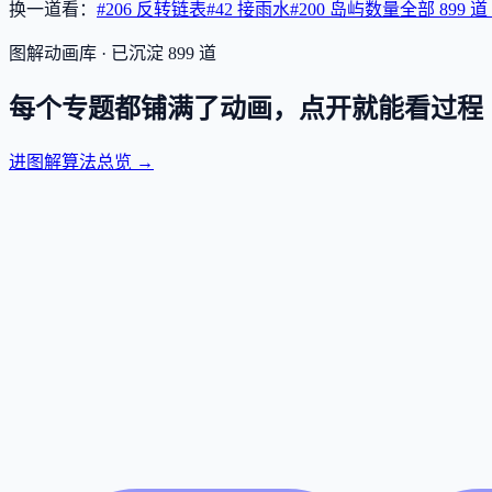
换一道看：
#206 反转链表
#42 接雨水
#200 岛屿数量
全部
899
道
图解动画库 · 已沉淀
899
道
每个专题都铺满了动画，点开就能看过程
进图解算法总览 →