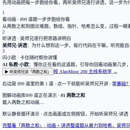
先用动画把每一步跑给你看，再听吴师兄逐行讲透，这一步为
1
看动画 ·
899
道题一步步跑给你看
从两数之和到图论难题，数组、指针、哈希怎么变，过程一眼
2
听讲透 · 吴师兄逐行把思路讲明白
吴师兄·讲透
：为什么想到这一步、每行代码在干嘛，听完能自
3
问小欧 · 卡住随时帮你讲懂
AI 私教·小欧
：懂你正在看的这道题，引导你回看动画第几步
按 AlgoMooc 200 主线系统学 →
▶ 听吴师兄讲「两数之和」
右边是
899
道里的第 1 道 · 点一下就能听吴师兄开讲 ·
零基础
图解动画库
899
道
正在演示 ·
#1 两数之和
载入两数之和动画…
默认静音循环演示 · 点击画面或左侧按钮，开始听吴师兄·讲
完整看「两数之和」· 动画 + 讲透
整道题从暴力到哈希，吴师兄