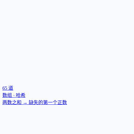
65
道
数组 · 哈希
两数之和 → 缺失的第一个正数