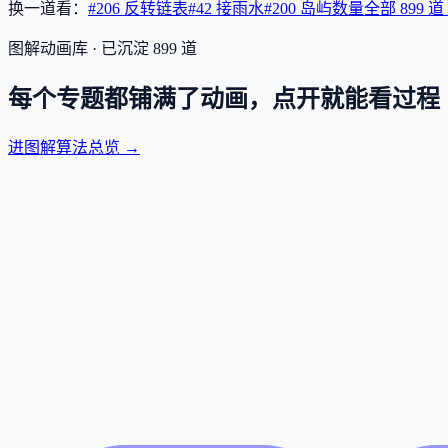
换一道看：
#206 反转链表
#42 接雨水
#200 岛屿数量
全部
899
道
图解动画库 · 已沉淀
899
道
每个专题都铺满了动画，点开就能看过程
进图解算法总览 →