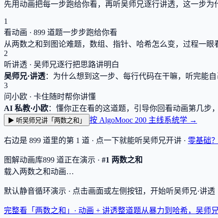
先用动画把每一步跑给你看，再听吴师兄逐行讲透，这一步为
1
看动画 ·
899
道题一步步跑给你看
从两数之和到图论难题，数组、指针、哈希怎么变，过程一眼
2
听讲透 · 吴师兄逐行把思路讲明白
吴师兄·讲透
：为什么想到这一步、每行代码在干嘛，听完能自
3
问小欧 · 卡住随时帮你讲懂
AI 私教·小欧
：懂你正在看的这道题，引导你回看动画第几步
按 AlgoMooc 200 主线系统学 →
▶ 听吴师兄讲「两数之和」
右边是
899
道里的第 1 道 · 点一下就能听吴师兄开讲 ·
零基础
图解动画库
899
道
正在演示 ·
#1 两数之和
载入两数之和动画…
默认静音循环演示 · 点击画面或左侧按钮，开始听吴师兄·讲
完整看「两数之和」· 动画 + 讲透
整道题从暴力到哈希，吴师兄