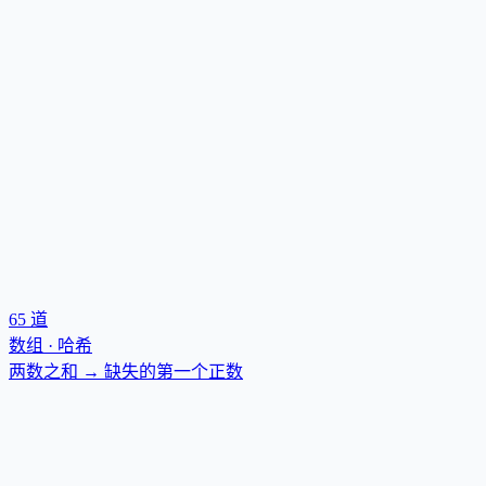
65
道
数组 · 哈希
两数之和 → 缺失的第一个正数