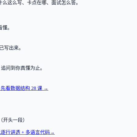
什么这么写、卡点在哪、面试怎么答。
看懂。
己写出来。
，追问到你真懂为止。
？先看数据结构
28
课 →
透（开头一段）
逐行讲透 + 多语言代码
→