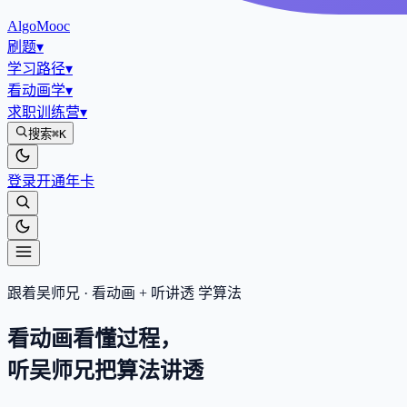
AlgoMooc
刷题
▾
学习路径
▾
看动画学
▾
求职训练营
▾
搜索
⌘K
登录
开通年卡
跟着吴师兄 · 看动画 + 听讲透 学算法
看动画看懂过程，
听吴师兄把算法
讲透