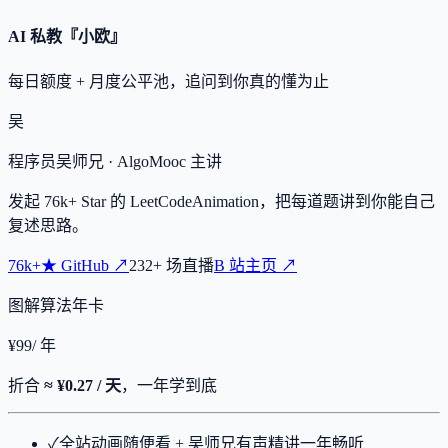
AI 私教『小欧』
每日额度 + 月度公平池，追问到你真的懂为止
吴
程序员吴师兄
· AlgoMooc 主讲
发起
76k+
Star 的 LeetCodeAnimation，把每道题讲到你能自己
复述思路。
76k+
★
GitHub ↗
232
+
场直播
B 站主页 ↗
图解算法年卡
¥
99
/ 年
折合
≈ ¥0.27 / 天
，一年学到底
✓
全站动画随便看 + 吴师兄有声精讲一年畅听