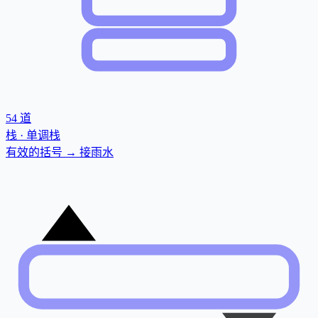
54
道
栈 · 单调栈
有效的括号 → 接雨水