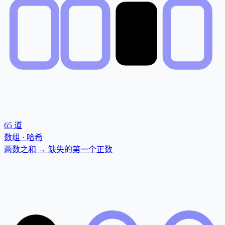
65
道
数组 · 哈希
两数之和 → 缺失的第一个正数