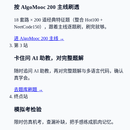
按 AlgoMooc 200 主线刷透
18 套路 × 200 道经典特征题（整合 Hot100 +
NeetCode150），跟着主线逐题刷，刷完就够。
进 AlgoMooc 200 主线
→
第 3 站
卡住问 AI 助教，对完整题解
随时追问 AI 助教，再对完整题解与多语言代码，确认
真学会。
去题库刷题
→
终点站
模拟考检验
限时仿真机考，查漏补缺，把手感练成肌肉记忆。