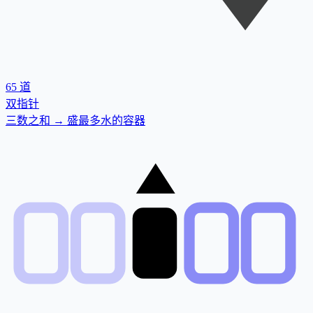
65
道
双指针
三数之和 → 盛最多水的容器