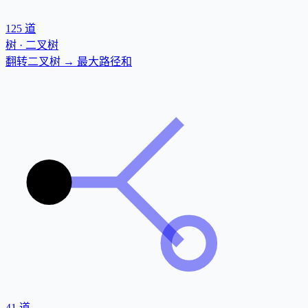
125
道
树 · 二叉树
翻转二叉树 → 最大路径和
41
道