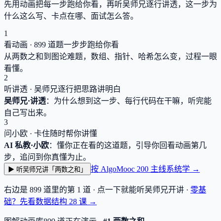
先用动画把每一步跑给你看，再听吴师兄逐行讲透，这一步为
什么这么写、卡点在哪、面试怎么答。
1
看动画 ·
899
道题一步步跑给你看
从两数之和到图论难题，数组、指针、哈希怎么变，过程一眼
看懂。
2
听讲透 · 吴师兄逐行把思路讲明白
吴师兄·讲透
：为什么想到这一步、每行代码在干嘛，听完能
自己写出来。
3
问小欧 · 卡住随时帮你讲懂
AI 私教·小欧
：懂你正在看的这道题，引导你回看动画第几
步，追问到你真懂为止。
按 AlgoMooc 200 主线系统学 →
▶ 听吴师兄讲「两数之和」
右边是
899
道里的第 1 道 · 点一下就能听吴师兄开讲 ·
零基
础？先看数据结构
28
课 →