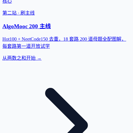
核心
第二站 · 刷主线
AlgoMooc 200 主线
Hot100 + NeetCode150 去重，18 套路 200 道母题全配图解，
每套路第一道开放试学
从两数之和开始 →