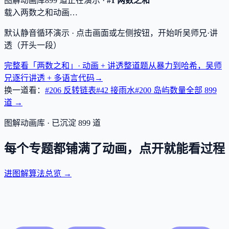
图解动画库
899
道
正在演示 ·
#1 两数之和
载入两数之和动画…
默认静音循环演示 · 点击画面或左侧按钮，开始听吴师兄·讲
透（开头一段）
完整看「两数之和」· 动画 + 讲透
整道题从暴力到哈希，吴师
兄逐行讲透 + 多语言代码
→
换一道看：
#206 反转链表
#42 接雨水
#200 岛屿数量
全部
899
道 →
图解动画库 · 已沉淀
899
道
每个专题都铺满了动画，点开就能看过程
进图解算法总览 →