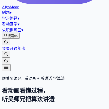
AlgoMooc
刷题
▾
学习路径
▾
看动画学
▾
求职训练营
▾
搜索
⌘K
登录
开通年卡
跟着吴师兄 · 看动画 + 听讲透 学算法
看动画看懂过程，
听吴师兄把算法
讲透