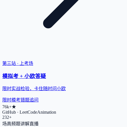
第三站 · 上考场
模拟考 + 小欧答疑
限时实战检验，卡住随时问小欧
限时模考
错题追问
76k+
★
GitHub · LeetCodeAnimation
232+
场高频题讲解直播