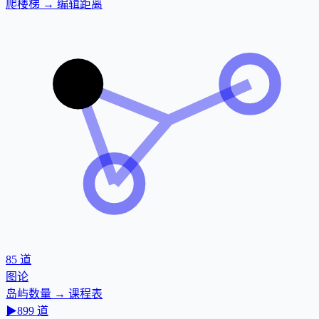
爬楼梯 → 编辑距离
85
道
图论
岛屿数量 → 课程表
▶
899
道