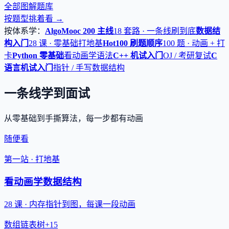
全部图解题库
按题型挑着看 →
按体系学：
AlgoMooc 200 主线
18 套路 · 一条线刷到底
数据结
构入门
28 课 · 零基础打地基
Hot100 刷题顺序
100 题 · 动画 + 打
卡
Python 零基础
看动画学语法
C++ 机试入门
OJ / 考研复试
C
语言机试入门
指针 / 手写数据结构
一条线学到面试
从零基础到手撕算法，每一步都有动画
随便看
第一站 · 打地基
看动画学数据结构
28 课 · 内存指针到图，每课一段动画
数组
链表
树
+15