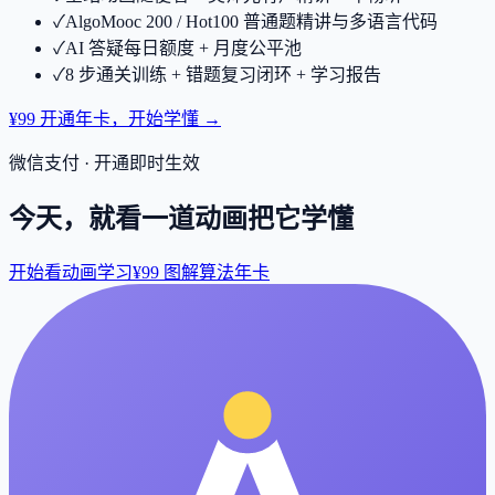
✓
AlgoMooc 200 / Hot100 普通题精讲与多语言代码
✓
AI 答疑每日额度 + 月度公平池
✓
8 步通关训练 + 错题复习闭环 + 学习报告
¥99 开通年卡，开始学懂 →
微信支付 · 开通即时生效
今天，就看一道动画把它学懂
开始看动画学习
¥99 图解算法年卡