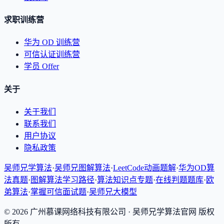
求职训练营
华为 OD 训练营
可信认证训练营
学员 Offer
关于
关于我们
联系我们
用户协议
隐私政策
吴师兄学算法
·
吴师兄图解算法
·
LeetCode动画题解
·
华为OD算
法真题
·
图解算法学习路径
·
算法知识点专题
·
在线判题题库
·
欧
弟算法
·
掌握可信面试题
·
吴师兄大模型
©
2026
广州慕课网络科技有限公司
· 吴师兄学算法官网 版权
所有