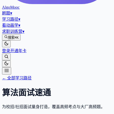
AlgoMooc
刷题
▾
学习路径
▾
看动画学
▾
求职训练营
▾
搜索
⌘K
登录
开通年卡
← 全部学习路径
算法面试速通
为校招/社招面试量身打造，覆盖高频考点与大厂高频题。