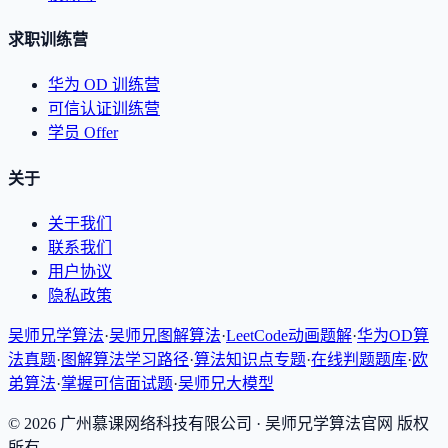
求职训练营
华为 OD 训练营
可信认证训练营
学员 Offer
关于
关于我们
联系我们
用户协议
隐私政策
吴师兄学算法
·
吴师兄图解算法
·
LeetCode动画题解
·
华为OD算
法真题
·
图解算法学习路径
·
算法知识点专题
·
在线判题题库
·
欧
弟算法
·
掌握可信面试题
·
吴师兄大模型
©
2026
广州慕课网络科技有限公司
· 吴师兄学算法官网 版权
所有