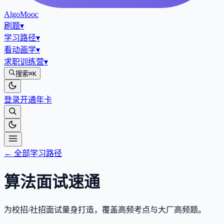
AlgoMooc
刷题
▾
学习路径
▾
看动画学
▾
求职训练营
▾
搜索
⌘K
登录
开通年卡
← 全部学习路径
算法面试速通
为校招/社招面试量身打造，覆盖高频考点与大厂高频题。