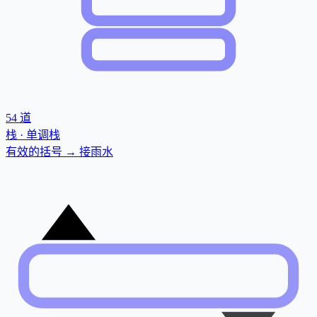
54
道
栈 · 单调栈
有效的括号 → 接雨水