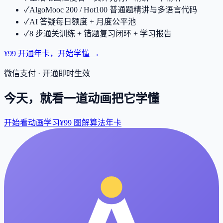
✓
AlgoMooc 200 / Hot100 普通题精讲与多语言代码
✓
AI 答疑每日额度 + 月度公平池
✓
8 步通关训练 + 错题复习闭环 + 学习报告
¥99 开通年卡，开始学懂 →
微信支付 · 开通即时生效
今天，就看一道动画把它学懂
开始看动画学习
¥99 图解算法年卡