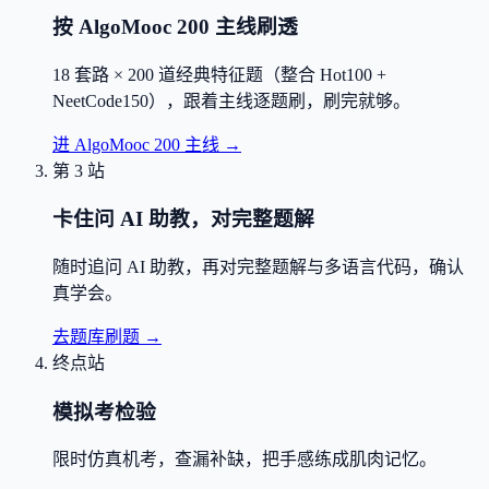
按 AlgoMooc 200 主线刷透
18 套路 × 200 道经典特征题（整合 Hot100 +
NeetCode150），跟着主线逐题刷，刷完就够。
进 AlgoMooc 200 主线
→
第 3 站
卡住问 AI 助教，对完整题解
随时追问 AI 助教，再对完整题解与多语言代码，确认
真学会。
去题库刷题
→
终点站
模拟考检验
限时仿真机考，查漏补缺，把手感练成肌肉记忆。