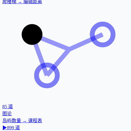
爬楼梯 → 编辑距离
85
道
图论
岛屿数量 → 课程表
▶
899
道