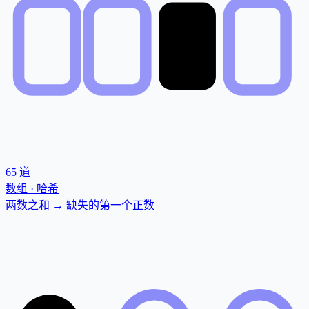
65
道
数组 · 哈希
两数之和 → 缺失的第一个正数