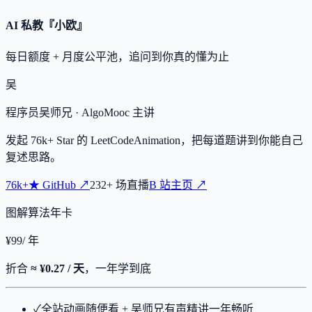
AI 私教『小欧』
每日额度 + 月度公平池，追问到你真的懂为止
吴
程序员吴师兄
· AlgoMooc 主讲
发起
76k+
Star 的 LeetCodeAnimation，把每道题讲到你能自己
复述思路。
76k+
★
GitHub ↗
232
+
场直播
B 站主页 ↗
图解算法年卡
¥
99
/ 年
折合
≈ ¥0.27 / 天
，一年学到底
✓
全站动画随便看 + 吴师兄有声精讲一年畅听