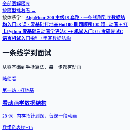
全部图解题库
按题型挑着看 →
按体系学：
AlgoMooc 200 主线
18 套路 · 一条线刷到底
数据结
构入门
28 课 · 零基础打地基
Hot100 刷题顺序
100 题 · 动画 + 打
卡
Python 零基础
看动画学语法
C++ 机试入门
OJ / 考研复试
C
语言机试入门
指针 / 手写数据结构
一条线学到面试
从零基础到手撕算法，每一步都有动画
随便看
第一站 · 打地基
看动画学数据结构
28 课 · 内存指针到图，每课一段动画
数组
链表
树
+15