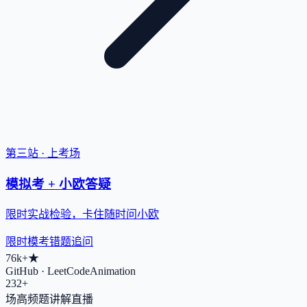
第三站 · 上考场
模拟考 + 小欧答疑
限时实战检验，卡住随时问小欧
限时模考
错题追问
76k+
★
GitHub · LeetCodeAnimation
232+
场高频题讲解直播