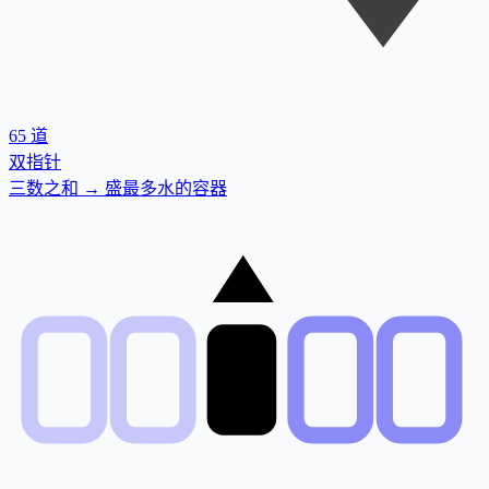
65
道
双指针
三数之和 → 盛最多水的容器