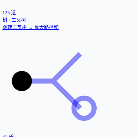
125
道
树 · 二叉树
翻转二叉树 → 最大路径和
41
道