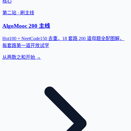
核心
第二站 · 刷主线
AlgoMooc 200 主线
Hot100 + NeetCode150 去重，18 套路 200 道母题全配图解，
每套路第一道开放试学
从两数之和开始 →