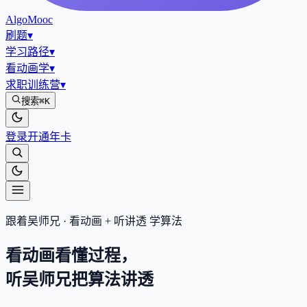
AlgoMooc
刷题
▾
学习路径
▾
看动画学
▾
求职训练营
▾
搜索
⌘K
登录
开通年卡
跟着吴师兄 · 看动画 + 听讲透 学算法
看动画看懂过程，
听吴师兄把算法
讲透