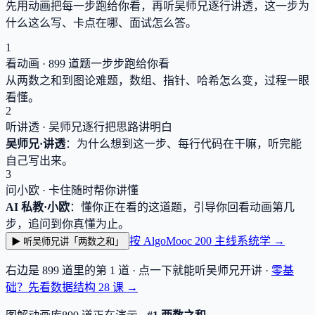
先用动画把每一步跑给你看，再听吴师兄逐行讲透，这一步为
什么这么写、卡点在哪、面试怎么答。
1
看动画 ·
899
道题一步步跑给你看
从两数之和到图论难题，数组、指针、哈希怎么变，过程一眼
看懂。
2
听讲透 · 吴师兄逐行把思路讲明白
吴师兄·讲透
：为什么想到这一步、每行代码在干嘛，听完能
自己写出来。
3
问小欧 · 卡住随时帮你讲懂
AI 私教·小欧
：懂你正在看的这道题，引导你回看动画第几
步，追问到你真懂为止。
按 AlgoMooc 200 主线系统学 →
▶ 听吴师兄讲「两数之和」
右边是
899
道里的第 1 道 · 点一下就能听吴师兄开讲 ·
零基
础？先看数据结构
28
课 →