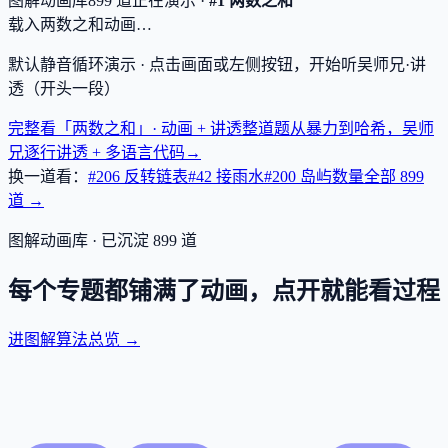
图解动画库
899
道
正在演示 ·
#1 两数之和
载入两数之和动画…
默认静音循环演示 · 点击画面或左侧按钮，开始听吴师兄·讲
透（开头一段）
完整看「两数之和」· 动画 + 讲透
整道题从暴力到哈希，吴师
兄逐行讲透 + 多语言代码
→
换一道看：
#206 反转链表
#42 接雨水
#200 岛屿数量
全部
899
道 →
图解动画库 · 已沉淀
899
道
每个专题都铺满了动画，点开就能看过程
进图解算法总览 →