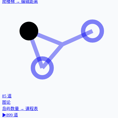
爬楼梯 → 编辑距离
85
道
图论
岛屿数量 → 课程表
▶
899
道