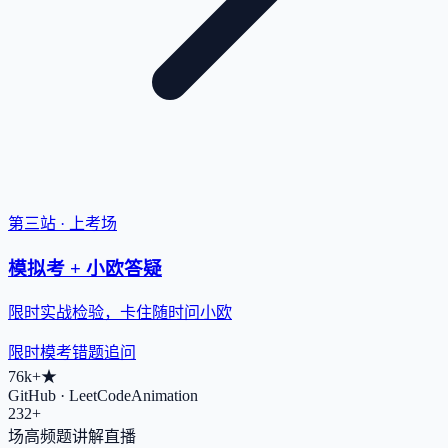
第三站 · 上考场
模拟考 + 小欧答疑
限时实战检验，卡住随时问小欧
限时模考
错题追问
76k+
★
GitHub · LeetCodeAnimation
232+
场高频题讲解直播