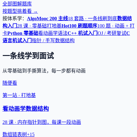
全部图解题库
按题型挑着看 →
按体系学：
AlgoMooc 200 主线
18 套路 · 一条线刷到底
数据结
构入门
28 课 · 零基础打地基
Hot100 刷题顺序
100 题 · 动画 + 打
卡
Python 零基础
看动画学语法
C++ 机试入门
OJ / 考研复试
C
语言机试入门
指针 / 手写数据结构
一条线学到面试
从零基础到手撕算法，每一步都有动画
随便看
第一站 · 打地基
看动画学数据结构
28 课 · 内存指针到图，每课一段动画
数组
链表
树
+15