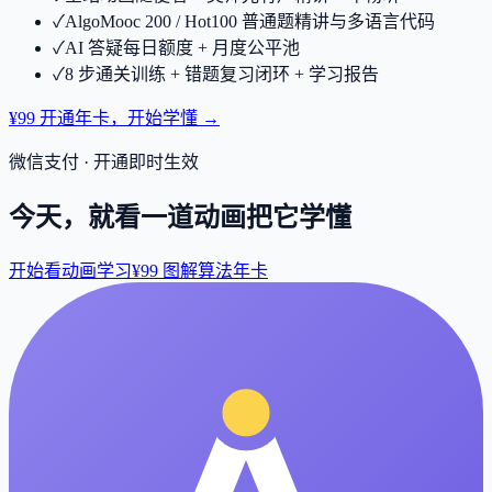
✓
AlgoMooc 200 / Hot100 普通题精讲与多语言代码
✓
AI 答疑每日额度 + 月度公平池
✓
8 步通关训练 + 错题复习闭环 + 学习报告
¥99 开通年卡，开始学懂 →
微信支付 · 开通即时生效
今天，就看一道动画把它学懂
开始看动画学习
¥99 图解算法年卡