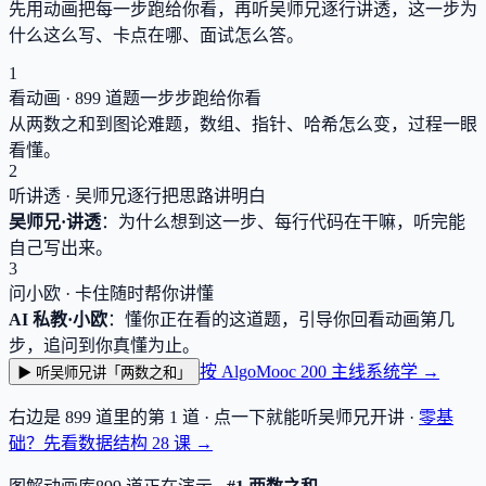
先用动画把每一步跑给你看，再听吴师兄逐行讲透，这一步为
什么这么写、卡点在哪、面试怎么答。
1
看动画 ·
899
道题一步步跑给你看
从两数之和到图论难题，数组、指针、哈希怎么变，过程一眼
看懂。
2
听讲透 · 吴师兄逐行把思路讲明白
吴师兄·讲透
：为什么想到这一步、每行代码在干嘛，听完能
自己写出来。
3
问小欧 · 卡住随时帮你讲懂
AI 私教·小欧
：懂你正在看的这道题，引导你回看动画第几
步，追问到你真懂为止。
按 AlgoMooc 200 主线系统学 →
▶ 听吴师兄讲「两数之和」
右边是
899
道里的第 1 道 · 点一下就能听吴师兄开讲 ·
零基
础？先看数据结构
28
课 →