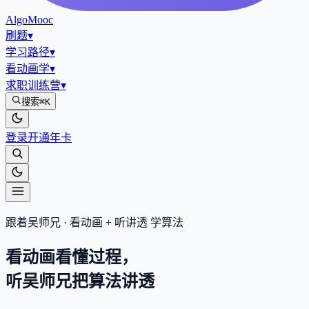
AlgoMooc
刷题
▾
学习路径
▾
看动画学
▾
求职训练营
▾
搜索
⌘K
登录
开通年卡
跟着吴师兄 · 看动画 + 听讲透 学算法
看动画看懂过程，
听吴师兄把算法
讲透