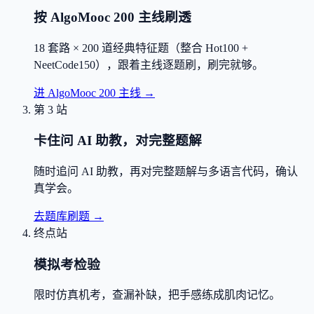
按 AlgoMooc 200 主线刷透
18 套路 × 200 道经典特征题（整合 Hot100 +
NeetCode150），跟着主线逐题刷，刷完就够。
进 AlgoMooc 200 主线
→
第 3 站
卡住问 AI 助教，对完整题解
随时追问 AI 助教，再对完整题解与多语言代码，确认
真学会。
去题库刷题
→
终点站
模拟考检验
限时仿真机考，查漏补缺，把手感练成肌肉记忆。