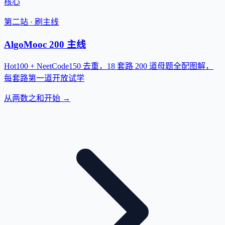
核心
第二站 · 刷主线
AlgoMooc 200 主线
Hot100 + NeetCode150 去重，18 套路 200 道母题全配图解，
每套路第一道开放试学
从两数之和开始 →