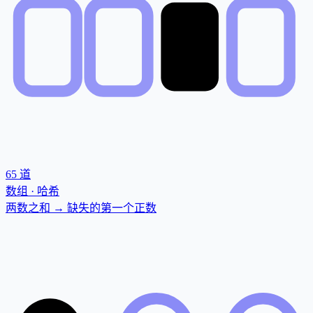
65
道
数组 · 哈希
两数之和 → 缺失的第一个正数