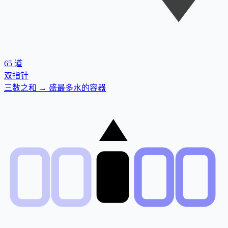
65
道
双指针
三数之和 → 盛最多水的容器