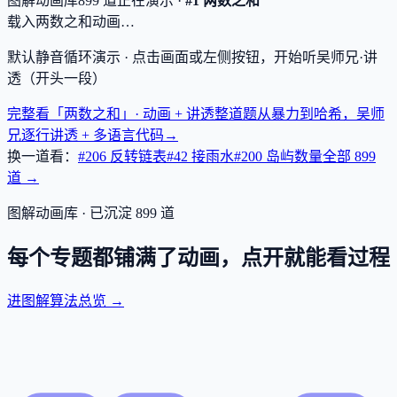
图解动画库
899
道
正在演示 ·
#1 两数之和
载入两数之和动画…
默认静音循环演示 · 点击画面或左侧按钮，开始听吴师兄·讲
透（开头一段）
完整看「两数之和」· 动画 + 讲透
整道题从暴力到哈希，吴师
兄逐行讲透 + 多语言代码
→
换一道看：
#206 反转链表
#42 接雨水
#200 岛屿数量
全部
899
道 →
图解动画库 · 已沉淀
899
道
每个专题都铺满了动画，点开就能看过程
进图解算法总览 →