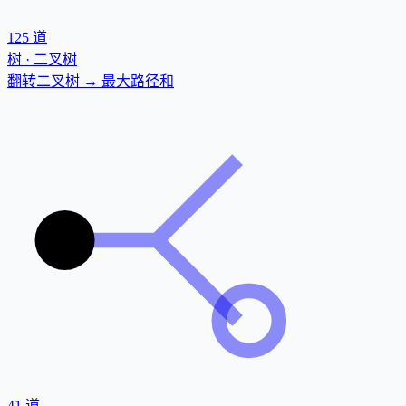
125
道
树 · 二叉树
翻转二叉树 → 最大路径和
41
道