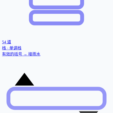
54
道
栈 · 单调栈
有效的括号 → 接雨水