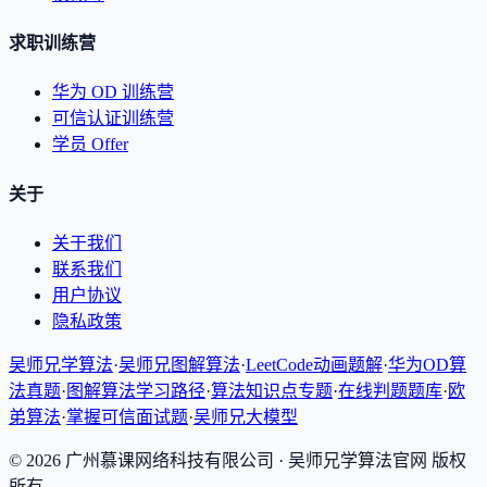
求职训练营
华为 OD 训练营
可信认证训练营
学员 Offer
关于
关于我们
联系我们
用户协议
隐私政策
吴师兄学算法
·
吴师兄图解算法
·
LeetCode动画题解
·
华为OD算
法真题
·
图解算法学习路径
·
算法知识点专题
·
在线判题题库
·
欧
弟算法
·
掌握可信面试题
·
吴师兄大模型
©
2026
广州慕课网络科技有限公司
· 吴师兄学算法官网 版权
所有