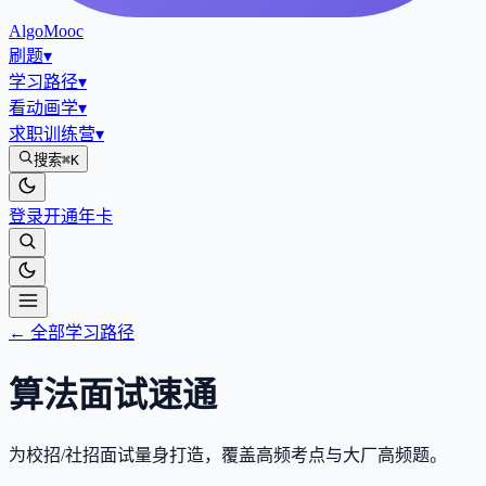
AlgoMooc
刷题
▾
学习路径
▾
看动画学
▾
求职训练营
▾
搜索
⌘K
登录
开通年卡
← 全部学习路径
算法面试速通
为校招/社招面试量身打造，覆盖高频考点与大厂高频题。