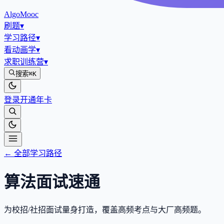
AlgoMooc
刷题
▾
学习路径
▾
看动画学
▾
求职训练营
▾
搜索
⌘K
登录
开通年卡
← 全部学习路径
算法面试速通
为校招/社招面试量身打造，覆盖高频考点与大厂高频题。