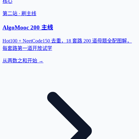
核心
第二站 · 刷主线
AlgoMooc 200 主线
Hot100 + NeetCode150 去重，18 套路 200 道母题全配图解，
每套路第一道开放试学
从两数之和开始 →