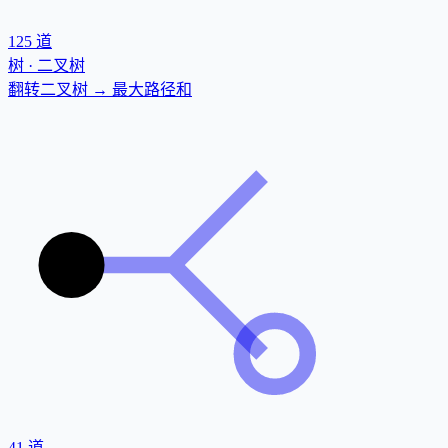
125
道
树 · 二叉树
翻转二叉树 → 最大路径和
41
道