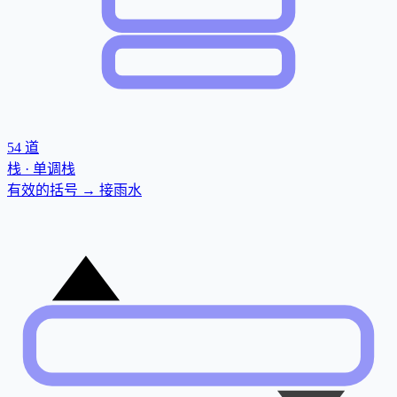
54
道
栈 · 单调栈
有效的括号 → 接雨水