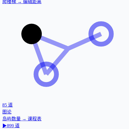
爬楼梯 → 编辑距离
85
道
图论
岛屿数量 → 课程表
▶
899
道