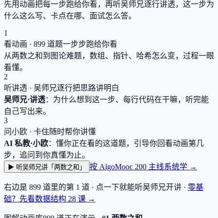
先用动画把每一步跑给你看，再听吴师兄逐行讲透，这一步为
什么这么写、卡点在哪、面试怎么答。
1
看动画 ·
899
道题一步步跑给你看
从两数之和到图论难题，数组、指针、哈希怎么变，过程一眼
看懂。
2
听讲透 · 吴师兄逐行把思路讲明白
吴师兄·讲透
：为什么想到这一步、每行代码在干嘛，听完能
自己写出来。
3
问小欧 · 卡住随时帮你讲懂
AI 私教·小欧
：懂你正在看的这道题，引导你回看动画第几
步，追问到你真懂为止。
按 AlgoMooc 200 主线系统学 →
▶ 听吴师兄讲「两数之和」
右边是
899
道里的第 1 道 · 点一下就能听吴师兄开讲 ·
零基
础？先看数据结构
28
课 →