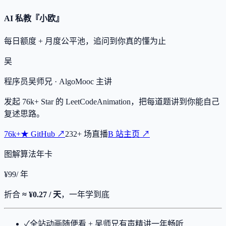
AI 私教『小欧』
每日额度 + 月度公平池，追问到你真的懂为止
吴
程序员吴师兄
· AlgoMooc 主讲
发起
76k+
Star 的 LeetCodeAnimation，把每道题讲到你能自己
复述思路。
76k+
★
GitHub ↗
232
+
场直播
B 站主页 ↗
图解算法年卡
¥
99
/ 年
折合
≈ ¥0.27 / 天
，一年学到底
✓
全站动画随便看 + 吴师兄有声精讲一年畅听