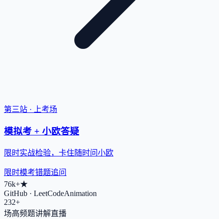
第三站 · 上考场
模拟考 + 小欧答疑
限时实战检验，卡住随时问小欧
限时模考
错题追问
76k+
★
GitHub · LeetCodeAnimation
232+
场高频题讲解直播