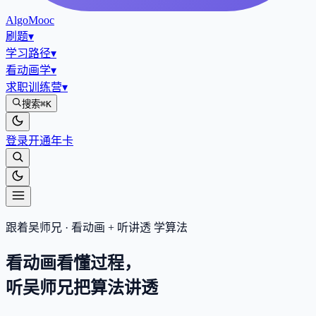
AlgoMooc
刷题
▾
学习路径
▾
看动画学
▾
求职训练营
▾
搜索
⌘K
登录
开通年卡
跟着吴师兄 · 看动画 + 听讲透 学算法
看动画看懂过程，
听吴师兄把算法
讲透