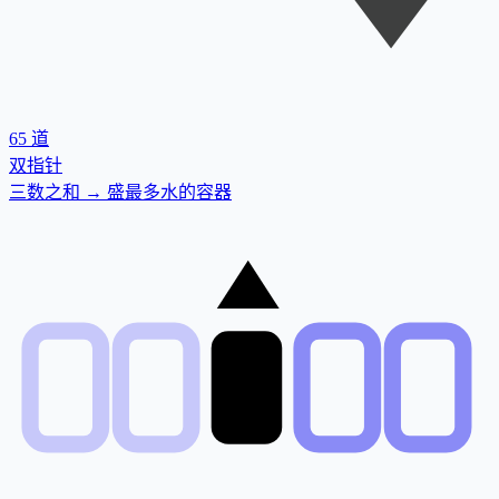
65
道
双指针
三数之和 → 盛最多水的容器