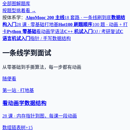
全部图解题库
按题型挑着看 →
按体系学：
AlgoMooc 200 主线
18 套路 · 一条线刷到底
数据结
构入门
28 课 · 零基础打地基
Hot100 刷题顺序
100 题 · 动画 + 打
卡
Python 零基础
看动画学语法
C++ 机试入门
OJ / 考研复试
C
语言机试入门
指针 / 手写数据结构
一条线学到面试
从零基础到手撕算法，每一步都有动画
随便看
第一站 · 打地基
看动画学数据结构
28 课 · 内存指针到图，每课一段动画
数组
链表
树
+15