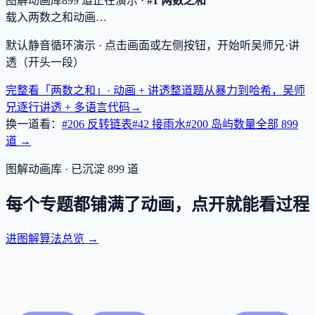
图解动画库
899
道
正在演示 ·
#1 两数之和
载入两数之和动画…
默认静音循环演示 · 点击画面或左侧按钮，开始听吴师兄·讲
透（开头一段）
完整看「两数之和」· 动画 + 讲透
整道题从暴力到哈希，吴师
兄逐行讲透 + 多语言代码
→
换一道看：
#206 反转链表
#42 接雨水
#200 岛屿数量
全部
899
道 →
图解动画库 · 已沉淀
899
道
每个专题都铺满了动画，点开就能看过程
进图解算法总览 →