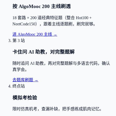
按 AlgoMooc 200 主线刷透
18 套路 × 200 道经典特征题（整合 Hot100 +
NeetCode150），跟着主线逐题刷，刷完就够。
进 AlgoMooc 200 主线
→
第 3 站
卡住问 AI 助教，对完整题解
随时追问 AI 助教，再对完整题解与多语言代码，确认
真学会。
去题库刷题
→
终点站
模拟考检验
限时仿真机考，查漏补缺，把手感练成肌肉记忆。