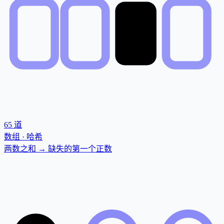
65
道
数组 · 哈希
两数之和 → 缺失的第一个正数