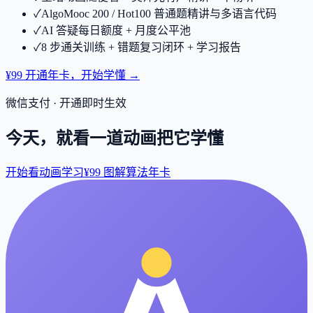
✓
AlgoMooc 200 / Hot100 普通题精讲与多语言代码
✓
AI 答疑每日额度 + 月度公平池
✓
8 步通关训练 + 错题复习闭环 + 学习报告
¥99 开通年卡，开始学懂 →
微信支付 · 开通即时生效
今天，就看一道动画把它学懂
开始看动画学习
¥99 图解算法年卡