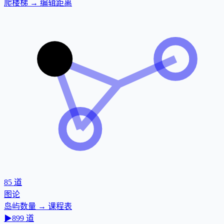
爬楼梯 → 编辑距离
85
道
图论
岛屿数量 → 课程表
▶
899
道