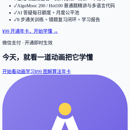
✓
AlgoMooc 200 / Hot100 普通题精讲与多语言代码
✓
AI 答疑每日额度 + 月度公平池
✓
8 步通关训练 + 错题复习闭环 + 学习报告
¥99 开通年卡，开始学懂 →
微信支付 · 开通即时生效
今天，就看一道动画把它学懂
开始看动画学习
¥99 图解算法年卡