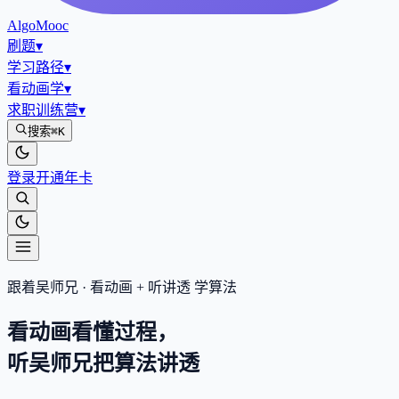
AlgoMooc
刷题
▾
学习路径
▾
看动画学
▾
求职训练营
▾
搜索
⌘K
登录
开通年卡
跟着吴师兄 · 看动画 + 听讲透 学算法
看动画看懂过程，
听吴师兄把算法
讲透