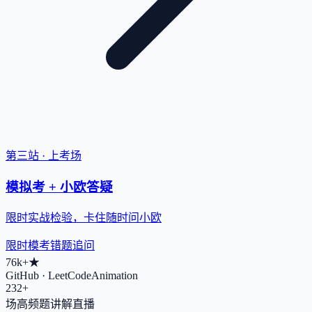
第三站 · 上考场
模拟考 + 小欧答疑
限时实战检验，卡住随时问小欧
限时模考
错题追问
76k+
★
GitHub · LeetCodeAnimation
232+
场高频题讲解直播