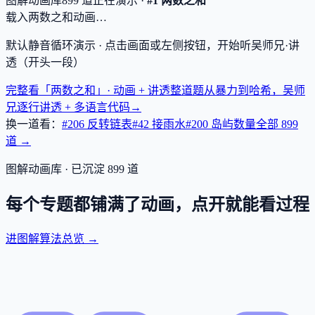
图解动画库
899
道
正在演示 ·
#1 两数之和
载入两数之和动画…
默认静音循环演示 · 点击画面或左侧按钮，开始听吴师兄·讲
透（开头一段）
完整看「两数之和」· 动画 + 讲透
整道题从暴力到哈希，吴师
兄逐行讲透 + 多语言代码
→
换一道看：
#206 反转链表
#42 接雨水
#200 岛屿数量
全部
899
道 →
图解动画库 · 已沉淀
899
道
每个专题都铺满了动画，点开就能看过程
进图解算法总览 →