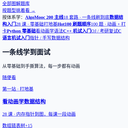
全部图解题库
按题型挑着看 →
按体系学：
AlgoMooc 200 主线
18 套路 · 一条线刷到底
数据结
构入门
28 课 · 零基础打地基
Hot100 刷题顺序
100 题 · 动画 + 打
卡
Python 零基础
看动画学语法
C++ 机试入门
OJ / 考研复试
C
语言机试入门
指针 / 手写数据结构
一条线学到面试
从零基础到手撕算法，每一步都有动画
随便看
第一站 · 打地基
看动画学数据结构
28 课 · 内存指针到图，每课一段动画
数组
链表
树
+15