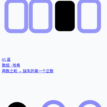
65
道
数组 · 哈希
两数之和 → 缺失的第一个正数