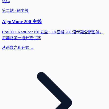
核心
第二站 · 刷主线
AlgoMooc 200 主线
Hot100 + NeetCode150 去重，18 套路 200 道母题全配图解，
每套路第一道开放试学
从两数之和开始 →