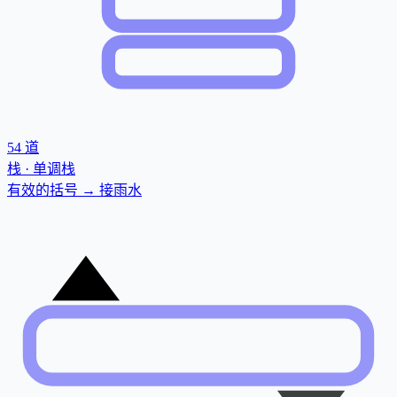
54
道
栈 · 单调栈
有效的括号 → 接雨水