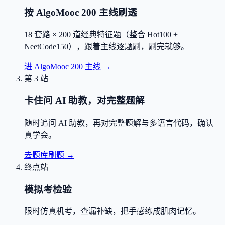
按 AlgoMooc 200 主线刷透
18 套路 × 200 道经典特征题（整合 Hot100 +
NeetCode150），跟着主线逐题刷，刷完就够。
进 AlgoMooc 200 主线
→
第 3 站
卡住问 AI 助教，对完整题解
随时追问 AI 助教，再对完整题解与多语言代码，确认
真学会。
去题库刷题
→
终点站
模拟考检验
限时仿真机考，查漏补缺，把手感练成肌肉记忆。