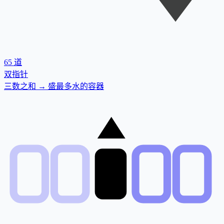
65
道
双指针
三数之和 → 盛最多水的容器