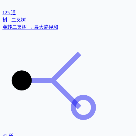
125
道
树 · 二叉树
翻转二叉树 → 最大路径和
41
道