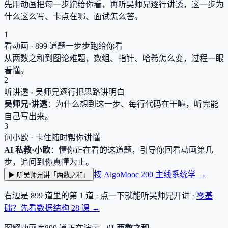
先用动画把每一步跑给你看，再听吴师兄逐行讲透，这一步为
什么这么写、卡点在哪、面试怎么答。
1
看动画 ·
899
道题一步步跑给你看
从两数之和到图论难题，数组、指针、哈希怎么变，过程一眼
看懂。
2
听讲透 · 吴师兄逐行把思路讲明白
吴师兄·讲透
：为什么想到这一步、每行代码在干嘛，听完能
自己写出来。
3
问小欧 · 卡住随时帮你讲懂
AI 私教·小欧
：懂你正在看的这道题，引导你回看动画第几
步，追问到你真懂为止。
按 AlgoMooc 200 主线系统学 →
▶ 听吴师兄讲「两数之和」
右边是
899
道里的第 1 道 · 点一下就能听吴师兄开讲 ·
零基
础？先看数据结构
28
课 →