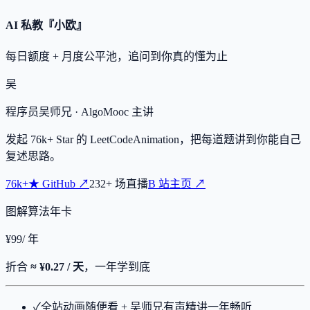
AI 私教『小欧』
每日额度 + 月度公平池，追问到你真的懂为止
吴
程序员吴师兄
· AlgoMooc 主讲
发起
76k+
Star 的 LeetCodeAnimation，把每道题讲到你能自己
复述思路。
76k+
★
GitHub ↗
232
+
场直播
B 站主页 ↗
图解算法年卡
¥
99
/ 年
折合
≈ ¥0.27 / 天
，一年学到底
✓
全站动画随便看 + 吴师兄有声精讲一年畅听