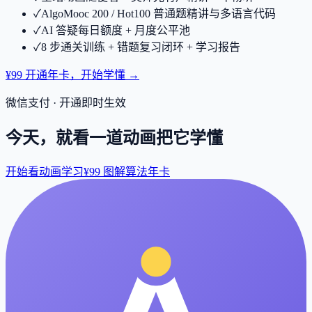
✓
AlgoMooc 200 / Hot100 普通题精讲与多语言代码
✓
AI 答疑每日额度 + 月度公平池
✓
8 步通关训练 + 错题复习闭环 + 学习报告
¥99 开通年卡，开始学懂 →
微信支付 · 开通即时生效
今天，就看一道动画把它学懂
开始看动画学习
¥99 图解算法年卡