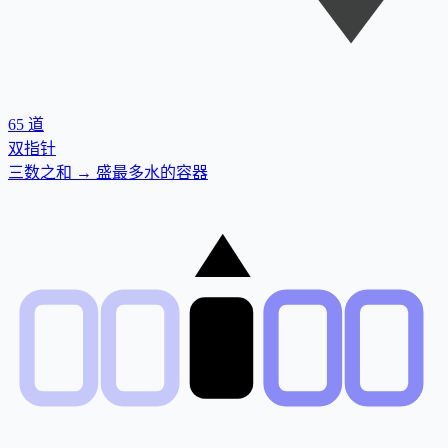
65
道
双指针
三数之和 → 盛最多水的容器