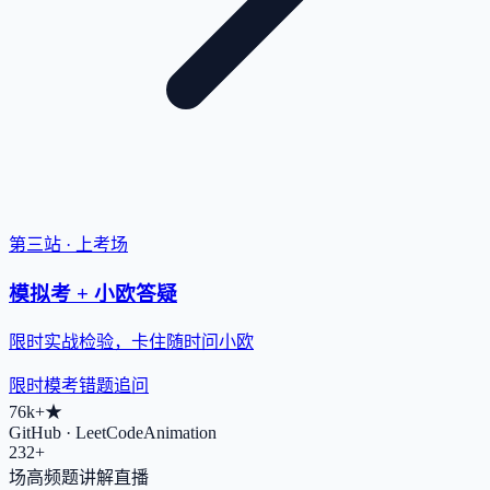
第三站 · 上考场
模拟考 + 小欧答疑
限时实战检验，卡住随时问小欧
限时模考
错题追问
76k+
★
GitHub · LeetCodeAnimation
232+
场高频题讲解直播