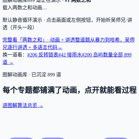
图解动画库
899
道
正在演示 ·
#1 两数之和
载入两数之和动画…
默认静音循环演示 · 点击画面或左侧按钮，开始听吴师兄·讲
透（开头一段）
完整看「两数之和」· 动画 + 讲透
整道题从暴力到哈希，吴师
兄逐行讲透 + 多语言代码
→
换一道看：
#206 反转链表
#42 接雨水
#200 岛屿数量
全部
899
道 →
图解动画库 · 已沉淀
899
道
每个专题都铺满了动画，点开就能看过程
进图解算法总览 →