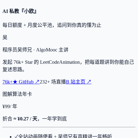
AI 私教『小欧』
每日额度 + 月度公平池，追问到你真的懂为止
吴
程序员吴师兄
· AlgoMooc 主讲
发起
76k+
Star 的 LeetCodeAnimation，把每道题讲到你能自己
复述思路。
76k+
★
GitHub ↗
232
+
场直播
B 站主页 ↗
图解算法年卡
¥
99
/ 年
折合
≈ ¥0.27 / 天
，一年学到底
✓
全站动画随便看 + 吴师兄有声精讲一年畅听