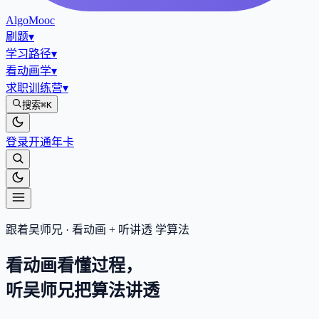
AlgoMooc
刷题
▾
学习路径
▾
看动画学
▾
求职训练营
▾
搜索
⌘K
登录
开通年卡
跟着吴师兄 · 看动画 + 听讲透 学算法
看动画看懂过程，
听吴师兄把算法
讲透