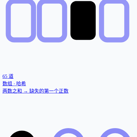
65
道
数组 · 哈希
两数之和 → 缺失的第一个正数