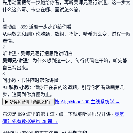
先用动画把每一步跑给你看，再听吴师兄逐行讲透，这一步为
什么这么写、卡点在哪、面试怎么答。
1
看动画 ·
899
道题一步步跑给你看
从两数之和到图论难题，数组、指针、哈希怎么变，过程一眼
看懂。
2
听讲透 · 吴师兄逐行把思路讲明白
吴师兄·讲透
：为什么想到这一步、每行代码在干嘛，听完能
自己写出来。
3
问小欧 · 卡住随时帮你讲懂
AI 私教·小欧
：懂你正在看的这道题，引导你回看动画第几
步，追问到你真懂为止。
按 AlgoMooc 200 主线系统学 →
▶ 听吴师兄讲「两数之和」
右边是
899
道里的第 1 道 · 点一下就能听吴师兄开讲 ·
零基
础？先看数据结构
28
课 →