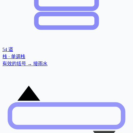
54
道
栈 · 单调栈
有效的括号 → 接雨水