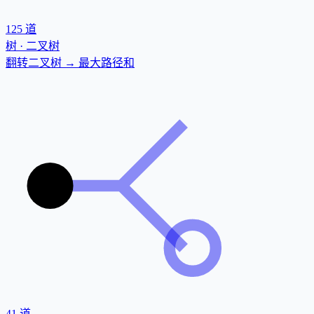
125
道
树 · 二叉树
翻转二叉树 → 最大路径和
41
道