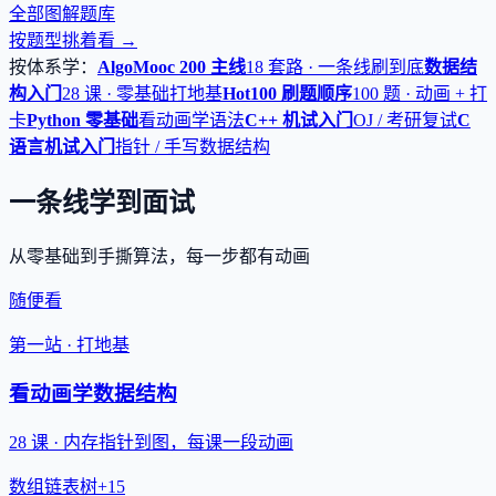
全部图解题库
按题型挑着看 →
按体系学：
AlgoMooc 200 主线
18 套路 · 一条线刷到底
数据结
构入门
28 课 · 零基础打地基
Hot100 刷题顺序
100 题 · 动画 + 打
卡
Python 零基础
看动画学语法
C++ 机试入门
OJ / 考研复试
C
语言机试入门
指针 / 手写数据结构
一条线学到面试
从零基础到手撕算法，每一步都有动画
随便看
第一站 · 打地基
看动画学数据结构
28 课 · 内存指针到图，每课一段动画
数组
链表
树
+15