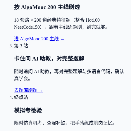
按 AlgoMooc 200 主线刷透
18 套路 × 200 道经典特征题（整合 Hot100 +
NeetCode150），跟着主线逐题刷，刷完就够。
进 AlgoMooc 200 主线
→
第 3 站
卡住问 AI 助教，对完整题解
随时追问 AI 助教，再对完整题解与多语言代码，确认
真学会。
去题库刷题
→
终点站
模拟考检验
限时仿真机考，查漏补缺，把手感练成肌肉记忆。