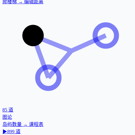
爬楼梯 → 编辑距离
85
道
图论
岛屿数量 → 课程表
▶
899
道