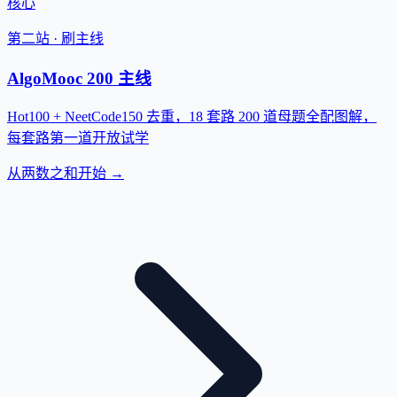
核心
第二站 · 刷主线
AlgoMooc 200 主线
Hot100 + NeetCode150 去重，18 套路 200 道母题全配图解，
每套路第一道开放试学
从两数之和开始 →