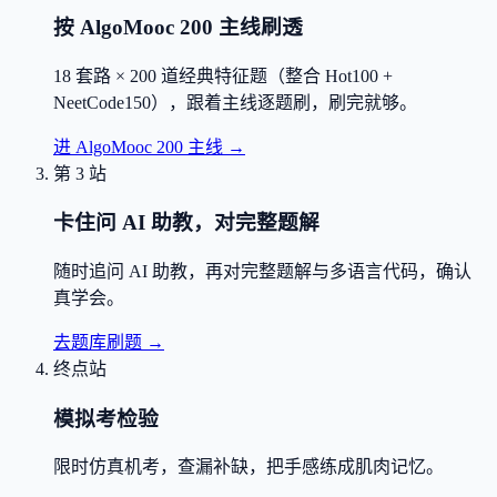
按 AlgoMooc 200 主线刷透
18 套路 × 200 道经典特征题（整合 Hot100 +
NeetCode150），跟着主线逐题刷，刷完就够。
进 AlgoMooc 200 主线
→
第 3 站
卡住问 AI 助教，对完整题解
随时追问 AI 助教，再对完整题解与多语言代码，确认
真学会。
去题库刷题
→
终点站
模拟考检验
限时仿真机考，查漏补缺，把手感练成肌肉记忆。