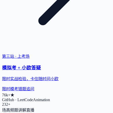
第三站 · 上考场
模拟考 + 小欧答疑
限时实战检验，卡住随时问小欧
限时模考
错题追问
76k+
★
GitHub · LeetCodeAnimation
232+
场高频题讲解直播