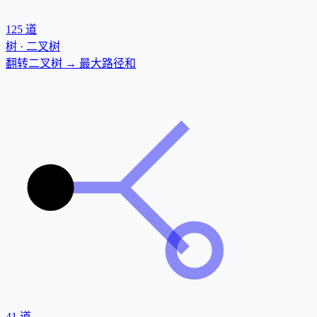
125
道
树 · 二叉树
翻转二叉树 → 最大路径和
41
道