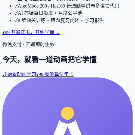
✓
AlgoMooc 200 / Hot100 普通题精讲与多语言代码
✓
AI 答疑每日额度 + 月度公平池
✓
8 步通关训练 + 错题复习闭环 + 学习报告
¥99 开通年卡，开始学懂 →
微信支付 · 开通即时生效
今天，就看一道动画把它学懂
开始看动画学习
¥99 图解算法年卡