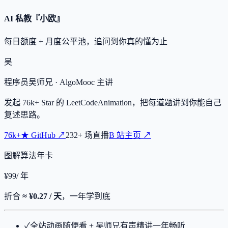
AI 私教『小欧』
每日额度 + 月度公平池，追问到你真的懂为止
吴
程序员吴师兄
· AlgoMooc 主讲
发起
76k+
Star 的 LeetCodeAnimation，把每道题讲到你能自己
复述思路。
76k+
★
GitHub ↗
232
+
场直播
B 站主页 ↗
图解算法年卡
¥
99
/ 年
折合
≈ ¥0.27 / 天
，一年学到底
✓
全站动画随便看 + 吴师兄有声精讲一年畅听