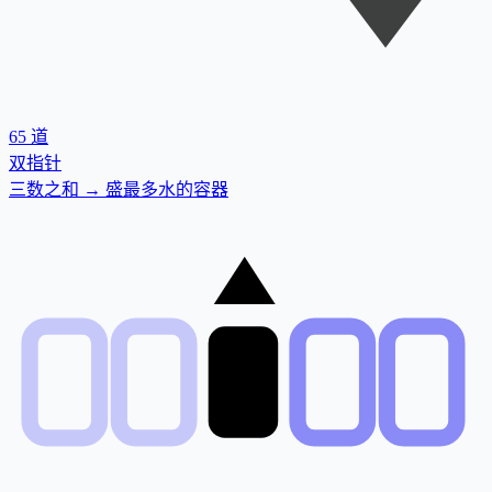
65
道
双指针
三数之和 → 盛最多水的容器