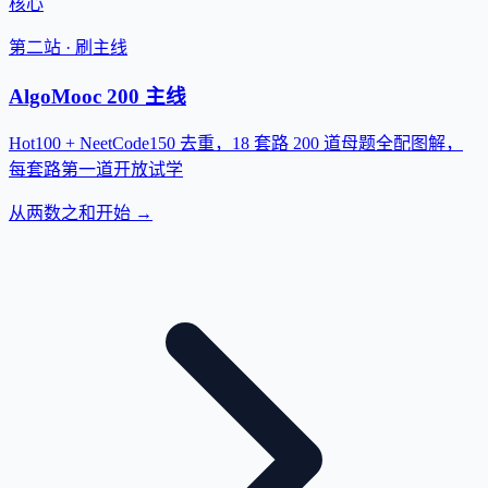
核心
第二站 · 刷主线
AlgoMooc 200 主线
Hot100 + NeetCode150 去重，18 套路 200 道母题全配图解，
每套路第一道开放试学
从两数之和开始 →