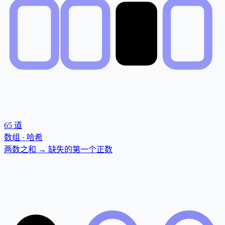
65
道
数组 · 哈希
两数之和 → 缺失的第一个正数