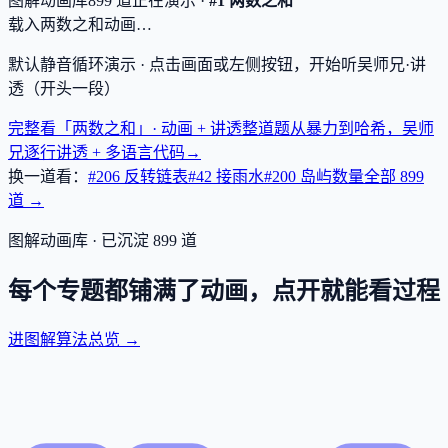
图解动画库
899
道
正在演示 ·
#1 两数之和
载入两数之和动画…
默认静音循环演示 · 点击画面或左侧按钮，开始听吴师兄·讲
透（开头一段）
完整看「两数之和」· 动画 + 讲透
整道题从暴力到哈希，吴师
兄逐行讲透 + 多语言代码
→
换一道看：
#206 反转链表
#42 接雨水
#200 岛屿数量
全部
899
道 →
图解动画库 · 已沉淀
899
道
每个专题都铺满了动画，点开就能看过程
进图解算法总览 →