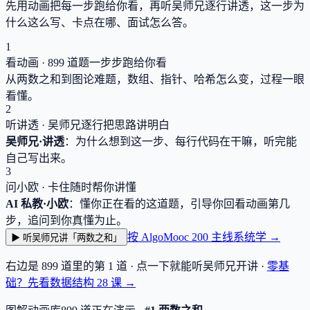
先用动画把每一步跑给你看，再听吴师兄逐行讲透，这一步为
什么这么写、卡点在哪、面试怎么答。
1
看动画 ·
899
道题一步步跑给你看
从两数之和到图论难题，数组、指针、哈希怎么变，过程一眼
看懂。
2
听讲透 · 吴师兄逐行把思路讲明白
吴师兄·讲透
：为什么想到这一步、每行代码在干嘛，听完能
自己写出来。
3
问小欧 · 卡住随时帮你讲懂
AI 私教·小欧
：懂你正在看的这道题，引导你回看动画第几
步，追问到你真懂为止。
按 AlgoMooc 200 主线系统学 →
▶ 听吴师兄讲「两数之和」
右边是
899
道里的第 1 道 · 点一下就能听吴师兄开讲 ·
零基
础？先看数据结构
28
课 →