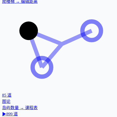
爬楼梯 → 编辑距离
85
道
图论
岛屿数量 → 课程表
▶
899
道