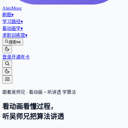
AlgoMooc
刷题
▾
学习路径
▾
看动画学
▾
求职训练营
▾
搜索
⌘K
登录
开通年卡
跟着吴师兄 · 看动画 + 听讲透 学算法
看动画看懂过程，
听吴师兄把算法
讲透