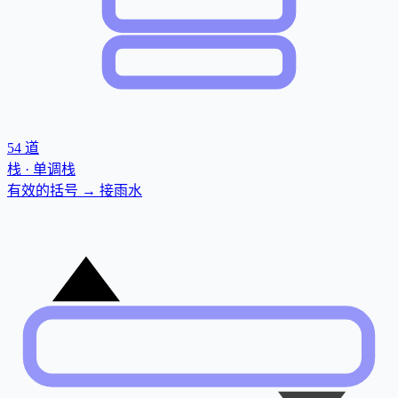
54
道
栈 · 单调栈
有效的括号 → 接雨水