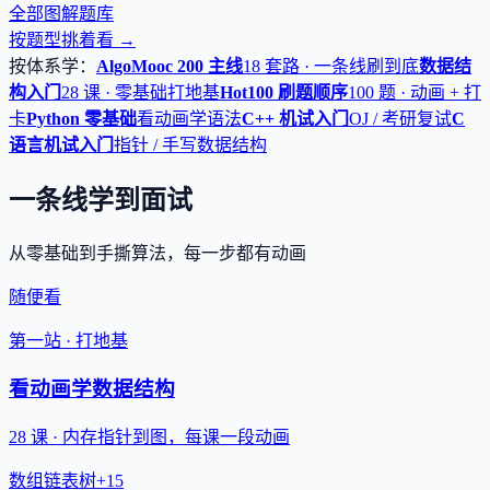
全部图解题库
按题型挑着看 →
按体系学：
AlgoMooc 200 主线
18 套路 · 一条线刷到底
数据结
构入门
28 课 · 零基础打地基
Hot100 刷题顺序
100 题 · 动画 + 打
卡
Python 零基础
看动画学语法
C++ 机试入门
OJ / 考研复试
C
语言机试入门
指针 / 手写数据结构
一条线学到面试
从零基础到手撕算法，每一步都有动画
随便看
第一站 · 打地基
看动画学数据结构
28 课 · 内存指针到图，每课一段动画
数组
链表
树
+15