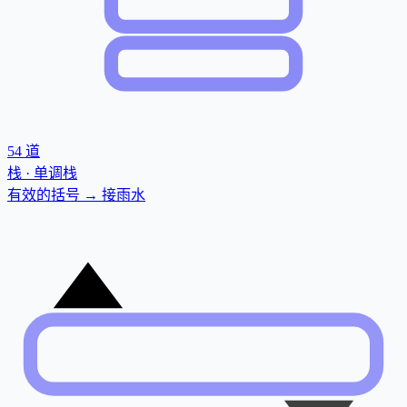
54
道
栈 · 单调栈
有效的括号 → 接雨水