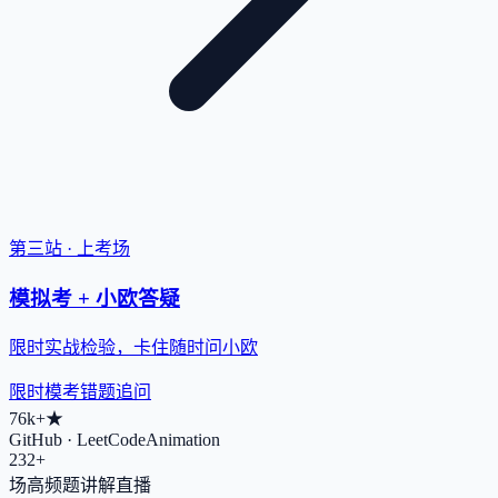
第三站 · 上考场
模拟考 + 小欧答疑
限时实战检验，卡住随时问小欧
限时模考
错题追问
76k+
★
GitHub · LeetCodeAnimation
232+
场高频题讲解直播