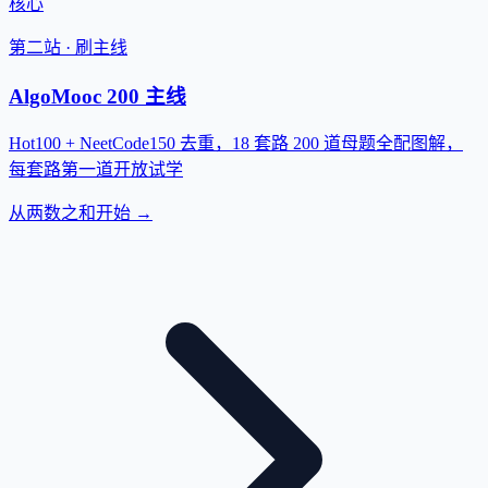
核心
第二站 · 刷主线
AlgoMooc 200 主线
Hot100 + NeetCode150 去重，18 套路 200 道母题全配图解，
每套路第一道开放试学
从两数之和开始 →