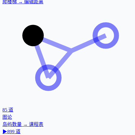
爬楼梯 → 编辑距离
85
道
图论
岛屿数量 → 课程表
▶
899
道