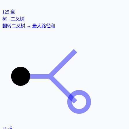
125
道
树 · 二叉树
翻转二叉树 → 最大路径和
41
道