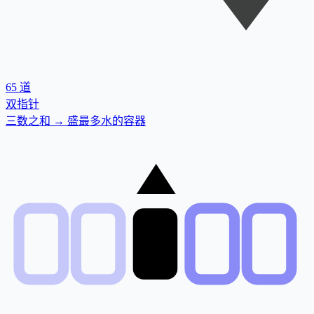
65
道
双指针
三数之和 → 盛最多水的容器