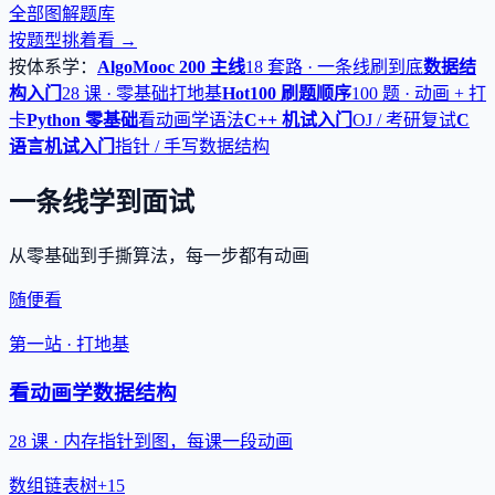
全部图解题库
按题型挑着看 →
按体系学：
AlgoMooc 200 主线
18 套路 · 一条线刷到底
数据结
构入门
28 课 · 零基础打地基
Hot100 刷题顺序
100 题 · 动画 + 打
卡
Python 零基础
看动画学语法
C++ 机试入门
OJ / 考研复试
C
语言机试入门
指针 / 手写数据结构
一条线学到面试
从零基础到手撕算法，每一步都有动画
随便看
第一站 · 打地基
看动画学数据结构
28 课 · 内存指针到图，每课一段动画
数组
链表
树
+15