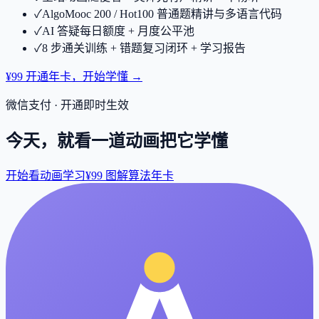
✓
AlgoMooc 200 / Hot100 普通题精讲与多语言代码
✓
AI 答疑每日额度 + 月度公平池
✓
8 步通关训练 + 错题复习闭环 + 学习报告
¥99 开通年卡，开始学懂 →
微信支付 · 开通即时生效
今天，就看一道动画把它学懂
开始看动画学习
¥99 图解算法年卡