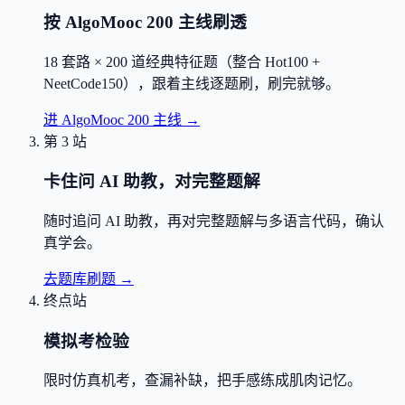
按 AlgoMooc 200 主线刷透
18 套路 × 200 道经典特征题（整合 Hot100 +
NeetCode150），跟着主线逐题刷，刷完就够。
进 AlgoMooc 200 主线
→
第 3 站
卡住问 AI 助教，对完整题解
随时追问 AI 助教，再对完整题解与多语言代码，确认
真学会。
去题库刷题
→
终点站
模拟考检验
限时仿真机考，查漏补缺，把手感练成肌肉记忆。