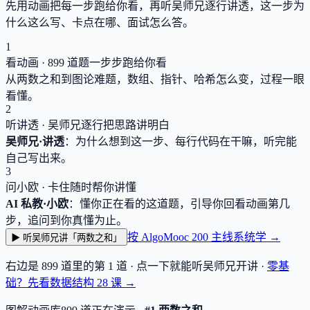
先用动画把每一步跑给你看，再听吴师兄逐行讲透，这一步为
什么这么写、卡点在哪、面试怎么答。
1
看动画 ·
899
道题一步步跑给你看
从两数之和到图论难题，数组、指针、哈希怎么变，过程一眼
看懂。
2
听讲透 · 吴师兄逐行把思路讲明白
吴师兄·讲透
：为什么想到这一步、每行代码在干嘛，听完能
自己写出来。
3
问小欧 · 卡住随时帮你讲懂
AI 私教·小欧
：懂你正在看的这道题，引导你回看动画第几
步，追问到你真懂为止。
按 AlgoMooc 200 主线系统学 →
▶ 听吴师兄讲「两数之和」
右边是
899
道里的第 1 道 · 点一下就能听吴师兄开讲 ·
零基
础？先看数据结构
28
课 →