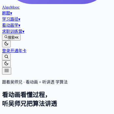
AlgoMooc
刷题
▾
学习路径
▾
看动画学
▾
求职训练营
▾
搜索
⌘K
登录
开通年卡
跟着吴师兄 · 看动画 + 听讲透 学算法
看动画看懂过程，
听吴师兄把算法
讲透