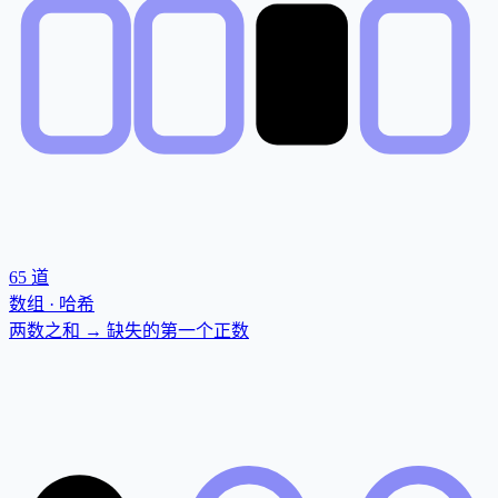
65
道
数组 · 哈希
两数之和 → 缺失的第一个正数