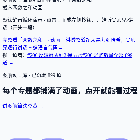
图解动画库
899
道
正在演示 ·
#1 两数之和
载入两数之和动画…
默认静音循环演示 · 点击画面或左侧按钮，开始听吴师兄·讲
透（开头一段）
完整看「两数之和」· 动画 + 讲透
整道题从暴力到哈希，吴师
兄逐行讲透 + 多语言代码
→
换一道看：
#206 反转链表
#42 接雨水
#200 岛屿数量
全部
899
道 →
图解动画库 · 已沉淀
899
道
每个专题都铺满了动画，点开就能看过程
进图解算法总览 →