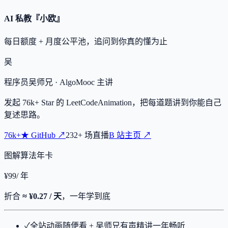
AI 私教『小欧』
每日额度 + 月度公平池，追问到你真的懂为止
吴
程序员吴师兄
· AlgoMooc 主讲
发起
76k+
Star 的 LeetCodeAnimation，把每道题讲到你能自己
复述思路。
76k+
★
GitHub ↗
232
+
场直播
B 站主页 ↗
图解算法年卡
¥
99
/ 年
折合
≈ ¥0.27 / 天
，一年学到底
✓
全站动画随便看 + 吴师兄有声精讲一年畅听