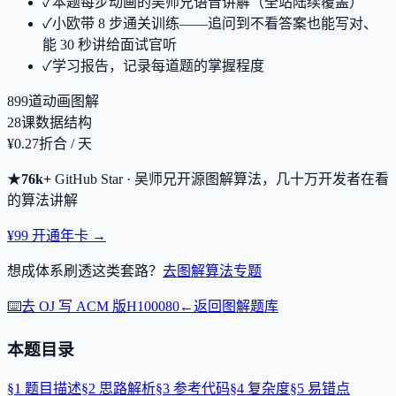
✓
本题每步动画的吴师兄语音讲解（全站陆续覆盖）
✓
小欧带 8 步通关训练——追问到不看答案也能写对、
能 30 秒讲给面试官听
✓
学习报告，记录每道题的掌握程度
899
道动画图解
28
课数据结构
¥0.27
折合 / 天
★
76k+
GitHub Star · 吴师兄开源图解算法，几十万开发者在看
的算法讲解
¥99 开通年卡 →
想成体系刷透这类套路？
去图解算法专题
⌨️
去 OJ 写 ACM 版
H100080
←
返回图解题库
本题目录
§
1
题目描述
§
2
思路解析
§
3
参考代码
§
4
复杂度
§
5
易错点