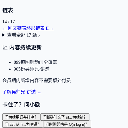
链表
14
/
17
←
回文链表
环形链表 II
→
查看全部
17
题
⌄
📈
内容持续更新
899
道图解动画全覆盖
905
份吴师兄·讲透
会员期内新增内容不需要额外付费
了解吴师兄·讲透 →
卡住了？问小欧
问
为啥用归并排序？
问
断链时忘了 sl...为啥错？
问
fast 从 h...为啥错？
问
时间凭啥是 O(n log n)？