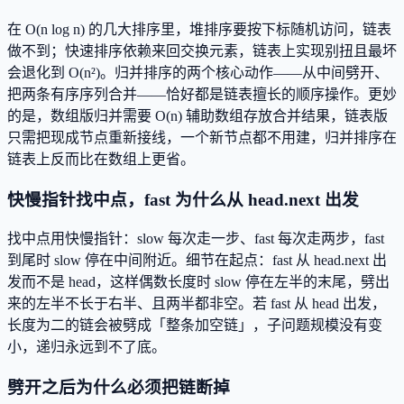
在 O(n log n) 的几大排序里，堆排序要按下标随机访问，链表
做不到；快速排序依赖来回交换元素，链表上实现别扭且最坏
会退化到 O(n²)。归并排序的两个核心动作——从中间劈开、
把两条有序序列合并——恰好都是链表擅长的顺序操作。更妙
的是，数组版归并需要 O(n) 辅助数组存放合并结果，链表版
只需把现成节点重新接线，一个新节点都不用建，归并排序在
链表上反而比在数组上更省。
快慢指针找中点，fast 为什么从 head.next 出发
找中点用快慢指针：slow 每次走一步、fast 每次走两步，fast
到尾时 slow 停在中间附近。细节在起点：fast 从 head.next 出
发而不是 head，这样偶数长度时 slow 停在左半的末尾，劈出
来的左半不长于右半、且两半都非空。若 fast 从 head 出发，
长度为二的链会被劈成「整条加空链」，子问题规模没有变
小，递归永远到不了底。
劈开之后为什么必须把链断掉