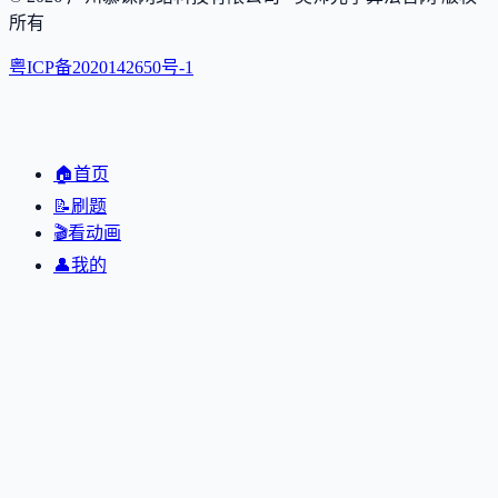
所有
粤ICP备2020142650号-1
🏠
首页
📝
刷题
🎬
看动画
👤
我的