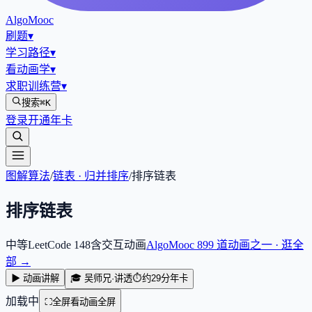
AlgoMooc
刷题
▾
学习路径
▾
看动画学
▾
求职训练营
▾
搜索
⌘K
登录
开通年卡
图解算法
/
链表 · 归并排序
/
排序链表
排序链表
中等
LeetCode
148
含交互动画
AlgoMooc
899
道动画之一 · 逛全
部 →
▶ 动画讲解
🎓 吴师兄·讲透
⏱
约29分
年卡
加载中
⛶
全屏看动画
全屏