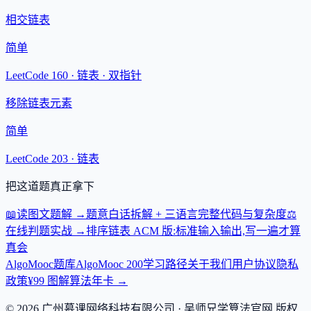
相交链表
简单
LeetCode 160 ·
链表 · 双指针
移除链表元素
简单
LeetCode 203 ·
链表
把这道题真正拿下
📖
读图文题解
→
题意白话拆解 + 三语言完整代码与复杂度
⚖️
在线判题实战
→
排序链表 ACM 版:标准输入输出,写一遍才算
真会
AlgoMooc
题库
AlgoMooc 200
学习路径
关于我们
用户协议
隐私
政策
¥99 图解算法年卡 →
©
2026
广州慕课网络科技有限公司
· 吴师兄学算法官网 版权