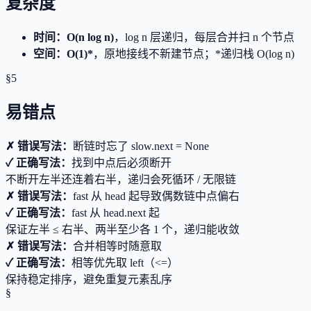
复杂度
时间
：
O(n log n)
，log n 层递归，每层合并扫 n 个节点
空间
：
O(1)*
，原地接线不新建节点；*递归栈 O(log n)
§5
易错点
✗ 错误写法：
断链时忘了 slow.next = None
✓ 正确写法：
找到中点后必须断开
不断开左半还连着右半，递归会死循环 / 无限链
✗ 错误写法：
fast 从 head 起导致偶数链中点偏右
✓ 正确写法：
fast 从 head.next 起
保证左半 ≤ 右半、两半至少各 1 个，递归能收敛
✗ 错误写法：
合并相等时随意取
✓ 正确写法：
相等优先取 left（<=）
保持稳定排序，避免重复元素乱序
§