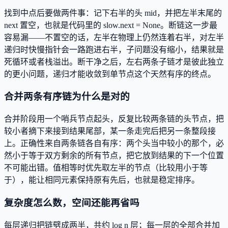
找到中点后要做两件事：记下右半的头 mid，并把左半末尾的
next 置空，也就是代码里的 slow.next = None。断链这一步最
容易漏——不置空的话，左半在物理上仍然连着右半，对左半
递归时快慢指针会一路跑进右半，子问题没有缩小，结果就是
死循环或者栈溢出。断干净之后，左右两条子链才是彼此独立
的更小问题，递归才能收敛到单节点这个天然有序的终点。
合并两条有序链为什么是对的
合并阶段用一个哨兵节点起头，反复比较两条链的头节点，把
较小者摘下来接到结果尾部，某一条走完后把另一条整段接
上。正确性来自两条链各自有序：两个头当中较小的那个，必
然小于等于双方剩余的所有节点，把它放到结果的下一个位置
不可能出错。值相等时优先取左半的节点（比较用小于等
于），能让相同元素保持原有先后，也就是稳定排序。
复杂度怎么数，空间还能再省吗
每层递归把链劈成两半，共约 log n 层；每一层的全部合并加