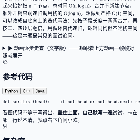
起来恰好扫 n 个节点，总时间 O(n log n)。合并不新建节点，
额外开销只剩递归调用栈的 O(log n)。想做到严格 O(1) 空间，
可以改成自底向上的迭代写法：先按子段长度一两两合并，再
按二、四逐层翻倍，用循环替代递归，逻辑同构但不吃栈空间
——这是本题最常见的面试追问。
▶ 动画逐步走查（文字版）——想跟着上方动画一帧帧对
照就展开
§3
参考代码
Python
C++
Java
def sortList(head):
    if not head or not head.next: re
看懂代码不等于写得出。
盖住上面，自己默写一遍
试试。卡在
哪一行说不清，就点右下角问小欧。
§4