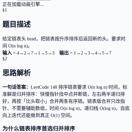
正在加载动画引擎...
§1
题目描述
给定链表头 head，把链表按升序排序后返回新的头。要求时
间 O(n log n)。
输入
=
4→2→7→1→5→3
输出
=
1→2→3→4→5→7
§2
思路解析
一句话答案：
LeetCode 148 排序链表要求 O(n log n) 时间，标
准解是归并排序：快慢指针找中点并断链，左右两半递归排
好，再按「比头取小」合并两条有序链。链表版合并只改指
针、不需要辅助数组，时间 O(n log n)，递归栈 O(log n)，自底
向上迭代还能做到真正 O(1) 空间。
为什么链表排序首选归并排序