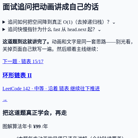
面试追问
把动画讲成自己的话
追问
如何把空间降到真正 O(1)（去掉递归栈）？
⌄
追问
快慢指针为什么 fast 从 head.next 起？
⌄
这道题到这就讲完了。
动画和文字是同一套思路——别光看，
关掉页面自己默写一遍。
然后顺着主线继续：
下一题 ·
链表
15
/
17
环形链表 II
LeetCode 142 ·
中等
· 沿着
链表
继续往下推进
→
把这道题真正学会，再走
图解算法年卡
¥99
/年