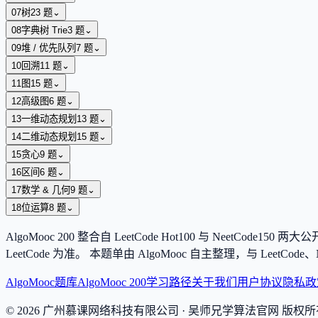
07
树
23
题
⌄
08
字典树 Trie
3
题
⌄
09
堆 / 优先队列
7
题
⌄
10
回溯
11
题
⌄
11
图
15
题
⌄
12
高级图
6
题
⌄
13
一维动态规划
13
题
⌄
14
二维动态规划
15
题
⌄
15
贪心
9
题
⌄
16
区间
6
题
⌄
17
数学 & 几何
9
题
⌄
18
位运算
8
题
⌄
AlgoMooc
200
整合自 LeetCode Hot100 与 NeetCod
LeetCode 为准。 本题单由 AlgoMooc 自主整理，与 Lee
AlgoMooc
题库
AlgoMooc 200
学习路径
关于我们
用户协议
隐私政
©
2026
广州慕课网络科技有限公司
· 吴师兄学算法官网 版权所