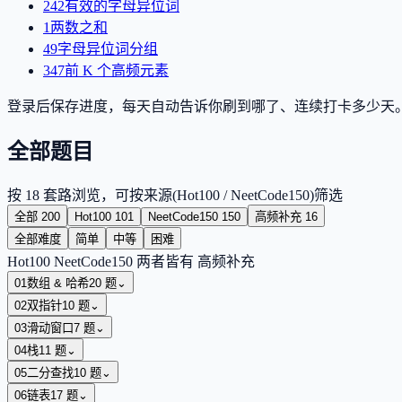
242
有效的字母异位词
1
两数之和
49
字母异位词分组
347
前 K 个高频元素
登录后保存进度，每天自动告诉你刷到哪了、连续打卡多少天
全部题目
按 18 套路浏览，可按来源(Hot100 / NeetCode150)筛选
全部
200
Hot100
101
NeetCode150
150
高频补充
16
全部难度
简单
中等
困难
Hot100
NeetCode150
两者皆有
高频补充
01
数组 & 哈希
20
题
⌄
02
双指针
10
题
⌄
03
滑动窗口
7
题
⌄
04
栈
11
题
⌄
05
二分查找
10
题
⌄
06
链表
17
题
⌄