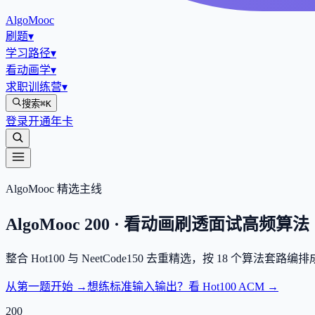
AlgoMooc
刷题
▾
学习路径
▾
看动画学
▾
求职训练营
▾
搜索
⌘K
登录
开通年卡
AlgoMooc 精选主线
AlgoMooc
200
· 看动画刷透面试高频算法
整合
Hot100
与
NeetCode150
去重精选，按
18
个算法套路编排
从第一题开始 →
想练标准输入输出？看 Hot100 ACM →
200