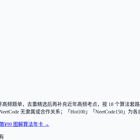
e150 两大公开高频题单，去重精选后再补充近年高频考点，按
18
个算法套路
tCode、NeetCode 无隶属或合作关系；「Hot100」「NeetCo
策
¥99 图解算法年卡 →
有