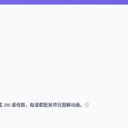
成
200
道母题，每道都配吴师兄图解动画。
ⓘ