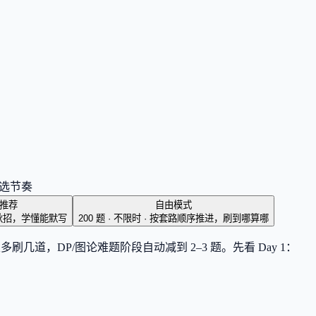
能选节奏
推荐
自由模式
秋招，学懂能默写
200 题 · 不限时
·
按套路顺序推进，刷到哪算哪
道，DP/图论难题阶段自动减到 2–3 题。先看 Day 1：