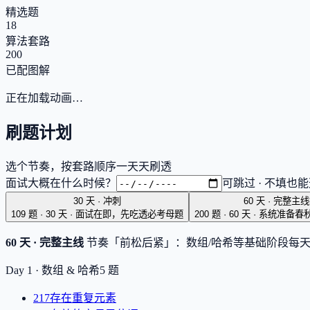
精选题
18
算法套路
200
已配图解
正在加载动画…
刷题计划
选个节奏，按套路顺序一天天刷透
面试大概在什么时候？
可跳过 · 不填也
30 天 · 冲刺
60 天 · 完整主线
109 题 · 30 天
·
面试在即，先吃透必考母题
200 题 · 60 天
·
系统准备春
60 天 · 完整主线
节奏「前松后紧」：数组/哈希等基础阶段每天多刷几
Day 1 ·
数组 & 哈希
5
题
217
存在重复元素